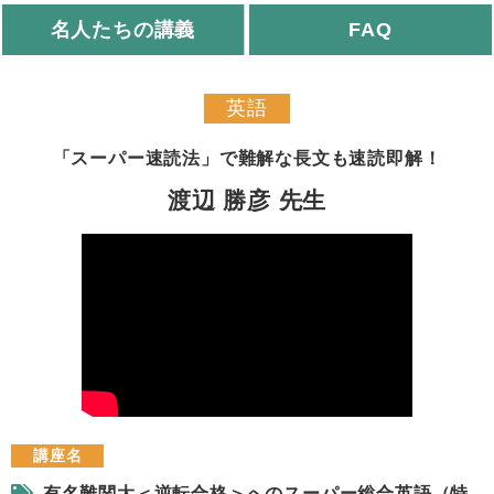
名人たちの講義
FAQ
英語
「スーパー速読法」で難解な長文も速読即解！
渡辺 勝彦
先生
講座名
有名難関大＜逆転合格＞へのスーパー総合英語（特