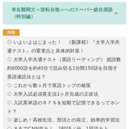
有名難関大＜逆転合格＞へのスーパー総合英語
（特別編）
内容
◇ いよいよはじまった！ 《新課程》『大学入学共
通テスト』の変更点と具体的対策！
◇ 大学入学共通テスト（英語リーディング） 総語数
約6000語を約40分で読み切る1分間150語を目指す
英語速読法とは？
◇ これから数ヶ月で英語トップの秘策
◇ 大学入試必須英文法1ヶ月完成の正攻法
◇ 入試英単語の９７％を短期で記憶できるってホン
ト？
◇ 楽しめ！高校生活。部活との両立、効率的学習法
◇ まるでCNN並み！ 180語／分、1回読み上