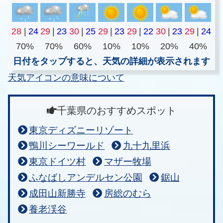
28
|
24
29
|
23
30
|
25
29
|
23
29
|
22
30
|
23
29
|
24
70%
70%
60%
10%
10%
20%
40%
日付をタップすると、天気の詳細が表示されます
天気アイコンの意味について
千葉県のおすすめスポット
東京ディズニーリゾート
鴨川シーワールド
九十九里浜
東京ドイツ村
マザー牧場
ふなばしアンデルセン公園
鋸山
成田山新勝寺
房総のむら
養老渓谷