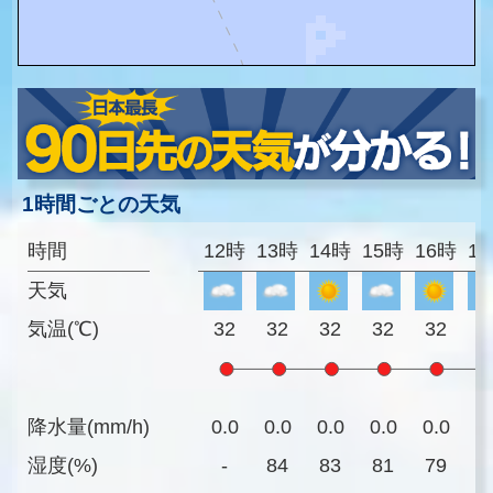
1時間ごとの天気
時間
12時
13時
14時
15時
16時
1
天気
気温(℃)
32
32
32
32
32
3
降水量(mm/h)
0.0
0.0
0.0
0.0
0.0
0
湿度(%)
-
84
83
81
79
7