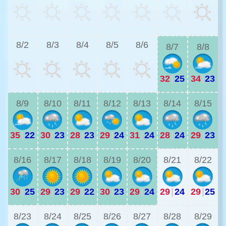
2
8/2
8/3
8/4
8/5
8/6
8/7
8/8
32
|
25
34
|
23
2
8/9
8/10
8/11
8/12
8/13
8/14
8/15
35
|
22
30
|
23
28
|
23
29
|
24
31
|
24
28
|
24
29
|
23
2
8/16
8/17
8/18
8/19
8/20
8/21
8/22
30
|
25
29
|
23
29
|
22
30
|
23
29
|
24
29
|
24
29
|
25
2
8/23
8/24
8/25
8/26
8/27
8/28
8/29