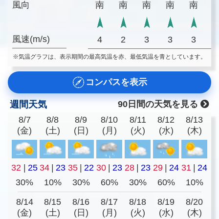
風向
南
南
南
南
南
風速(m/s)
4
2
3
3
3
※気温グラフは、表示期間の最高気温を赤、最低気温を青としています。
コンパスを表示
週間天気
90日間の天気を見る
8/7
8/8
8/9
8/10
8/11
8/12
8/13
(金)
(土)
(日)
(月)
(火)
(水)
(木)
32
|
25
34
|
23
35
|
22
30
|
23
28
|
23
29
|
24
31
|
24
30%
10%
30%
60%
30%
60%
10%
8/14
8/15
8/16
8/17
8/18
8/19
8/20
(金)
(土)
(日)
(月)
(火)
(水)
(木)