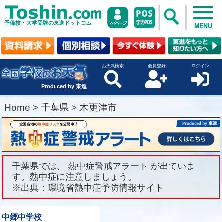
予備校・大学受験の東進ドットコム
MENU
お天気検索
会員登録
ログイン
Produced by 東進
Home
>
千葉県
>
木更津市
千葉県では、 熱中症警戒アラート が出ていま
す。熱中症に注意しましょう。
※出典：環境省熱中症予防情報サイト
中郷中学校