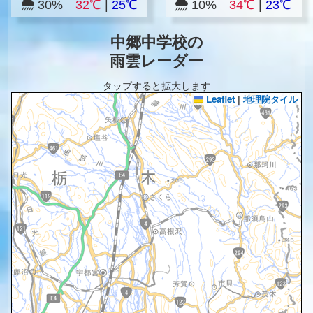
30%
32℃
|
25℃
10%
34℃
|
23℃
中郷中学校の
雨雲レーダー
タップすると拡大します
Leaflet
|
地理院タイル