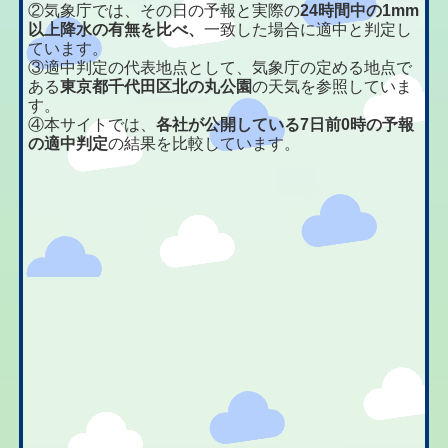
②気象庁では、その日の予報と実際の
24時間中の1mm
以上降水の有無を比べ、
一致した場合に適中と判定し
ています。
③適中判定の代表地点として、気象庁の定める地点で
ある
東京都千代田区北の丸公園
の天気を参照していま
す。
④本サイトでは、
各社が公開している7日前0時の予報
の適中判定
の結果を比較しています。