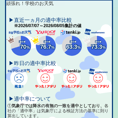
頑張れ！学校のお天気
▶直近一ヵ月の適中率比較
※2026/07/07～2026/08/05集計の値
適中率
適中率
適中率
適中率
70
76.7
63.3
73.3
%
%
%
%
▶昨日の適中率比較
▶適中率について
①
気象庁では降水の有無の一致を適中としており、
各
社の「適中率」は気象庁による検証方法の基準に則り
算出しています。