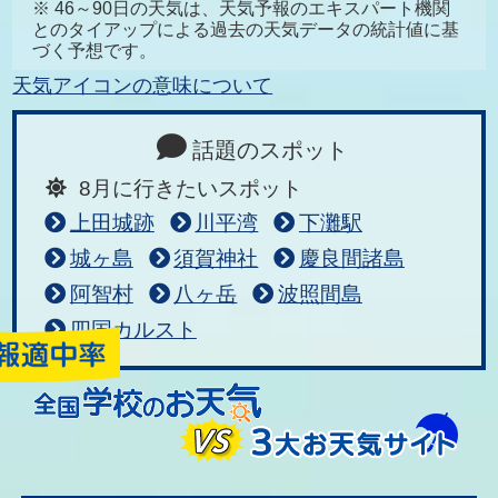
※ 46～90日の天気は、天気予報のエキスパート機関
とのタイアップによる過去の天気データの統計値に基
づく予想です。
天気アイコンの意味について
話題のスポット
8月に行きたいスポット
上田城跡
川平湾
下灘駅
城ヶ島
須賀神社
慶良間諸島
阿智村
八ヶ岳
波照間島
四国カルスト