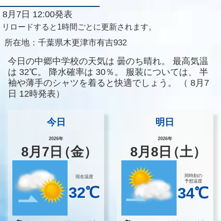
8月7日 12:00発表
リロードすると1時間ごとに更新されます。
所在地：
千葉県木更津市有吉932
今日の中郷中学校の天気は
曇のち晴れ。
最高気温
は
32℃。
降水確率は
30％。
服装については、
半
袖や薄手のシャツを着ると快適でしょう。
（
8月7
日 12時発表）
今日
明日
2026年
2026年
8
月
7
日
（金）
8
月
8
日
（土）
同時刻の
現在温度
予想温度
32℃
34℃