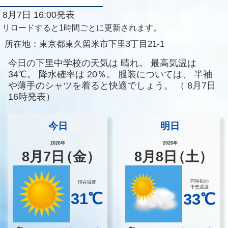
8月7日 16:00発表
リロードすると1時間ごとに更新されます。
所在地：
東京都東久留米市下里3丁目21-1
今日の下里中学校の天気は
晴れ。
最高気温は
34℃。
降水確率は
20％。
服装については、
半袖
や薄手のシャツを着ると快適でしょう。
（
8月7日
16時発表）
今日
明日
2026年
2026年
8
月
7
日
（金）
8
月
8
日
（土）
同時刻の
現在温度
予想温度
31℃
33℃