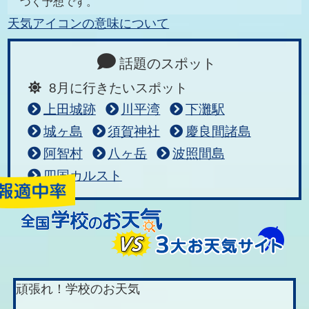
づく予想です。
天気アイコンの意味について
話題のスポット
8月に行きたいスポット
上田城跡
川平湾
下灘駅
城ヶ島
須賀神社
慶良間諸島
阿智村
八ヶ岳
波照間島
四国カルスト
頑張れ！学校のお天気