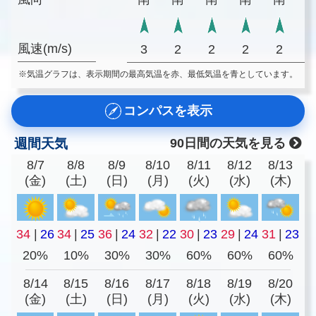
風速(m/s)
3
2
2
2
2
※気温グラフは、表示期間の最高気温を赤、最低気温を青としています。
コンパスを表示
週間天気
90日間の天気を見る
8/7
8/8
8/9
8/10
8/11
8/12
8/13
(金)
(土)
(日)
(月)
(火)
(水)
(木)
34
|
26
34
|
25
36
|
24
32
|
22
30
|
23
29
|
24
31
|
23
20%
10%
30%
30%
60%
60%
60%
8/14
8/15
8/16
8/17
8/18
8/19
8/20
(金)
(土)
(日)
(月)
(火)
(水)
(木)