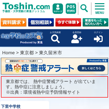
予備校・大学受験の東進ドットコム
MENU
お天気検索
会員登録
ログイン
Produced by 東進
Home
>
東京都
>
東久留米市
東京都では、 熱中症警戒アラート が出ていま
す。熱中症に注意しましょう。
※出典：環境省熱中症予防情報サイト
下里中学校