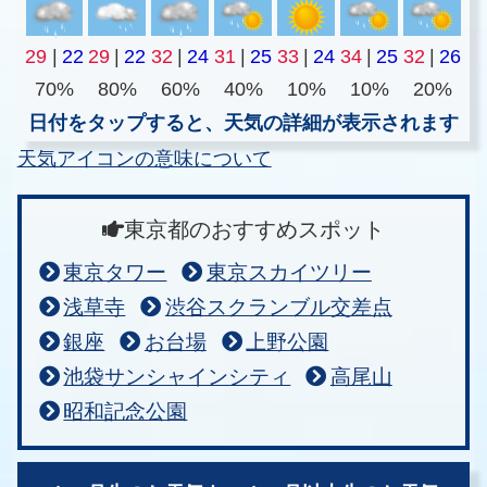
29
|
22
29
|
22
32
|
24
31
|
25
33
|
24
34
|
25
32
|
26
70%
80%
60%
40%
10%
10%
20%
日付をタップすると、天気の詳細が表示されます
天気アイコンの意味について
東京都のおすすめスポット
東京タワー
東京スカイツリー
浅草寺
渋谷スクランブル交差点
銀座
お台場
上野公園
池袋サンシャインシティ
高尾山
昭和記念公園