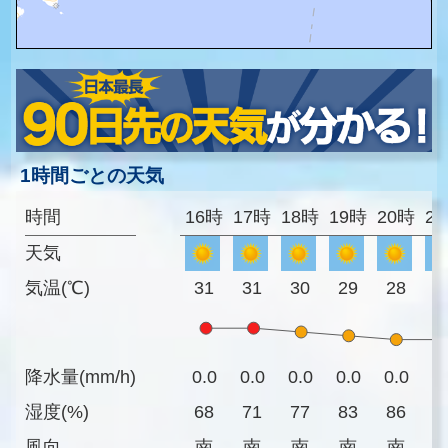
1時間ごとの天気
時間
16時
17時
18時
19時
20時
2
天気
気温(℃)
31
31
30
29
28
2
降水量(mm/h)
0.0
0.0
0.0
0.0
0.0
0
湿度(%)
68
71
77
83
86
8
風向
南
南
南
南
南