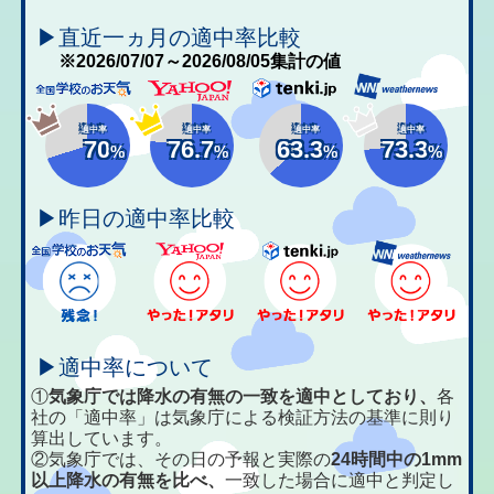
▶直近一ヵ月の適中率比較
※2026/07/07～2026/08/05集計の値
適中率
適中率
適中率
適中率
70
76.7
63.3
73.3
%
%
%
%
▶昨日の適中率比較
▶適中率について
①
気象庁では降水の有無の一致を適中としており、
各
社の「適中率」は気象庁による検証方法の基準に則り
算出しています。
②気象庁では、その日の予報と実際の
24時間中の1mm
以上降水の有無を比べ、
一致した場合に適中と判定し