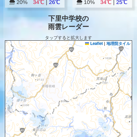
20%
34℃
|
26℃
10%
34℃
|
25℃
下里中学校の
雨雲レーダー
タップすると拡大します
Leaflet
|
地理院タイル