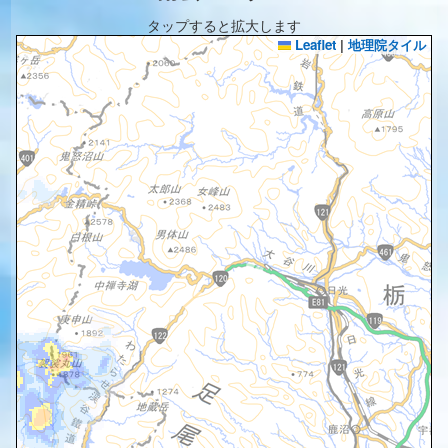
タップすると拡大します
Leaflet
|
地理院タイル