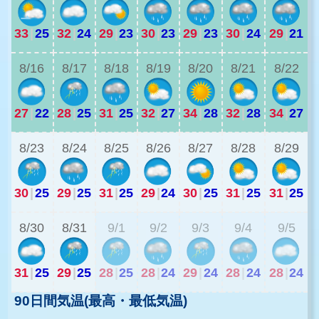
33
|
25
32
|
24
29
|
23
30
|
23
29
|
23
30
|
24
29
|
21
2
8/16
8/17
8/18
8/19
8/20
8/21
8/22
27
|
22
28
|
25
31
|
25
32
|
27
34
|
28
32
|
28
34
|
27
2
8/23
8/24
8/25
8/26
8/27
8/28
8/29
30
|
25
29
|
25
31
|
25
29
|
24
30
|
25
31
|
25
31
|
25
2
8/30
8/31
9/1
9/2
9/3
9/4
9/5
31
|
25
29
|
25
28
|
25
28
|
24
29
|
24
28
|
24
28
|
24
90日間気温(最高・最低気温)