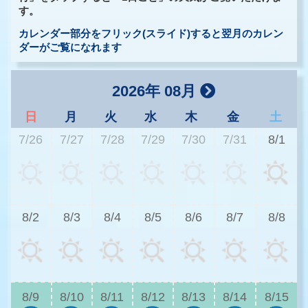
す。
カレンダー部分をフリック(スライド)すると翌月のカレン
ダーがご覧になれます
2026年 08月
日
月
火
水
木
金
土
7/26
7/27
7/28
7/29
7/30
7/31
8/1
3
8/2
8/3
8/4
8/5
8/6
8/7
8/8
2
8/9
8/10
8/11
8/12
8/13
8/14
8/15