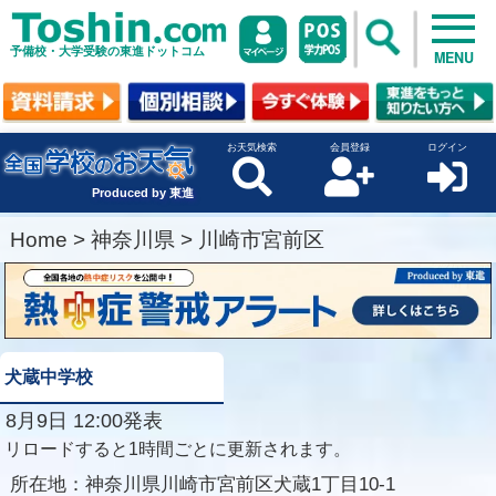
予備校・大学受験の東進ドットコム
MENU
お天気検索
会員登録
ログイン
Produced by 東進
Home
>
神奈川県
>
川崎市宮前区
犬蔵中学校
8月9日 12:00発表
リロードすると1時間ごとに更新されます。
所在地：
神奈川県川崎市宮前区犬蔵1丁目10-1