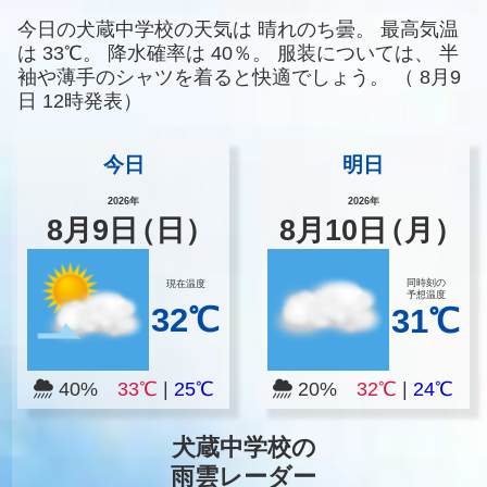
今日の犬蔵中学校の天気は
晴れのち曇。
最高気温
は
33℃。
降水確率は
40％。
服装については、
半
袖や薄手のシャツを着ると快適でしょう。
（
8月9
日 12時発表）
今日
明日
2026年
2026年
8
月
9
日
（日）
8
月
10
日
（月）
同時刻の
現在温度
予想温度
32℃
31℃
40%
33℃
|
25℃
20%
32℃
|
24℃
犬蔵中学校の
雨雲レーダー