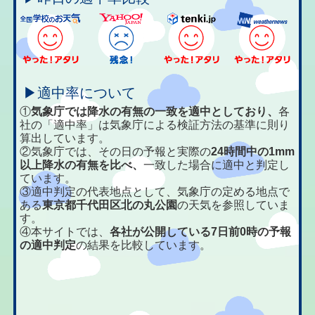
▶適中率について
①
気象庁では降水の有無の一致を適中としており、
各
社の「適中率」は気象庁による検証方法の基準に則り
算出しています。
②気象庁では、その日の予報と実際の
24時間中の1mm
以上降水の有無を比べ、
一致した場合に適中と判定し
ています。
③適中判定の代表地点として、気象庁の定める地点で
ある
東京都千代田区北の丸公園
の天気を参照していま
す。
④本サイトでは、
各社が公開している7日前0時の予報
の適中判定
の結果を比較しています。