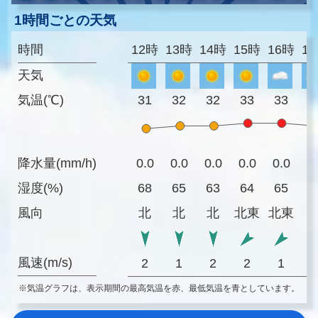
1時間ごとの天気
時間
12時
13時
14時
15時
16時
1
天気
気温(℃)
31
32
32
33
33
3
降水量(mm/h)
0.0
0.0
0.0
0.0
0.0
0
湿度(%)
68
65
63
64
65
6
風向
北
北
北
北東
北東
風速(m/s)
2
1
2
2
1
※気温グラフは、表示期間の最高気温を赤、最低気温を青としています。