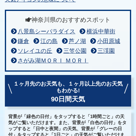
神奈川県のおすすめスポット
八景島シーパラダイス
横浜中華街
鎌倉
江の島
芦ノ湖
小田原城
ソレイユの丘
三笠公園
三渓園
さがみ湖ＭＯＲＩ ＭＯＲＩ
１ヶ月先のお天気も、
１ヶ月以上先のお天気
もわかる!
90日間天気
背景が「緑色の日付」をタップすると「1時間ごと」の天
気がご覧いただけます。また、背景が「白色の日付」をタ
ップすると「日中と夜間」の天気、背景が「グレーの日
付」をタップすると「1日ごと」の天気がご覧いただけま