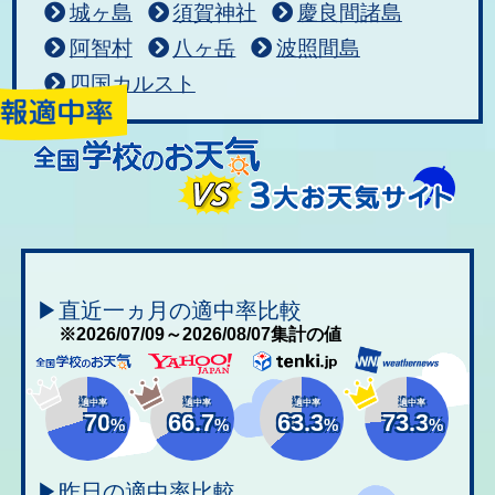
城ヶ島
須賀神社
慶良間諸島
阿智村
八ヶ岳
波照間島
四国カルスト
▶直近一ヵ月の適中率比較
※2026/07/09～2026/08/07集計の値
適中率
適中率
適中率
適中率
70
66.7
63.3
73.3
%
%
%
%
▶昨日の適中率比較