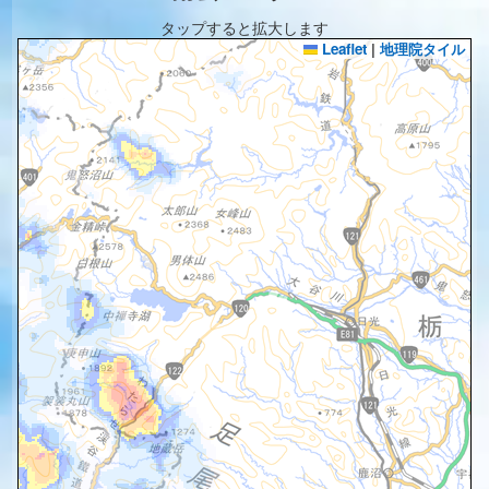
タップすると拡大します
Leaflet
|
地理院タイル