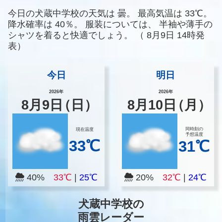
今日の犬蔵中学校の天気は
曇。
最高気温は
33℃。
降水確率は
40％。
服装については、
半袖や薄手の
シャツを着ると快適でしょう。
（
8月9日 14時発
表）
今日
明日
2026年
2026年
8
月
9
日
（日）
8
月
10
日
（月）
同時刻の
現在温度
予想温度
33℃
31℃
40%
33℃
|
25℃
20%
32℃
|
24℃
犬蔵中学校の
雨雲レーダー