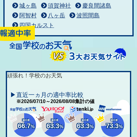
城ヶ島
須賀神社
慶良間諸島
阿智村
八ヶ岳
波照間島
四国カルスト
頑張れ！学校のお天気
▶直近一ヵ月の適中率比較
※2026/07/10～2026/08/08集計の値
適中率
適中率
適中率
適中率
66.7
63.3
63.3
73.3
%
%
%
%