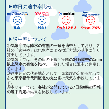
▶昨日の適中率比較
▶適中率について
①
気象庁では降水の有無の一致を適中としており、
各
社の「適中率」は気象庁による検証方法の基準に則り
算出しています。
②気象庁では、その日の予報と実際の
24時間中の1mm
以上降水の有無を比べ、
一致した場合に適中と判定し
ています。
③適中判定の代表地点として、気象庁の定める地点で
ある
東京都千代田区北の丸公園
の天気を参照していま
す。
④本サイトでは、
各社が公開している7日前0時の予報
の適中判定
の結果を比較しています。