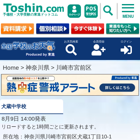
予備校・大学受験の東進ドットコム
MENU
お天気検索
会員登録
ログイン
Produced by 東進
Home
>
神奈川県
>
川崎市宮前区
犬蔵中学校
8月9日 14:00発表
リロードすると1時間ごとに更新されます。
所在地：
神奈川県川崎市宮前区犬蔵1丁目10-1