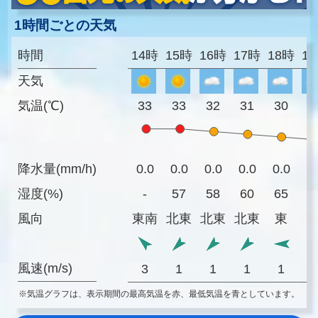
1時間ごとの天気
時間
14時
15時
16時
17時
18時
1
天気
気温(℃)
33
33
32
31
30
2
降水量(mm/h)
0.0
0.0
0.0
0.0
0.0
0
湿度(%)
-
57
58
60
65
7
風向
東南
北東
北東
北東
東
風速(m/s)
3
1
1
1
1
※気温グラフは、表示期間の最高気温を赤、最低気温を青としています。