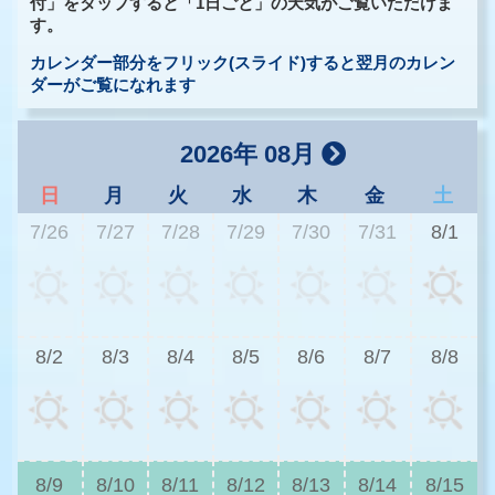
付」をタップすると「1日ごと」の天気がご覧いただけま
す。
カレンダー部分をフリック(スライド)すると翌月のカレン
ダーがご覧になれます
2026年 08月
日
月
火
水
木
金
土
7/26
7/27
7/28
7/29
7/30
7/31
8/1
3
8/2
8/3
8/4
8/5
8/6
8/7
8/8
2
8/9
8/10
8/11
8/12
8/13
8/14
8/15