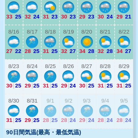
33
|
25
32
|
24
31
|
23
30
|
23
29
|
23
30
|
24
29
|
21
2
8/16
8/17
8/18
8/19
8/20
8/21
8/22
27
|
22
28
|
25
31
|
25
32
|
27
34
|
28
32
|
28
34
|
27
2
8/23
8/24
8/25
8/26
8/27
8/28
8/29
30
|
25
29
|
25
31
|
25
29
|
24
30
|
25
31
|
25
31
|
25
2
8/30
8/31
9/1
9/2
9/3
9/4
9/5
31
|
25
29
|
25
28
|
25
28
|
24
29
|
24
28
|
24
28
|
24
90日間気温(最高・最低気温)