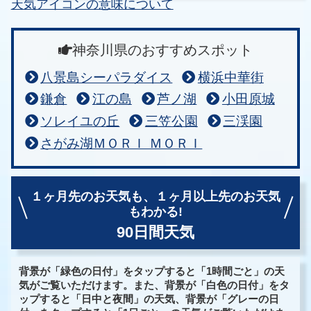
天気アイコンの意味について
神奈川県のおすすめスポット
八景島シーパラダイス
横浜中華街
鎌倉
江の島
芦ノ湖
小田原城
ソレイユの丘
三笠公園
三渓園
さがみ湖ＭＯＲＩ ＭＯＲＩ
１ヶ月先のお天気も、
１ヶ月以上先のお天気
もわかる!
90日間天気
背景が「緑色の日付」をタップすると「1時間ごと」の天
気がご覧いただけます。また、背景が「白色の日付」をタ
ップすると「日中と夜間」の天気、背景が「グレーの日