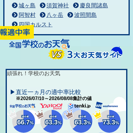
城ヶ島
須賀神社
慶良間諸島
阿智村
八ヶ岳
波照間島
四国カルスト
頑張れ！学校のお天気
▶直近一ヵ月の適中率比較
※2026/07/10～2026/08/08集計の値
適中率
適中率
適中率
適中率
66.7
63.3
63.3
73.3
%
%
%
%