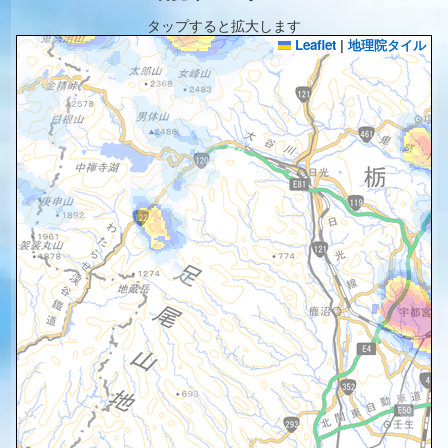
タップすると拡大します
Leaflet
|
地理院タイル