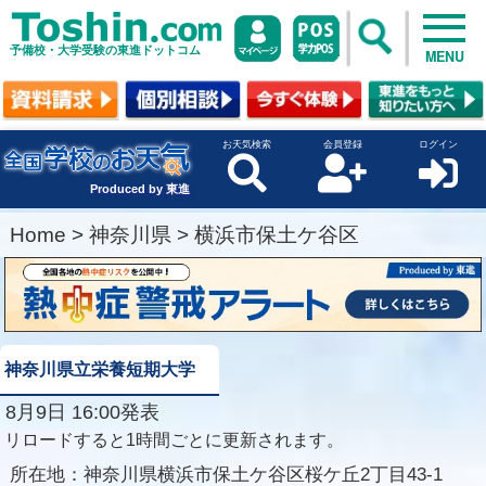
予備校・大学受験の東進ドットコム
MENU
お天気検索
会員登録
ログイン
Produced by 東進
Home
>
神奈川県
>
横浜市保土ケ谷区
神奈川県立栄養短期大学
8月9日 16:00発表
リロードすると1時間ごとに更新されます。
所在地：
神奈川県横浜市保土ケ谷区桜ケ丘2丁目43-1