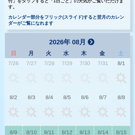
付」をタップすると「1日ごと」の天気がご覧いただけま
す。
カレンダー部分をフリック(スライド)すると翌月のカレン
ダーがご覧になれます
2026年 08月
日
月
火
水
木
金
土
7/26
7/27
7/28
7/29
7/30
7/31
8/1
3
8/2
8/3
8/4
8/5
8/6
8/7
8/8
2
8/9
8/10
8/11
8/12
8/13
8/14
8/15