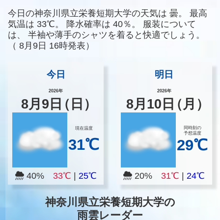
今日の神奈川県立栄養短期大学の天気は
曇。
最高
気温は
33℃。
降水確率は
40％。
服装について
は、
半袖や薄手のシャツを着ると快適でしょう。
（
8月9日 16時発表）
今日
明日
2026年
2026年
8
月
9
日
（日）
8
月
10
日
（月）
同時刻の
現在温度
予想温度
31℃
29℃
40%
33℃
|
25℃
20%
31℃
|
24℃
神奈川県立栄養短期大学の
雨雲レーダー