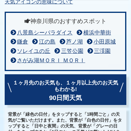
天気アイコンの意味について
神奈川県のおすすめスポット
八景島シーパラダイス
横浜中華街
鎌倉
江の島
芦ノ湖
小田原城
ソレイユの丘
三笠公園
三渓園
さがみ湖ＭＯＲＩ ＭＯＲＩ
１ヶ月先のお天気も、
１ヶ月以上先のお天気
もわかる!
90日間天気
背景が「緑色の日付」をタップすると「1時間ごと」の天
気がご覧いただけます。また、背景が「白色の日付」をタ
ップすると「日中と夜間」の天気、背景が「グレーの日