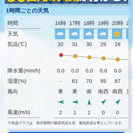
1時間ごとの天気
時間
16時
17時
18時
19時
20時
2
天気
気温(℃)
32
31
30
29
28
2
降水量(mm/h)
0.0
0.0
0.0
0.0
0.0
0
湿度(%)
-
61
70
85
87
8
風向
東
東
南
南西
南西
東
風速(m/s)
2
1
1
0
0
※気温グラフは、表示期間の最高気温を赤、最低気温を青としています。