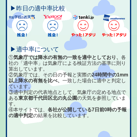
▶昨日の適中率比較
▶適中率について
①
気象庁では降水の有無の一致を適中としており、
各
社の「適中率」は気象庁による検証方法の基準に則り
算出しています。
②気象庁では、その日の予報と実際の
24時間中の1mm
以上降水の有無を比べ、
一致した場合に適中と判定し
ています。
③適中判定の代表地点として、気象庁の定める地点で
ある
東京都千代田区北の丸公園
の天気を参照していま
す。
④本サイトでは、
各社が公開している7日前0時の予報
の適中判定
の結果を比較しています。