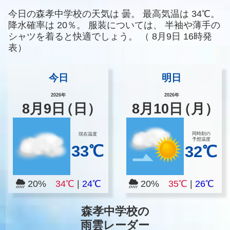
今日の森孝中学校の天気は
曇。
最高気温は
34℃。
降水確率は
20％。
服装については、
半袖や薄手の
シャツを着ると快適でしょう。
（
8月9日 16時発
表）
今日
明日
2026年
2026年
8
月
9
日
（日）
8
月
10
日
（月）
同時刻の
現在温度
予想温度
33℃
32℃
20%
34℃
|
24℃
20%
35℃
|
26℃
森孝中学校の
雨雲レーダー