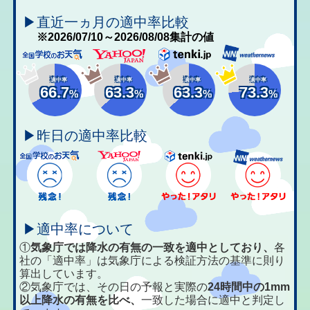
▶直近一ヵ月の適中率比較
※2026/07/10～2026/08/08集計の値
適中率
適中率
適中率
適中率
66.7
63.3
63.3
73.3
%
%
%
%
▶昨日の適中率比較
▶適中率について
①
気象庁では降水の有無の一致を適中としており、
各
社の「適中率」は気象庁による検証方法の基準に則り
算出しています。
②気象庁では、その日の予報と実際の
24時間中の1mm
以上降水の有無を比べ、
一致した場合に適中と判定し