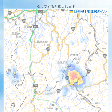
タップすると拡大します
Leaflet
|
地理院タイル