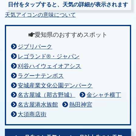
日付をタップすると、天気の詳細が表示されます
天気アイコンの意味について
愛知県のおすすめスポット
ジブリパーク
レゴランド®・ジャパン
刈谷ハイウェイオアシス
ラグーナテンボス
安城産業文化公園デンパーク
名古屋城（那古野城）
金シャチ横丁
名古屋港水族館
熱田神宮
大須商店街