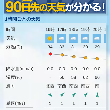
1時間ごとの天気
時間
16時
17時
18時
19時
20時
2
天気
気温(℃)
34
33
31
30
29
2
降水量(mm/h)
0.0
0.0
0.0
0.0
0.0
0
湿度(%)
-
56
58
62
66
7
風向
北西
南西
南西
南西
南
風速(m/s)
1
1
1
1
1