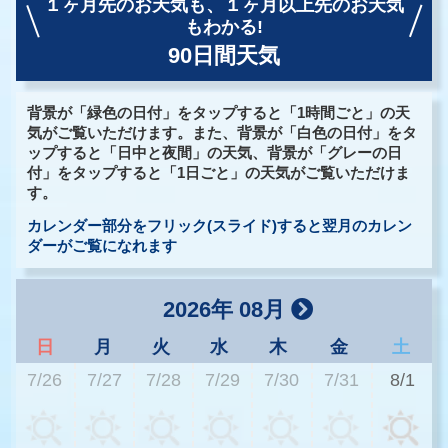
１ヶ月先のお天気も、
１ヶ月以上先のお天気
もわかる!
90日間天気
背景が「緑色の日付」をタップすると「1時間ごと」の天
気がご覧いただけます。また、背景が「白色の日付」をタ
ップすると「日中と夜間」の天気、背景が「グレーの日
付」をタップすると「1日ごと」の天気がご覧いただけま
す。
カレンダー部分をフリック(スライド)すると翌月のカレン
ダーがご覧になれます
2026年 08月
日
月
火
水
木
金
土
7/26
7/27
7/28
7/29
7/30
7/31
8/1
3