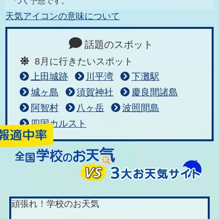
づく予想です。
天気アイコンの意味について
話題のスポット
8月に行きたいスポット
上田城跡
川平湾
下灘駅
城ヶ島
須賀神社
慶良間諸島
阿智村
八ヶ岳
波照間島
四国カルスト
頑張れ！学校のお天気