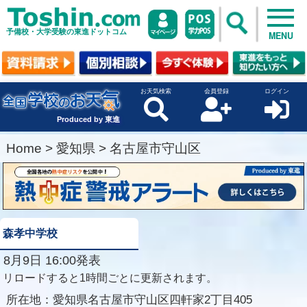
予備校・大学受験の東進ドットコム
MENU
お天気検索
会員登録
ログイン
Produced by 東進
Home
>
愛知県
>
名古屋市守山区
森孝中学校
8月9日 16:00発表
リロードすると1時間ごとに更新されます。
所在地：
愛知県名古屋市守山区四軒家2丁目405