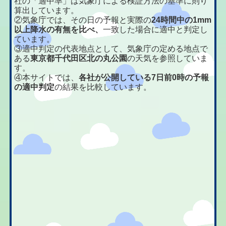
社の「適中率」は気象庁による検証方法の基準に則り
算出しています。
②気象庁では、その日の予報と実際の
24時間中の1mm
以上降水の有無を比べ、
一致した場合に適中と判定し
ています。
③適中判定の代表地点として、気象庁の定める地点で
ある
東京都千代田区北の丸公園
の天気を参照していま
す。
④本サイトでは、
各社が公開している7日前0時の予報
の適中判定
の結果を比較しています。