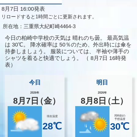
8月7日 16:00発表
リロードすると1時間ごとに更新されます。
所在地：
三重県大紀町崎4464-3
今日の柏崎中学校の天気は
晴れのち曇。
最高気温
は
30℃。
降水確率は
50％のため、外出時には傘を
持参しましょう。
服装については、
半袖や薄手の
シャツを着ると快適でしょう。
（
8月7日 16時発
表）
今日
明日
2026年
2026年
8
月
7
日
（金）
8
月
8
日
（土）
同時刻の
現在温度
予想温度
28℃
30℃