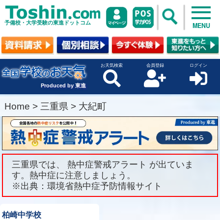
予備校・大学受験の東進ドットコム
MENU
お天気検索
会員登録
ログイン
Produced by 東進
Home
>
三重県
>
大紀町
三重県では、 熱中症警戒アラート が出ていま
す。熱中症に注意しましょう。
※出典：環境省熱中症予防情報サイト
柏崎中学校