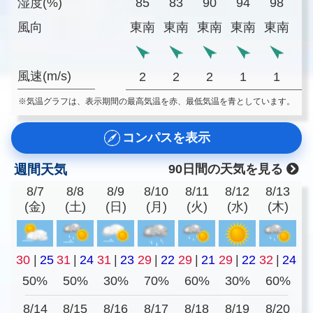
湿度(%)
85
83
90
94
98
9
風向
東南
東南
東南
東南
東南
風速(m/s)
2
2
2
1
1
※気温グラフは、表示期間の最高気温を赤、最低気温を青としています。
コンパスを表示
週間天気
90日間の天気を見る
8/7
8/8
8/9
8/10
8/11
8/12
8/13
(金)
(土)
(日)
(月)
(火)
(水)
(木)
30
|
25
31
|
24
31
|
23
29
|
22
29
|
21
29
|
22
32
|
24
50%
50%
30%
70%
60%
30%
60%
8/14
8/15
8/16
8/17
8/18
8/19
8/20