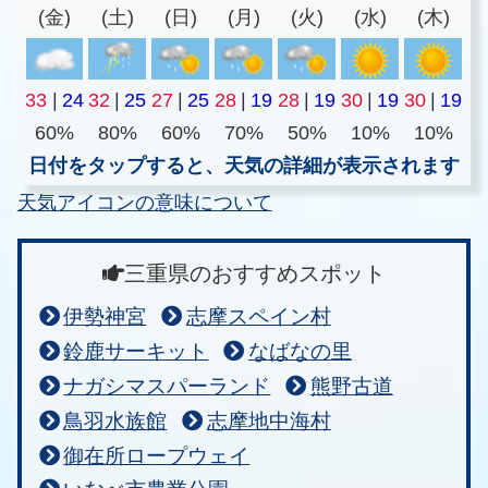
(金)
(土)
(日)
(月)
(火)
(水)
(木)
33
|
24
32
|
25
27
|
25
28
|
19
28
|
19
30
|
19
30
|
19
60%
80%
60%
70%
50%
10%
10%
日付をタップすると、天気の詳細が表示されます
天気アイコンの意味について
三重県のおすすめスポット
伊勢神宮
志摩スペイン村
鈴鹿サーキット
なばなの里
ナガシマスパーランド
熊野古道
鳥羽水族館
志摩地中海村
御在所ロープウェイ