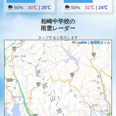
50%
30℃
|
25℃
50%
31℃
|
24℃
柏崎中学校の
雨雲レーダー
タップすると拡大します
Leaflet
|
地理院タイル