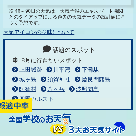
※ 46～90日の天気は、天気予報のエキスパート機関
とのタイアップによる過去の天気データの統計値に基
づく予想です。
天気アイコンの意味について
話題のスポット
8月に行きたいスポット
上田城跡
川平湾
下灘駅
城ヶ島
須賀神社
慶良間諸島
阿智村
八ヶ岳
波照間島
四国カルスト