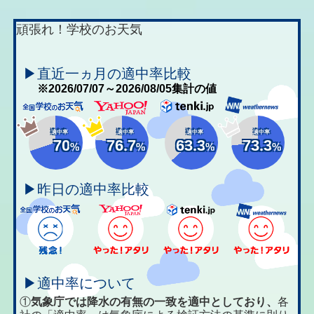
頑張れ！学校のお天気
▶直近一ヵ月の適中率比較
※2026/07/07～2026/08/05集計の値
適中率
適中率
適中率
適中率
70
76.7
63.3
73.3
%
%
%
%
▶昨日の適中率比較
▶適中率について
①
気象庁では降水の有無の一致を適中としており、
各