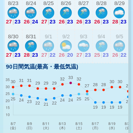
8/23
8/24
8/25
8/26
8/27
8/28
8/29
27
|
23
26
|
24
27
|
23
26
|
23
26
|
23
26
|
23
28
|
23
2
8/30
8/31
9/1
9/2
9/3
9/4
9/5
27
|
23
28
|
23
27
|
22
26
|
20
27
|
23
25
|
23
26
|
22
90日間気温(最高・最低気温)