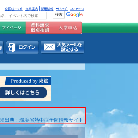
全国統一ﾃｽﾄ
企業案内
採用情報
ｻｲﾄﾏｯﾌﾟ
ﾆｭｰｽﾘﾘｰｽ
※出典：環境省熱中症予防情報サイト