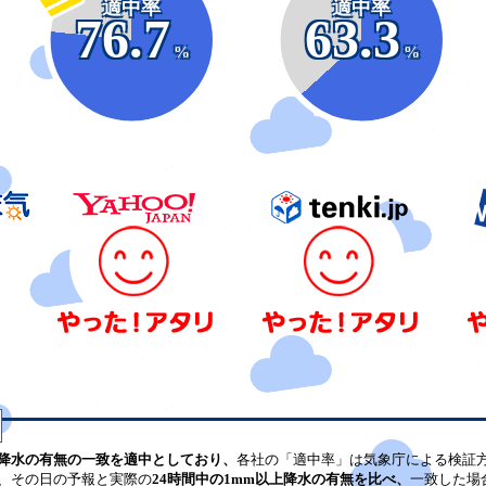
適中率
適中率
76.7
63.3
%
%
降水の有無の一致を適中としており、
各社の「適中率」は気象庁による検証
、その日の予報と実際の
24時間中の1mm以上降水の有無を比べ、
一致した場