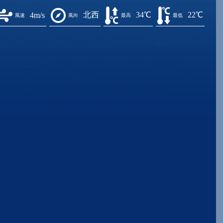
北西
34℃
22℃
4m/s
風速
風向
最高
最低