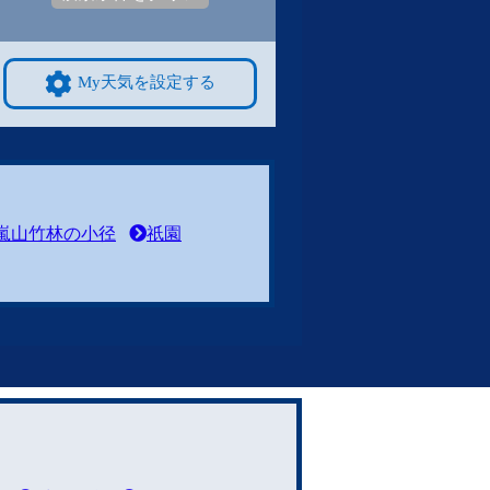
My天気を設定する
嵐山竹林の小径
祇園