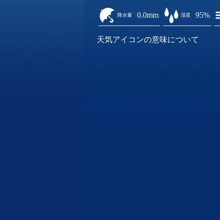
0.0mm
95%
降水量
湿度
天気アイコンの意味について