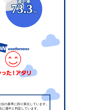
適中率
73.3
%
方法の基準に則り算出しています。
合に適中と判定しています。