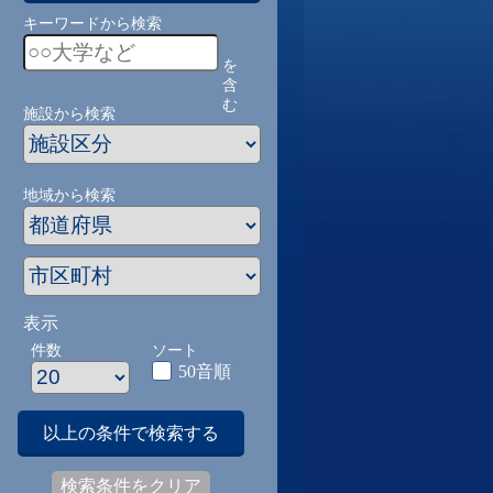
キーワードから検索
を
含
む
施設から検索
地域から検索
表示
件数
ソート
50音順
以上の条件で検索する
検索条件をクリア