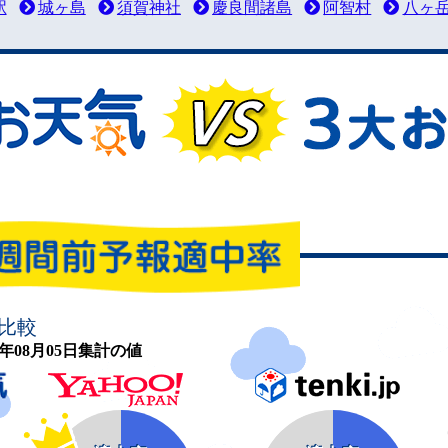
駅
城ヶ島
須賀神社
慶良間諸島
阿智村
八ヶ
比較
26年08月05日集計の値