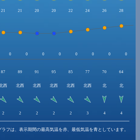
21
21
20
20
22
24
26
28
2
87
89
91
95
85
77
70
64
5
北西
北西
北西
北西
北西
北西
北
北
北
2
2
2
2
2
3
4
4
4
グラフは、表示期間の最高気温を赤、最低気温を青としています。