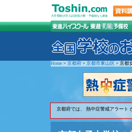
大学受験(大学入試)対策の塾・予備校なら東進
Home
>
京都府
>
京都市東山区
>
京都
京都府では、 熱中症警戒アラート