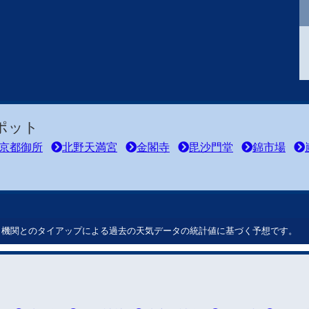
ポット
京都御所
北野天満宮
金閣寺
毘沙門堂
錦市場
ート機関とのタイアップによる過去の天気データの統計値に基づく予想です。