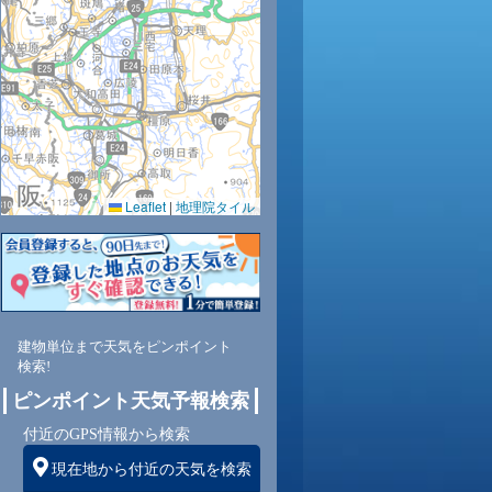
9
31
32
33
33
34
33
32
31
Leaflet
|
地理院タイル
7
51
46
44
41
39
40
44
51
西
北西
北西
北西
北西
北西
北西
北西
北西
建物単位まで天気をピンポイント
検索!
4
4
5
5
5
5
5
5
ピンポイント天気予報検索
付近のGPS情報から検索
現在地から付近の天気を検索