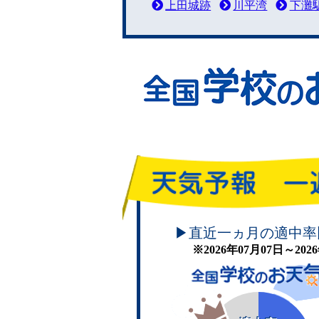
上田城跡
川平湾
下灘
頑張れ！学校のお天気
▶直近一ヵ月の適中率
※2026年07月07日～20