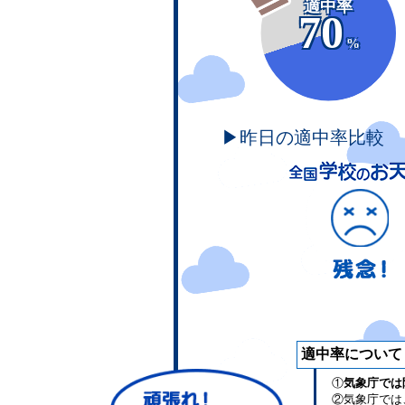
適中率
70
%
▶昨日の適中率比較
適中率について
①
気象庁では
②気象庁では