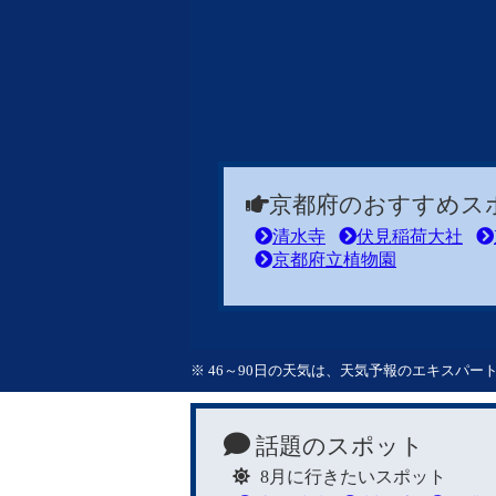
京都府のおすすめス
清水寺
伏見稲荷大社
京都府立植物園
※ 46～90日の天気は、天気予報のエキスパ
話題のスポット
8月に行きたいスポット