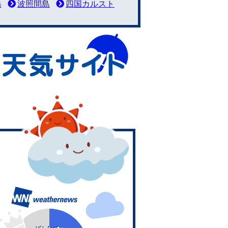
岳
波照間島
四国カルスト