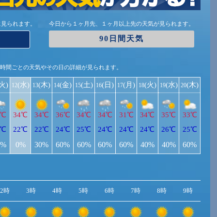
に見られます。
今日から１ヶ月先、１ヶ月以上先の天気が見られます。
90日間天気
1時間ごとの天気やその日の詳細が見られます。
(火)
(水)
(木)
(金)
(土)
(日)
(月)
(火)
(水)
(木)
12
13
14
15
16
17
18
19
20
4℃
34℃
34℃
36℃
34℃
34℃
31℃
34℃
35℃
33℃
0℃
22℃
22℃
24℃
25℃
24℃
24℃
24℃
26℃
25℃
0%
0%
30%
60%
60%
60%
60%
40%
40%
60%
2時
3時
4時
5時
6時
7時
8時
9時
10