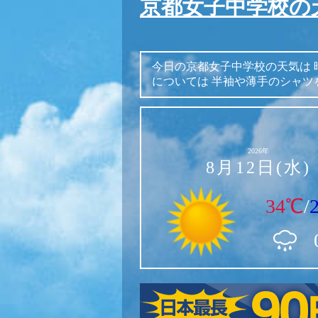
京都女子中学校の
今日の京都女子中学校の天気は
については
半袖や薄手のシャツ
2026年
8月12日(水)
34℃
/