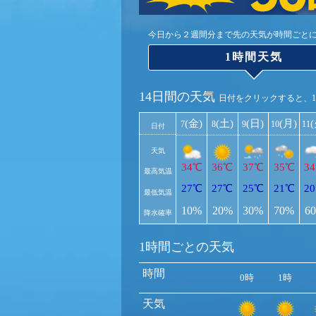
今日から２週間分まで先の天気が時間ごと
1時間天気
14日間の天気
日付をクリックすると、
(金)
(土)
(日)
(月)
7
8
9
10
11
日付
天気
34℃
36℃
37℃
35℃
3
最高気温
27℃
27℃
25℃
21℃
2
最低気温
10%
20%
30%
70%
6
降水確率
1時間ごとの天気
時間
0時
1時
天気