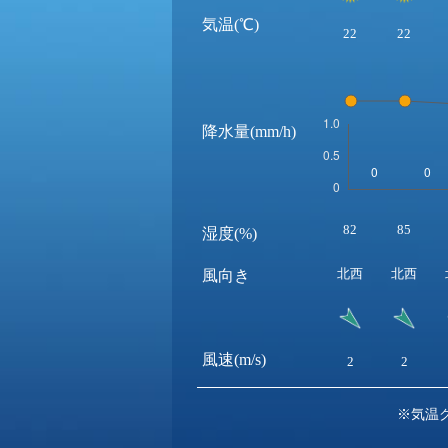
気温(℃)
22
22
降水量(mm/h)
82
85
湿度(%)
北西
北西
風向き
風速(m/s)
2
2
※気温