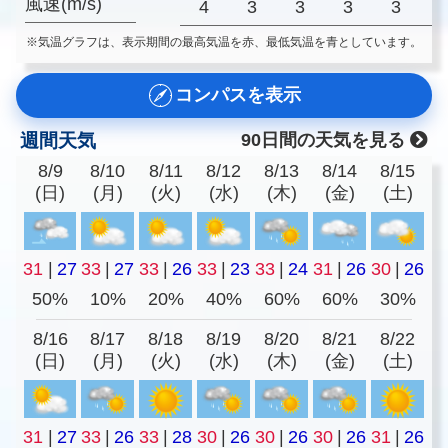
風速(m/s)
4
3
3
3
3
※気温グラフは、表示期間の最高気温を赤、最低気温を青としています。
コンパスを表示
週間天気
90日間の天気を見る
8/9
8/10
8/11
8/12
8/13
8/14
8/15
(日)
(月)
(火)
(水)
(木)
(金)
(土)
31
|
27
33
|
27
33
|
26
33
|
23
33
|
24
31
|
26
30
|
26
50%
10%
20%
40%
60%
60%
30%
8/16
8/17
8/18
8/19
8/20
8/21
8/22
(日)
(月)
(火)
(水)
(木)
(金)
(土)
31
|
27
33
|
26
33
|
28
30
|
26
30
|
26
30
|
26
31
|
26