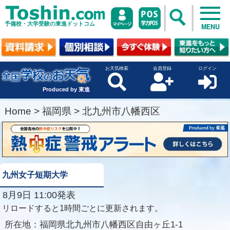
予備校・大学受験の東進ドットコム
MENU
お天気検索
会員登録
ログイン
Produced by 東進
Home
>
福岡県
>
北九州市八幡西区
九州女子短期大学
8月9日 11:00発表
リロードすると1時間ごとに更新されます。
所在地：
福岡県北九州市八幡西区自由ヶ丘1-1