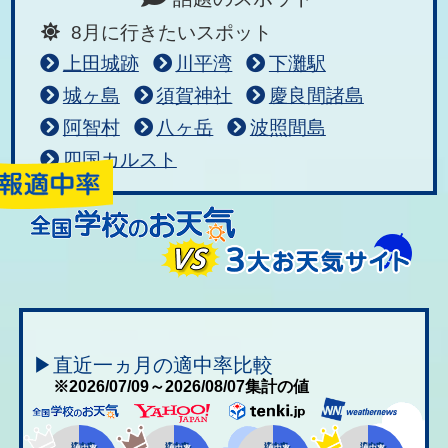
8月に行きたいスポット
上田城跡
川平湾
下灘駅
城ヶ島
須賀神社
慶良間諸島
阿智村
八ヶ岳
波照間島
四国カルスト
▶直近一ヵ月の適中率比較
※2026/07/09～2026/08/07集計の値
適中率
適中率
適中率
適中率