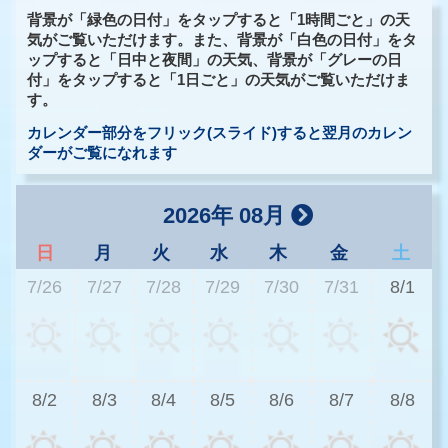
背景が「緑色の日付」をタップすると「1時間ごと」の天
気がご覧いただけます。また、背景が「白色の日付」をタ
ップすると「日中と夜間」の天気、背景が「グレーの日
付」をタップすると「1日ごと」の天気がご覧いただけま
す。
カレンダー部分をフリック(スライド)すると翌月のカレン
ダーがご覧になれます
2026年 08月
日
月
火
水
木
金
土
7/26
7/27
7/28
7/29
7/30
7/31
8/1
3
8/2
8/3
8/4
8/5
8/6
8/7
8/8