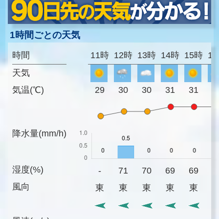
1時間ごとの天気
時間
11時
12時
13時
14時
15時
1
天気
気温(℃)
29
30
30
31
31
3
降水量(mm/h)
湿度(%)
-
71
70
69
69
7
風向
東
東
東
東
東