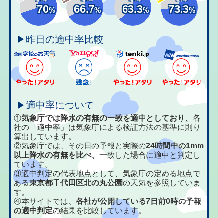
70
66.7
63.3
73.3
%
%
%
%
▶昨日の適中率比較
▶適中率について
①
気象庁では降水の有無の一致を適中としており、
各
社の「適中率」は気象庁による検証方法の基準に則り
算出しています。
②気象庁では、その日の予報と実際の
24時間中の1mm
以上降水の有無を比べ、
一致した場合に適中と判定し
ています。
③適中判定の代表地点として、気象庁の定める地点で
ある
東京都千代田区北の丸公園
の天気を参照していま
す。
④本サイトでは、
各社が公開している7日前0時の予報
の適中判定
の結果を比較しています。