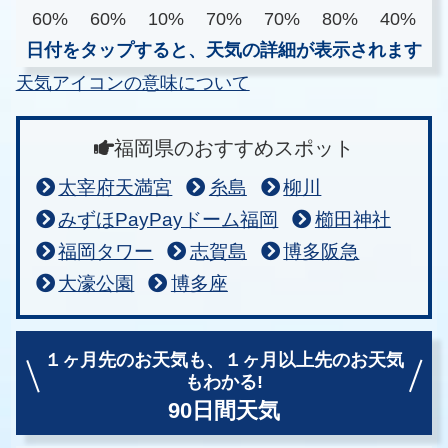
60%
60%
10%
70%
70%
80%
40%
日付をタップすると、天気の詳細が表示されます
天気アイコンの意味について
福岡県のおすすめスポット
太宰府天満宮
糸島
柳川
みずほPayPayドーム福岡
櫛田神社
福岡タワー
志賀島
博多阪急
大濠公園
博多座
１ヶ月先のお天気も、
１ヶ月以上先のお天気
もわかる!
90日間天気