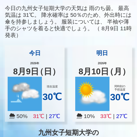
今日の九州女子短期大学の天気は
雨のち曇。
最高
気温は
31℃。
降水確率は
50％のため、外出時には
傘を持参しましょう。
服装については、
半袖や薄
手のシャツを着ると快適でしょう。
（
8月9日 11時
発表）
今日
明日
2026年
2026年
8
月
9
日
（日）
8
月
10
日
（月）
同時刻の
現在温度
予想温度
30℃
30℃
50%
31℃
|
27℃
10%
33℃
|
27℃
九州女子短期大学の