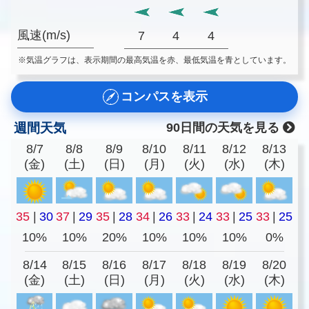
風速(m/s)
7
4
4
※気温グラフは、表示期間の最高気温を赤、最低気温を青としています。
コンパスを表示
週間天気
90日間の天気を見る
8/7
8/8
8/9
8/10
8/11
8/12
8/13
(金)
(土)
(日)
(月)
(火)
(水)
(木)
35
|
30
37
|
29
35
|
28
34
|
26
33
|
24
33
|
25
33
|
25
10%
10%
20%
10%
10%
10%
0%
8/14
8/15
8/16
8/17
8/18
8/19
8/20
(金)
(土)
(日)
(月)
(火)
(水)
(木)