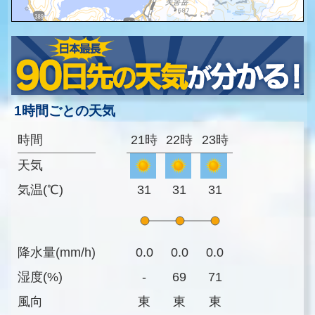
1時間ごとの天気
時間
21時
22時
23時
天気
気温(℃)
31
31
31
降水量(mm/h)
0.0
0.0
0.0
湿度(%)
-
69
71
風向
東
東
東