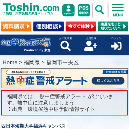
予備校・大学受験の東進ドットコム
MENU
お天気検索
会員登録
ログイン
Produced by 東進
Home
>
福岡県
>
福岡市中央区
福岡県では、 熱中症警戒アラート が出ていま
す。熱中症に注意しましょう。
※出典：環境省熱中症予防情報サイト
西日本短期大学福浜キャンパス