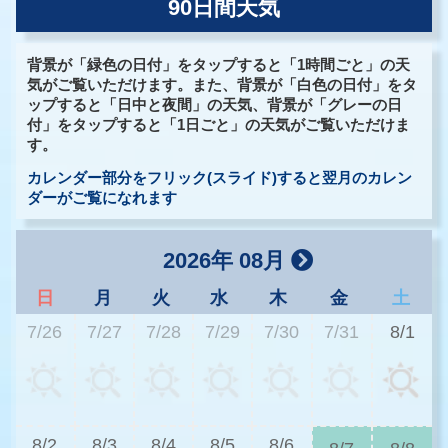
90日間天気
背景が「緑色の日付」をタップすると「1時間ごと」の天
気がご覧いただけます。また、背景が「白色の日付」をタ
ップすると「日中と夜間」の天気、背景が「グレーの日
付」をタップすると「1日ごと」の天気がご覧いただけま
す。
カレンダー部分をフリック(スライド)すると翌月のカレン
ダーがご覧になれます
2026年 08月
日
月
火
水
木
金
土
7/26
7/27
7/28
7/29
7/30
7/31
8/1
3
8/2
8/3
8/4
8/5
8/6