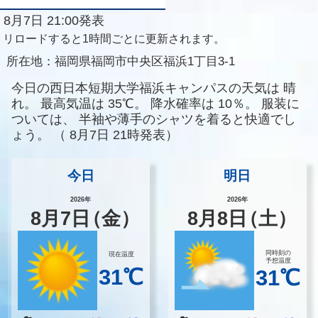
8月7日 21:00発表
リロードすると1時間ごとに更新されます。
所在地：
福岡県福岡市中央区福浜1丁目3-1
今日の西日本短期大学福浜キャンパスの天気は
晴
れ。
最高気温は
35℃。
降水確率は
10％。
服装に
ついては、
半袖や薄手のシャツを着ると快適でし
ょう。
（
8月7日 21時発表）
今日
明日
2026年
2026年
8
月
7
日
（金）
8
月
8
日
（土）
同時刻の
現在温度
予想温度
31℃
31℃