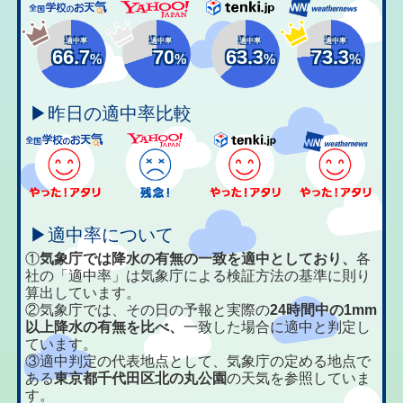
適中率
適中率
適中率
適中率
66.7
70
63.3
73.3
%
%
%
%
▶昨日の適中率比較
▶適中率について
①
気象庁では降水の有無の一致を適中としており、
各
社の「適中率」は気象庁による検証方法の基準に則り
算出しています。
②気象庁では、その日の予報と実際の
24時間中の1mm
以上降水の有無を比べ、
一致した場合に適中と判定し
ています。
③適中判定の代表地点として、気象庁の定める地点で
ある
東京都千代田区北の丸公園
の天気を参照していま
す。