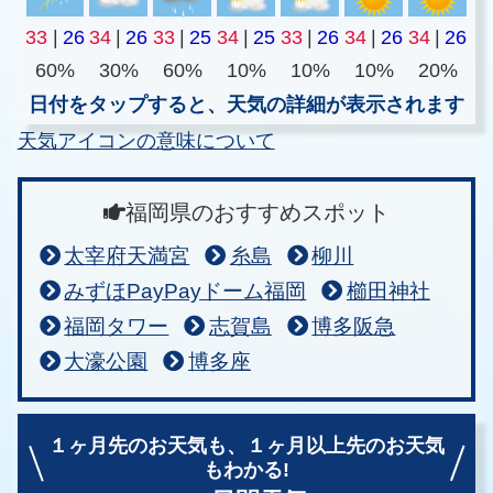
33
|
26
34
|
26
33
|
25
34
|
25
33
|
26
34
|
26
34
|
26
60%
30%
60%
10%
10%
10%
20%
日付をタップすると、天気の詳細が表示されます
天気アイコンの意味について
福岡県のおすすめスポット
太宰府天満宮
糸島
柳川
みずほPayPayドーム福岡
櫛田神社
福岡タワー
志賀島
博多阪急
大濠公園
博多座
１ヶ月先のお天気も、
１ヶ月以上先のお天気
もわかる!