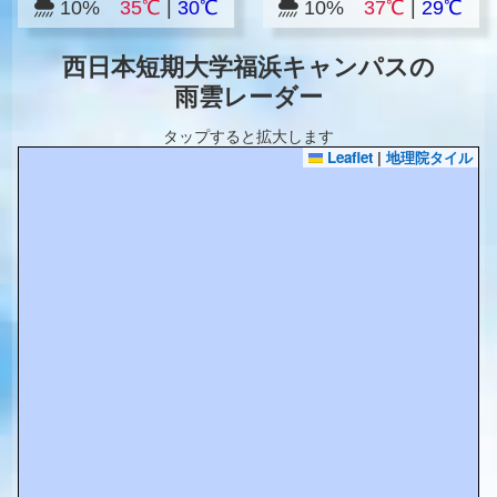
10%
35℃
|
30℃
10%
37℃
|
29℃
西日本短期大学福浜キャンパスの
雨雲レーダー
タップすると拡大します
Leaflet
|
地理院タイル