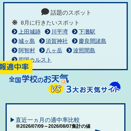
話題のスポット
8月に行きたいスポット
上田城跡
川平湾
下灘駅
城ヶ島
須賀神社
慶良間諸島
阿智村
八ヶ岳
波照間島
四国カルスト
▶直近一ヵ月の適中率比較
※2026/07/09～2026/08/07集計の値