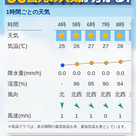
1時間ごとの天気
時間
4時
5時
6時
7時
8時
9
天気
気温(℃)
25
26
27
27
28
3
降水量(mm/h)
0.0
0.0
0.0
0.0
0.0
0
湿度(%)
-
96
95
90
84
7
風向
北
北西
北西
北西
北西
北
風速(m/s)
1
1
1
0
1
※気温グラフは、表示期間の最高気温を赤、最低気温を青としています。