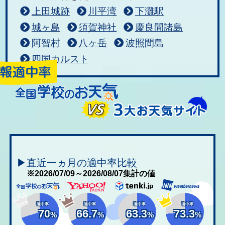
上田城跡
川平湾
下灘駅
城ヶ島
須賀神社
慶良間諸島
阿智村
八ヶ岳
波照間島
四国カルスト
▶直近一ヵ月の適中率比較
※2026/07/09～2026/08/07集計の値
適中率
適中率
適中率
適中率
70
66.7
63.3
73.3
%
%
%
%