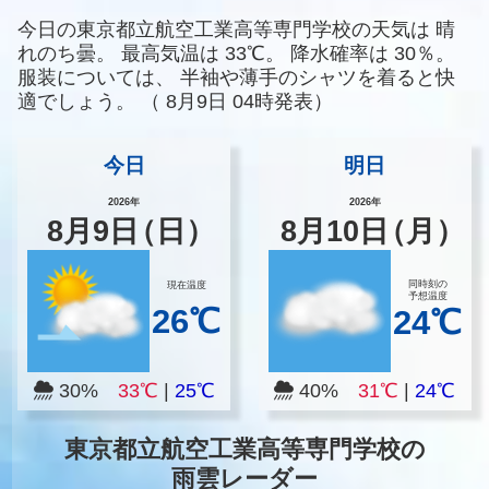
今日の東京都立航空工業高等専門学校の天気は
晴
れのち曇。
最高気温は
33℃。
降水確率は
30％。
服装については、
半袖や薄手のシャツを着ると快
適でしょう。
（
8月9日 04時発表）
今日
明日
2026年
2026年
8
月
9
日
（日）
8
月
10
日
（月）
同時刻の
現在温度
予想温度
26℃
24℃
30%
33℃
|
25℃
40%
31℃
|
24℃
東京都立航空工業高等専門学校の
雨雲レーダー