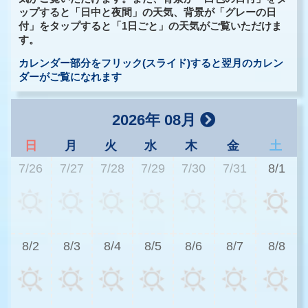
ップすると「日中と夜間」の天気、背景が「グレーの日
付」をタップすると「1日ごと」の天気がご覧いただけま
す。
カレンダー部分をフリック(スライド)すると翌月のカレン
ダーがご覧になれます
2026年 08月
日
月
火
水
木
金
土
7/26
7/27
7/28
7/29
7/30
7/31
8/1
3
8/2
8/3
8/4
8/5
8/6
8/7
8/8
2