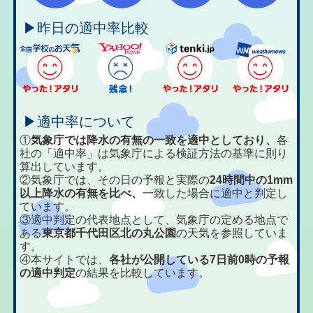
▶昨日の適中率比較
▶適中率について
①
気象庁では降水の有無の一致を適中としており、
各
社の「適中率」は気象庁による検証方法の基準に則り
算出しています。
②気象庁では、その日の予報と実際の
24時間中の1mm
以上降水の有無を比べ、
一致した場合に適中と判定し
ています。
③適中判定の代表地点として、気象庁の定める地点で
ある
東京都千代田区北の丸公園
の天気を参照していま
す。
④本サイトでは、
各社が公開している7日前0時の予報
の適中判定
の結果を比較しています。