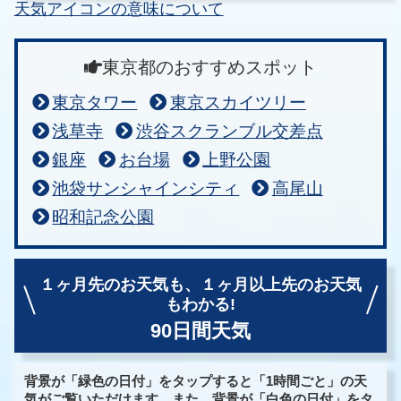
天気アイコンの意味について
東京都のおすすめスポット
東京タワー
東京スカイツリー
浅草寺
渋谷スクランブル交差点
銀座
お台場
上野公園
池袋サンシャインシティ
高尾山
昭和記念公園
１ヶ月先のお天気も、
１ヶ月以上先のお天気
もわかる!
90日間天気
背景が「緑色の日付」をタップすると「1時間ごと」の天
気がご覧いただけます。また、背景が「白色の日付」をタ