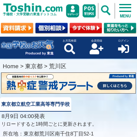
予備校・大学受験の東進ドットコム
MENU
お天気検索
会員登録
ログイン
Produced by 東進
Home
>
東京都
>
荒川区
東京都立航空工業高等専門学校
8月9日 04:00発表
リロードすると1時間ごとに更新されます。
所在地：
東京都荒川区南千住8丁目52-1