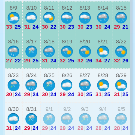
8/9
8/10
8/11
8/12
8/13
8/14
8/15
33
|
25
31
|
24
30
|
22
30
|
23
30
|
23
30
|
24
29
|
21
2
8/16
8/17
8/18
8/19
8/20
8/21
8/22
27
|
22
29
|
25
31
|
24
32
|
25
32
|
26
34
|
27
32
|
26
2
8/23
8/24
8/25
8/26
8/27
8/28
8/29
30
|
24
29
|
24
30
|
24
29
|
24
30
|
25
31
|
25
31
|
25
2
8/30
8/31
9/1
9/2
9/3
9/4
9/5
31
|
24
29
|
24
29
|
24
29
|
24
29
|
24
28
|
24
28
|
24