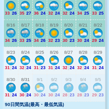
33
|
26
35
|
27
36
|
24
32
|
24
32
|
24
34
|
25
33
|
25
2
8/16
8/17
8/18
8/19
8/20
8/21
8/22
34
|
26
33
|
25
34
|
26
32
|
23
30
|
23
30
|
24
29
|
24
2
8/23
8/24
8/25
8/26
8/27
8/28
8/29
31
|
24
32
|
24
31
|
23
31
|
24
32
|
24
32
|
24
31
|
24
2
8/30
8/31
9/1
9/2
9/3
9/4
9/5
31
|
24
30
|
24
30
|
24
30
|
24
28
|
23
28
|
23
29
|
23
90日間気温(最高・最低気温)