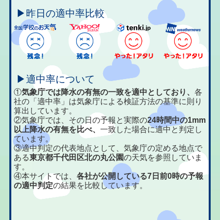
▶昨日の適中率比較
▶適中率について
①
気象庁では降水の有無の一致を適中としており、
各
社の「適中率」は気象庁による検証方法の基準に則り
算出しています。
②気象庁では、その日の予報と実際の
24時間中の1mm
以上降水の有無を比べ、
一致した場合に適中と判定し
ています。
③適中判定の代表地点として、気象庁の定める地点で
ある
東京都千代田区北の丸公園
の天気を参照していま
す。
④本サイトでは、
各社が公開している7日前0時の予報
の適中判定
の結果を比較しています。