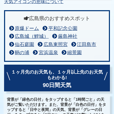
天気アイコンの意味について
広島県のおすすめスポット
原爆ドーム
平和記念公園
広島城（鯉城）
厳島神社
仙石庭園
広島東照宮
江田島市
鞆の浦
宮浜温泉
縮景園
１ヶ月先のお天気も、
１ヶ月以上先のお天気
もわかる!
90日間天気
背景が「緑色の日付」をタップすると「1時間ごと」の天
気がご覧いただけます。また、背景が「白色の日付」をタ
ップすると「日中と夜間」の天気、背景が「グレーの日