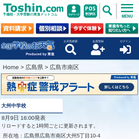
予備校・大学受験の東進ドットコム
MENU
お天気検索
会員登録
ログイン
Produced by 東進
Home
>
広島県
>
広島市南区
大州中学校
8月9日 16:00発表
リロードすると1時間ごとに更新されます。
所在地：
広島県広島市南区大州5丁目10-4