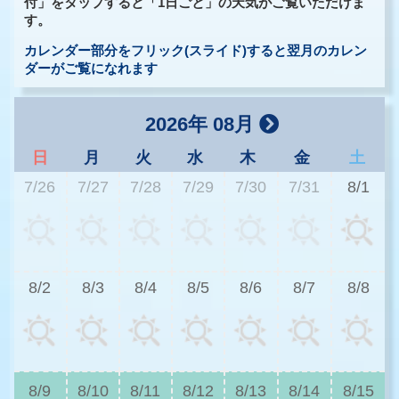
付」をタップすると「1日ごと」の天気がご覧いただけま
す。
カレンダー部分をフリック(スライド)すると翌月のカレン
ダーがご覧になれます
2026年 08月
日
月
火
水
木
金
土
7/26
7/27
7/28
7/29
7/30
7/31
8/1
3
8/2
8/3
8/4
8/5
8/6
8/7
8/8
3
8/9
8/10
8/11
8/12
8/13
8/14
8/15