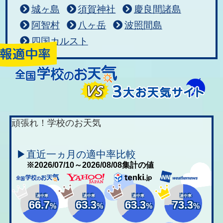
城ヶ島
須賀神社
慶良間諸島
阿智村
八ヶ岳
波照間島
四国カルスト
頑張れ！学校のお天気
▶直近一ヵ月の適中率比較
※2026/07/10～2026/08/08集計の値
適中率
適中率
適中率
適中率
66.7
63.3
63.3
73.3
%
%
%
%