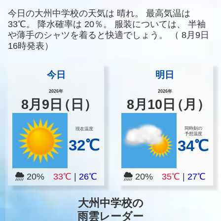
今日の大州中学校の天気は
晴れ。
最高気温は
33℃。
降水確率は
20％。
服装については、
半袖
や薄手のシャツを着ると快適でしょう。
（
8月9日
16時発表）
今日
明日
2026年
2026年
8
月
9
日
（日）
8
月
10
日
（月）
同時刻の
現在温度
予想温度
32℃
34℃
20%
33℃
|
26℃
20%
35℃
|
27℃
大州中学校の
雨雲レーダー