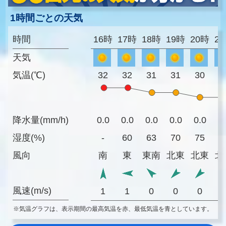
1時間ごとの天気
時間
16時
17時
18時
19時
20時
2
天気
気温(℃)
32
32
31
31
30
3
降水量(mm/h)
0.0
0.0
0.0
0.0
0.0
0
湿度(%)
-
60
63
70
75
8
風向
南
東
東南
北東
北東
北
風速(m/s)
1
1
0
0
0
※気温グラフは、表示期間の最高気温を赤、最低気温を青としています。