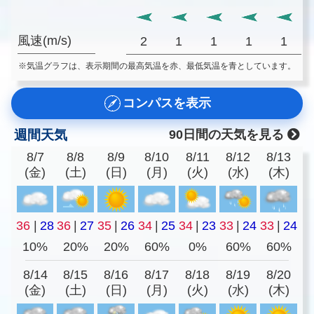
風速(m/s)
2
1
1
1
1
※気温グラフは、表示期間の最高気温を赤、最低気温を青としています。
コンパスを表示
週間天気
90日間の天気を見る
8/7
8/8
8/9
8/10
8/11
8/12
8/13
(金)
(土)
(日)
(月)
(火)
(水)
(木)
36
|
28
36
|
27
35
|
26
34
|
25
34
|
23
33
|
24
33
|
24
10%
20%
20%
60%
0%
60%
60%
8/14
8/15
8/16
8/17
8/18
8/19
8/20
(金)
(土)
(日)
(月)
(火)
(水)
(木)