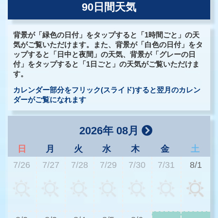
90日間天気
背景が「緑色の日付」をタップすると「1時間ごと」の天
気がご覧いただけます。また、背景が「白色の日付」をタ
ップすると「日中と夜間」の天気、背景が「グレーの日
付」をタップすると「1日ごと」の天気がご覧いただけま
す。
カレンダー部分をフリック(スライド)すると翌月のカレン
ダーがご覧になれます
2026年 08月
日
月
火
水
木
金
土
7/26
7/27
7/28
7/29
7/30
7/31
8/1
3