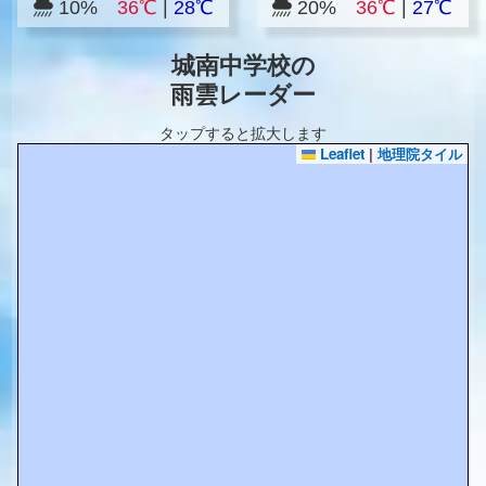
10%
36℃
|
28℃
20%
36℃
|
27℃
城南中学校の
雨雲レーダー
タップすると拡大します
Leaflet
|
地理院タイル