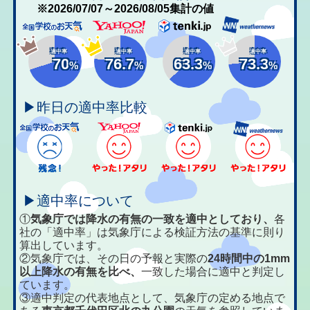
※2026/07/07～2026/08/05集計の値
適中率
適中率
適中率
適中率
70
76.7
63.3
73.3
%
%
%
%
▶昨日の適中率比較
▶適中率について
①
気象庁では降水の有無の一致を適中としており、
各
社の「適中率」は気象庁による検証方法の基準に則り
算出しています。
②気象庁では、その日の予報と実際の
24時間中の1mm
以上降水の有無を比べ、
一致した場合に適中と判定し
ています。
③適中判定の代表地点として、気象庁の定める地点で