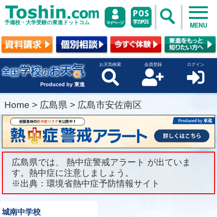
予備校・大学受験の東進ドットコム
MENU
お天気検索
会員登録
ログイン
Produced by 東進
Home
>
広島県
>
広島市安佐南区
広島県では、 熱中症警戒アラート が出ていま
す。熱中症に注意しましょう。
※出典：環境省熱中症予防情報サイト
城南中学校