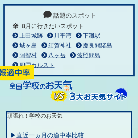
話題のスポット
8月に行きたいスポット
上田城跡
川平湾
下灘駅
城ヶ島
須賀神社
慶良間諸島
阿智村
八ヶ岳
波照間島
四国カルスト
頑張れ！学校のお天気
▶直近一ヵ月の適中率比較