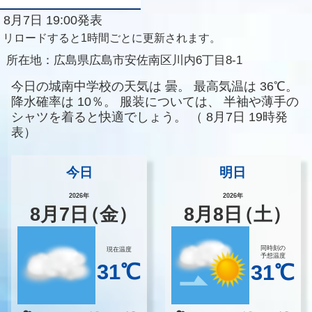
8月7日 19:00発表
リロードすると1時間ごとに更新されます。
所在地：
広島県広島市安佐南区川内6丁目8-1
今日の城南中学校の天気は
曇。
最高気温は
36℃。
降水確率は
10％。
服装については、
半袖や薄手の
シャツを着ると快適でしょう。
（
8月7日 19時発
表）
今日
明日
2026年
2026年
8
月
7
日
（金）
8
月
8
日
（土）
同時刻の
現在温度
予想温度
31℃
31℃