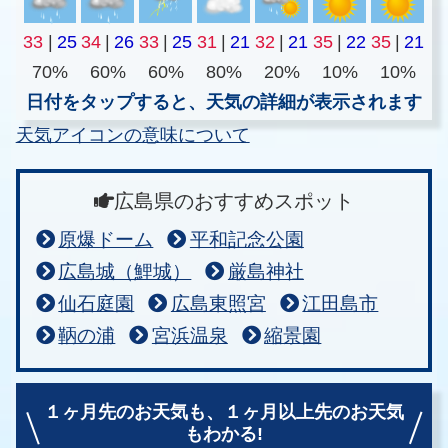
33
|
25
34
|
26
33
|
25
31
|
21
32
|
21
35
|
22
35
|
21
70%
60%
60%
80%
20%
10%
10%
日付をタップすると、天気の詳細が表示されます
天気アイコンの意味について
広島県のおすすめスポット
原爆ドーム
平和記念公園
広島城（鯉城）
厳島神社
仙石庭園
広島東照宮
江田島市
鞆の浦
宮浜温泉
縮景園
１ヶ月先のお天気も、
１ヶ月以上先のお天気
もわかる!