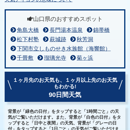
山口県のおすすめスポット
角島大橋
長門湯本温泉
錦帯橋
松下村塾
萩城跡
秋芳洞
下関市立しものせき水族館（海響館）
千畳敷
瑠璃光寺
菊ヶ浜
１ヶ月先のお天気も、
１ヶ月以上先のお天気
もわかる!
90日間天気
背景が「緑色の日付」をタップすると「1時間ごと」の天
気がご覧いただけます。また、背景が「白色の日付」をタ
ップすると「日中と夜間」の天気、背景が「グレーの日
付」をタップすると「1日ごと」の天気がご覧いただけま