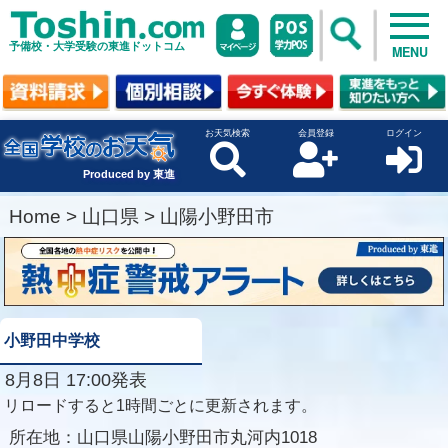
予備校・大学受験の東進ドットコム
MENU
お天気検索
会員登録
ログイン
Produced by 東進
Home
>
山口県
>
山陽小野田市
小野田中学校
8月8日 17:00発表
リロードすると1時間ごとに更新されます。
所在地：
山口県山陽小野田市丸河内1018