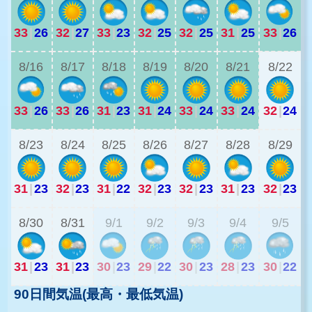
33
|
26
32
|
27
33
|
23
32
|
25
32
|
25
31
|
25
33
|
26
2
8/16
8/17
8/18
8/19
8/20
8/21
8/22
33
|
26
33
|
26
31
|
23
31
|
24
33
|
24
33
|
24
32
|
24
2
8/23
8/24
8/25
8/26
8/27
8/28
8/29
31
|
23
32
|
23
31
|
22
32
|
23
32
|
23
31
|
23
32
|
23
2
8/30
8/31
9/1
9/2
9/3
9/4
9/5
31
|
23
31
|
23
30
|
23
29
|
22
30
|
23
28
|
23
30
|
22
90日間気温(最高・最低気温)