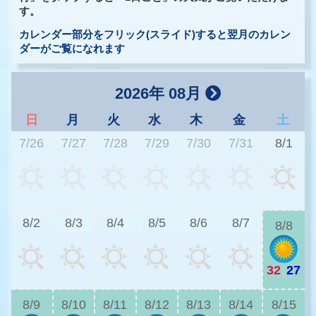
す。
カレンダー部分をフリック(スライド)すると翌月のカレン
ダーがご覧になれます
2026年 08月
日
月
火
水
木
金
土
7/26
7/27
7/28
7/29
7/30
7/31
8/1
3
8/2
8/3
8/4
8/5
8/6
8/7
8/8
32
|
27
3
8/9
8/10
8/11
8/12
8/13
8/14
8/15