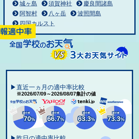
城ヶ島
須賀神社
慶良間諸島
阿智村
八ヶ岳
波照間島
四国カルスト
▶直近一ヵ月の適中率比較
※2026/07/09～2026/08/07集計の値
適中率
適中率
適中率
適中率
70
66.7
63.3
73.3
%
%
%
%
▶昨日の適中率比較