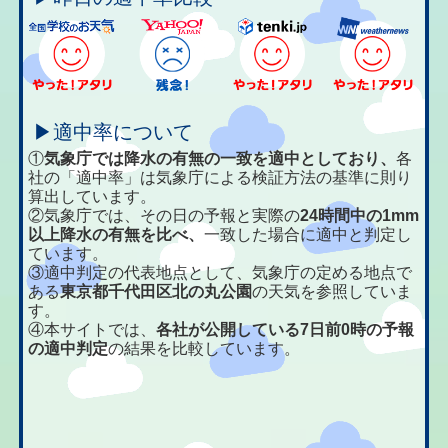
▶適中率について
①
気象庁では降水の有無の一致を適中としており、
各
社の「適中率」は気象庁による検証方法の基準に則り
算出しています。
②気象庁では、その日の予報と実際の
24時間中の1mm
以上降水の有無を比べ、
一致した場合に適中と判定し
ています。
③適中判定の代表地点として、気象庁の定める地点で
ある
東京都千代田区北の丸公園
の天気を参照していま
す。
④本サイトでは、
各社が公開している7日前0時の予報
の適中判定
の結果を比較しています。