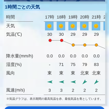
1時間ごとの天気
時間
17時
18時
19時
20時
21時
2
天気
気温(℃)
30
30
29
29
29
2
降水量(mm/h)
0.0
0.0
0.0
0.0
0.0
0
湿度(%)
-
71
75
79
83
8
風向
東
東
東
北東
北東
風速(m/s)
3
3
2
2
2
※気温グラフは、表示期間の最高気温を赤、最低気温を青としています。