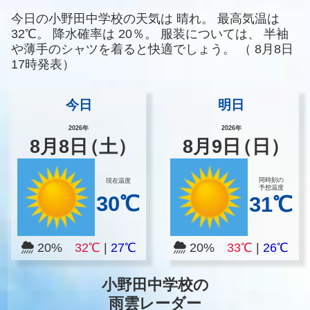
今日の小野田中学校の天気は
晴れ。
最高気温は
32℃。
降水確率は
20％。
服装については、
半袖
や薄手のシャツを着ると快適でしょう。
（
8月8日
17時発表）
今日
明日
2026年
2026年
8
月
8
日
（土）
8
月
9
日
（日）
同時刻の
現在温度
予想温度
30℃
31℃
20%
32℃
|
27℃
20%
33℃
|
26℃
小野田中学校の
雨雲レーダー