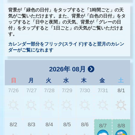
背景が「緑色の日付」をタップすると「1時間ごと」の天
気がご覧いただけます。また、背景が「白色の日付」をタ
ップすると「日中と夜間」の天気、背景が「グレーの日
付」をタップすると「1日ごと」の天気がご覧いただけま
す。
カレンダー部分をフリック(スライド)すると翌月のカレン
ダーがご覧になれます
2026年 08月
日
月
火
水
木
金
土
7/26
7/27
7/28
7/29
7/30
7/31
8/1
3
8/2
8/3
8/4
8/5
8/6
8/7
8/8