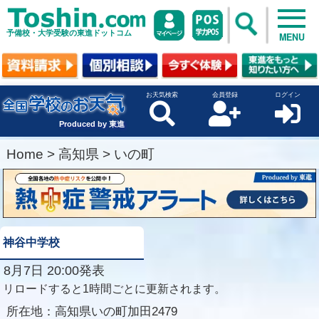
予備校・大学受験の東進ドットコム
MENU
お天気検索
会員登録
ログイン
Produced by 東進
Home
>
高知県
>
いの町
神谷中学校
8月7日 20:00発表
リロードすると1時間ごとに更新されます。
所在地：
高知県いの町加田2479