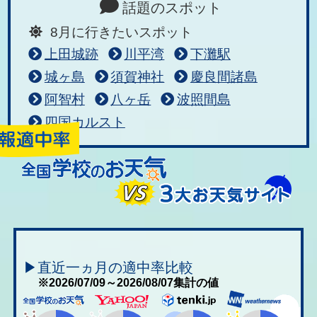
話題のスポット
8月に行きたいスポット
上田城跡
川平湾
下灘駅
城ヶ島
須賀神社
慶良間諸島
阿智村
八ヶ岳
波照間島
四国カルスト
▶直近一ヵ月の適中率比較
※2026/07/09～2026/08/07集計の値