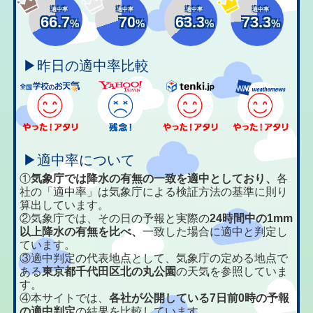
適中率
適中率
適中率
適中率
66.7
70
63.3
73.3
%
%
%
%
▶昨日の適中率比較
▶適中率について
①
気象庁では降水の有無の一致を適中としており、
各
社の「適中率」は気象庁による検証方法の基準に則り
算出しています。
②気象庁では、その日の予報と実際の
24時間中の1mm
以上降水の有無を比べ、
一致した場合に適中と判定し
ています。
③適中判定の代表地点として、気象庁の定める地点で
ある
東京都千代田区北の丸公園
の天気を参照していま
す。
④本サイトでは、
各社が公開している7日前0時の予報
の適中判定
の結果を比較しています。