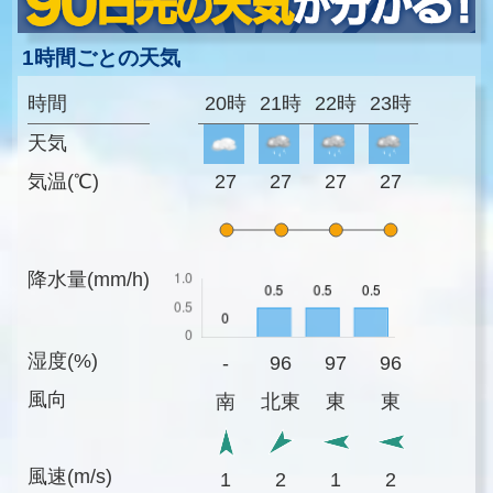
1時間ごとの天気
時間
20時
21時
22時
23時
天気
気温(℃)
27
27
27
27
降水量(mm/h)
湿度(%)
-
96
97
96
風向
南
北東
東
東
風速(m/s)
1
2
1
2