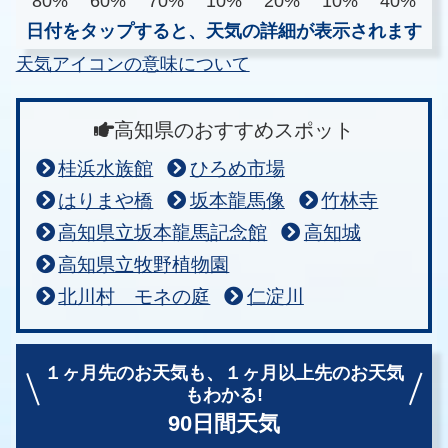
80%
60%
70%
10%
20%
10%
40%
日付をタップすると、天気の詳細が表示されます
天気アイコンの意味について
高知県のおすすめスポット
桂浜水族館
ひろめ市場
はりまや橋
坂本龍馬像
竹林寺
高知県立坂本龍馬記念館
高知城
高知県立牧野植物園
北川村 モネの庭
仁淀川
１ヶ月先のお天気も、
１ヶ月以上先のお天気
もわかる!
90日間天気