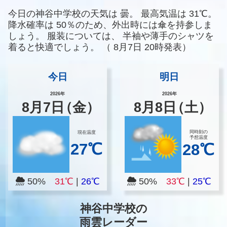
今日の神谷中学校の天気は
曇。
最高気温は
31℃。
降水確率は
50％のため、外出時には傘を持参しま
しょう。
服装については、
半袖や薄手のシャツを
着ると快適でしょう。
（
8月7日 20時発表）
今日
明日
2026年
2026年
8
月
7
日
（金）
8
月
8
日
（土）
同時刻の
現在温度
予想温度
27℃
28℃
50%
31℃
|
26℃
50%
33℃
|
25℃
神谷中学校の
雨雲レーダー