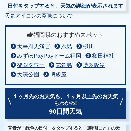
日付をタップすると、天気の詳細が表示されます
天気アイコンの意味について
福岡県のおすすめスポット
太宰府天満宮
糸島
柳川
みずほPayPayドーム福岡
櫛田神社
福岡タワー
志賀島
博多阪急
大濠公園
博多座
１ヶ月先のお天気も、
１ヶ月以上先のお天気
もわかる!
90日間天気
背景が「緑色の日付」をタップすると「1時間ごと」の天