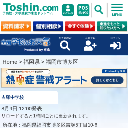
予備校・大学受験の東進ドットコム
MENU
お天気検索
会員登録
ログイン
Produced by 東進
Home
>
福岡県
>
福岡市博多区
吉塚中学校
8月9日 12:00発表
リロードすると1時間ごとに更新されます。
所在地：
福岡県福岡市博多区吉塚5丁目10-6