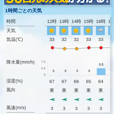
1時間ごとの天気
時間
12時
13時
14時
15時
16時
1
天気
気温(℃)
33
32
32
33
33
3
降水量(mm/h)
湿度(%)
67
67
66
65
64
6
風向
東
東
東
東
東
風速(m/s)
3
3
3
3
3