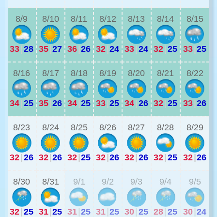
8/9
8/10
8/11
8/12
8/13
8/14
8/15
33
|
28
35
|
27
36
|
26
32
|
24
33
|
24
32
|
25
33
|
25
3
8/16
8/17
8/18
8/19
8/20
8/21
8/22
34
|
25
35
|
26
34
|
25
33
|
25
34
|
26
32
|
25
33
|
26
2
8/23
8/24
8/25
8/26
8/27
8/28
8/29
32
|
26
32
|
26
32
|
25
32
|
26
32
|
26
32
|
25
32
|
26
2
8/30
8/31
9/1
9/2
9/3
9/4
9/5
32
|
25
31
|
25
31
|
25
31
|
25
30
|
25
28
|
25
30
|
24