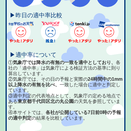
▶昨日の適中率比較
▶適中率について
①
気象庁では降水の有無の一致を適中としており、
各
社の「適中率」は気象庁による検証方法の基準に則り
算出しています。
②気象庁では、その日の予報と実際の
24時間中の1mm
以上降水の有無を比べ、
一致した場合に適中と判定し
ています。
③適中判定の代表地点として、気象庁の定める地点で
ある
東京都千代田区北の丸公園
の天気を参照していま
す。
④本サイトでは、
各社が公開している7日前0時の予報
の適中判定
の結果を比較しています。