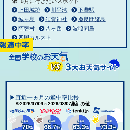
8月に行きたいスポット
上田城跡
川平湾
下灘駅
城ヶ島
須賀神社
慶良間諸島
阿智村
八ヶ岳
波照間島
四国カルスト
▶直近一ヵ月の適中率比較
※2026/07/09～2026/08/07集計の値
適中率
適中率
適中率
適中率
70
66.7
63.3
73.3
%
%
%
%