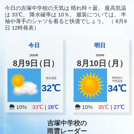
今日の吉塚中学校の天気は
晴れ時々曇。
最高気温
は
33℃。
降水確率は
10％。
服装については、
半
袖や薄手のシャツを着ると快適でしょう。
（
8月9
日 12時発表）
今日
明日
2026年
2026年
8
月
9
日
（日）
8
月
10
日
（月）
同時刻の
現在温度
予想温度
32℃
34℃
10%
33℃
|
28℃
10%
35℃
|
27℃
吉塚中学校の
雨雲レーダー