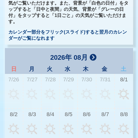
気がご覧いただけます。また、背景が「白色の日付」をタ
ップすると「日中と夜間」の天気、背景が「グレーの日
付」をタップすると「1日ごと」の天気がご覧いただけま
す。
カレンダー部分をフリック(スライド)すると翌月のカレン
ダーがご覧になれます
2026年 08月
日
月
火
水
木
金
土
7/26
7/27
7/28
7/29
7/30
7/31
8/1
3
8/2
8/3
8/4
8/5
8/6
8/7
8/8
3