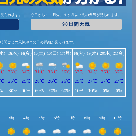
に見られます。
今日から１ヶ月先、１ヶ月以上先の天気が見られます。
90日間天気
1時間ごとの天気やその日の詳細が見られます。
(水)
(木)
(金)
(土)
(日)
(月)
(火)
(水)
(木)
(金)
13
14
15
16
17
18
19
20
21
5℃
33℃
34℃
31℃
33℃
36℃
33℃
34℃
36℃
36℃
5℃
25℃
25℃
26℃
26℃
26℃
25℃
27℃
27℃
27℃
%
30%
60%
60%
70%
60%
10%
10%
0%
0%
3時
4時
5時
6時
7時
8時
9時
10時
11