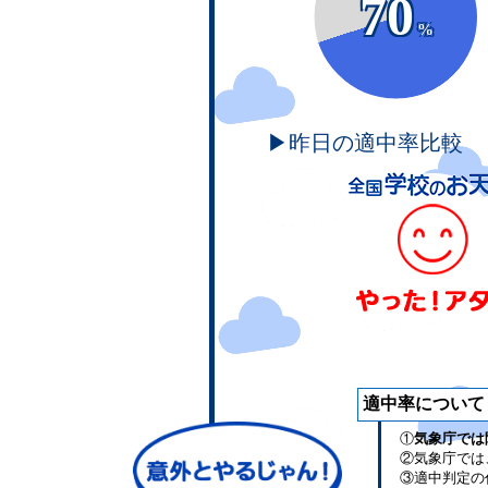
70
%
▶昨日の適中率比較
適中率について
①
気象庁では
②気象庁では
③適中判定の