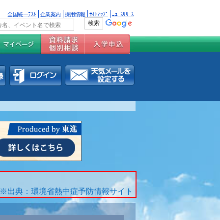
全国統一ﾃｽﾄ
企業案内
採用情報
ｻｲﾄﾏｯﾌﾟ
ﾆｭｰｽﾘﾘｰｽ
※出典：環境省熱中症予防情報サイト