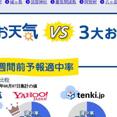
駅
城ヶ島
須賀神社
慶良間諸島
阿智村
八ヶ
比較
26年08月07日集計の値
適中率
適中率