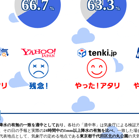
66.7
63.3
%
%
降水の有無の一致を適中としており、
各社の「適中率」は気象庁による検証
、その日の予報と実際の
24時間中の1mm以上降水の有無を比べ、
一致した場
代表地点として、気象庁の定める地点である
東京都千代田区北の丸公園
の天