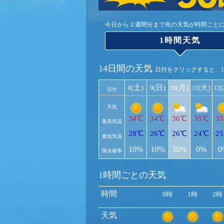
今日から２週間分まで先の天気が時間ごと
1時間天気
14日間の天気
日付をクリックすると、
(土)
(日)
(月)
(火)
8
9
10
11
12
日付
天気
34℃
34℃
36℃
35℃
3
最高気温
28℃
26℃
26℃
24℃
2
最低気温
10%
10%
30%
0%
0
降水確率
1時間ごとの天気
時間
0時
1時
2時
天気