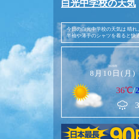
白光中学校の天気
今日の白光中学校の天気は
晴れ
半袖や薄手のシャツを着ると快
2026年
8月10日(月)
36℃
/