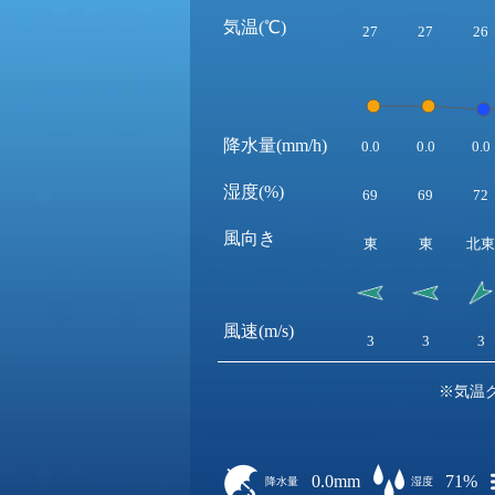
気温(℃)
27
27
26
降水量(mm/h)
0.0
0.0
0.0
湿度(%)
69
69
72
風向き
東
東
北東
風速(m/s)
3
3
3
※気温
0.0mm
71%
降水量
湿度