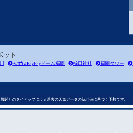
ポット
川
みずほPayPayドーム福岡
櫛田神社
福岡タワー
ート機関とのタイアップによる過去の天気データの統計値に基づく予想です。