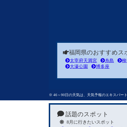
福岡県のおすすめス
太宰府天満宮
糸島
柳
大濠公園
博多座
※ 46～90日の天気は、天気予報のエキスパ
話題のスポット
8月に行きたいスポット