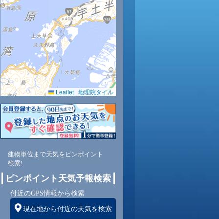
34
35
36
36
35
34
34
32
31
0.0
0.0
0.0
0.0
0.0
0.0
0.0
0.0
0.0
60
57
55
54
57
59
61
63
64
Leaflet
|
地理院タイル
東
東
東
東南
東南
東
東
東
東
1
1
2
2
2
2
2
2
2
建物単位まで天気をピンポイント
検索!
ピンポイント天気予報検索
付近のGPS情報から検索
現在地から付近の天気を検索