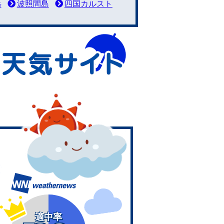
岳
波照間島
四国カルスト
適中率