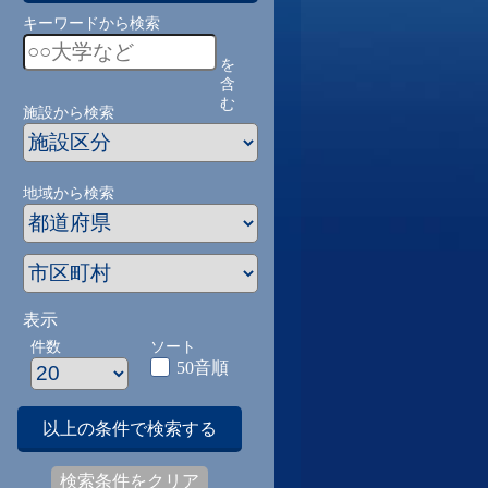
キーワードから検索
を
含
む
施設から検索
地域から検索
表示
件数
ソート
50音順
以上の条件で検索する
検索条件をクリア