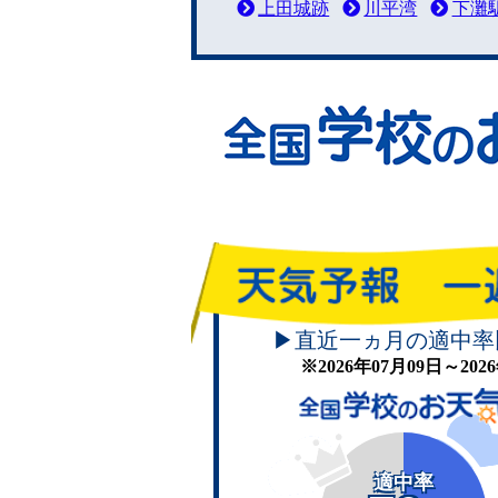
上田城跡
川平湾
下灘
▶直近一ヵ月の適中率
※2026年07月09日～20
適中率