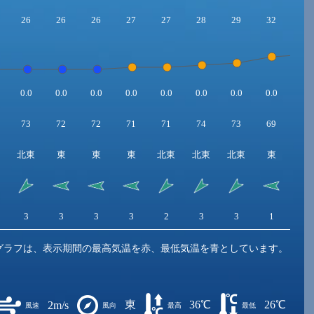
26
26
26
27
27
28
29
32
33
0.0
0.0
0.0
0.0
0.0
0.0
0.0
0.0
0.0
73
72
72
71
71
74
73
69
65
北東
東
東
東
北東
北東
北東
東
東
3
3
3
3
2
3
3
1
1
グラフは、表示期間の最高気温を赤、最低気温を青としています。
東
36℃
26℃
2m/s
風速
風向
最高
最低