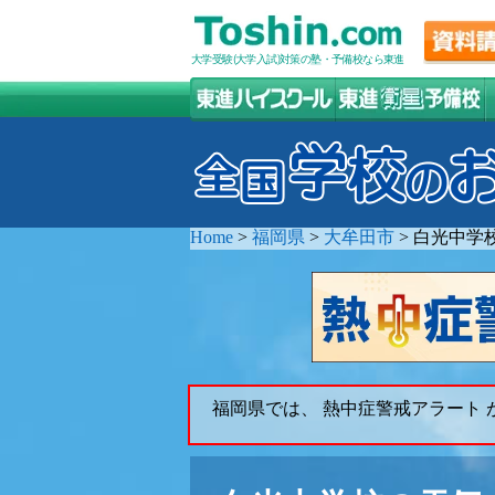
大学受験(大学入試)対策の塾・予備校なら東進
Home
>
福岡県
>
大牟田市
>
白光中学
福岡県では、 熱中症警戒アラート