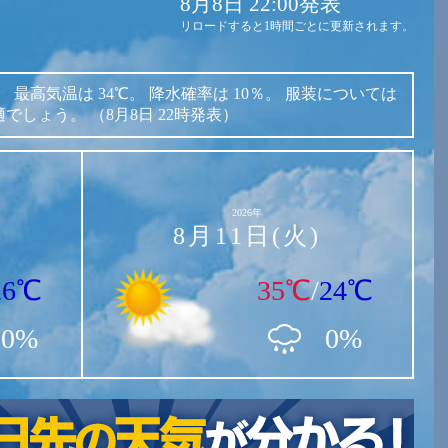
8月8日 22:00発表
リロードすると1時間ごとに更新されます。
。
最高気温は
34℃。
降水確率は
10％。
服装については
適でしょう。
（8月8日 22時発表）
2026年
8月11日(火)
26℃
35℃
/
24℃
30%
0%