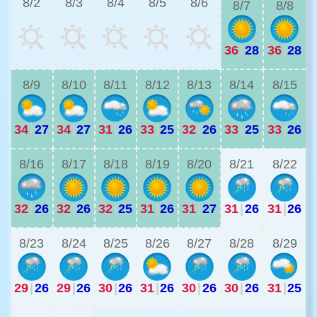
8/2
8/3
8/4
8/5
8/6
8/7
8/8
36
|
28
36
|
28
3
8/9
8/10
8/11
8/12
8/13
8/14
8/15
34
|
27
34
|
27
31
|
26
33
|
25
32
|
26
33
|
25
33
|
26
2
8/16
8/17
8/18
8/19
8/20
8/21
8/22
32
|
26
32
|
26
32
|
25
31
|
26
31
|
27
31
|
26
31
|
26
8/23
8/24
8/25
8/26
8/27
8/28
8/29
29
|
26
29
|
26
30
|
26
31
|
26
30
|
26
30
|
26
31
|
25
2