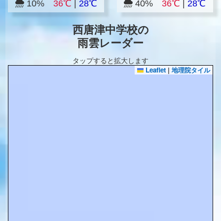
10%
36℃
|
28℃
40%
36℃
|
28℃
西唐津中学校の
雨雲レーダー
タップすると拡大します
Leaflet
|
地理院タイル