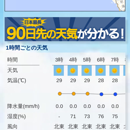
1時間ごとの天気
時間
3時
4時
5時
6時
7時
8
天気
気温(℃)
29
29
29
28
28
2
降水量(mm/h)
0.0
0.0
0.0
0.0
0.0
0
湿度(%)
-
71
73
76
75
7
風向
北東
北東
北東
北東
北東
北