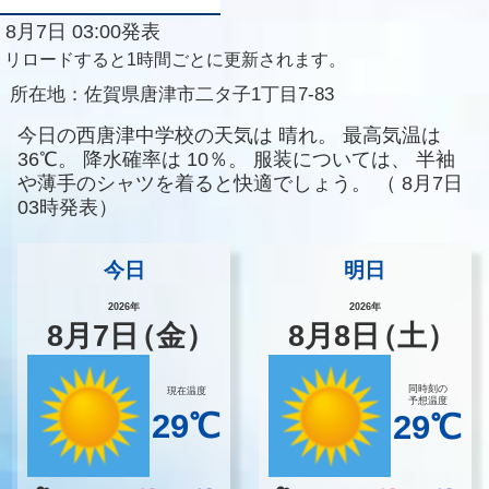
8月7日 03:00発表
リロードすると1時間ごとに更新されます。
所在地：
佐賀県唐津市二タ子1丁目7-83
今日の西唐津中学校の天気は
晴れ。
最高気温は
36℃。
降水確率は
10％。
服装については、
半袖
や薄手のシャツを着ると快適でしょう。
（
8月7日
03時発表）
今日
明日
2026年
2026年
8
月
7
日
（金）
8
月
8
日
（土）
同時刻の
現在温度
予想温度
29℃
29℃