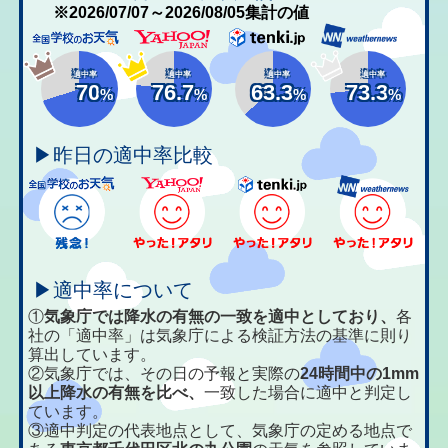
※2026/07/07～2026/08/05集計の値
適中率
適中率
適中率
適中率
70
76.7
63.3
73.3
%
%
%
%
▶昨日の適中率比較
▶適中率について
①
気象庁では降水の有無の一致を適中としており、
各
社の「適中率」は気象庁による検証方法の基準に則り
算出しています。
②気象庁では、その日の予報と実際の
24時間中の1mm
以上降水の有無を比べ、
一致した場合に適中と判定し
ています。
③適中判定の代表地点として、気象庁の定める地点で