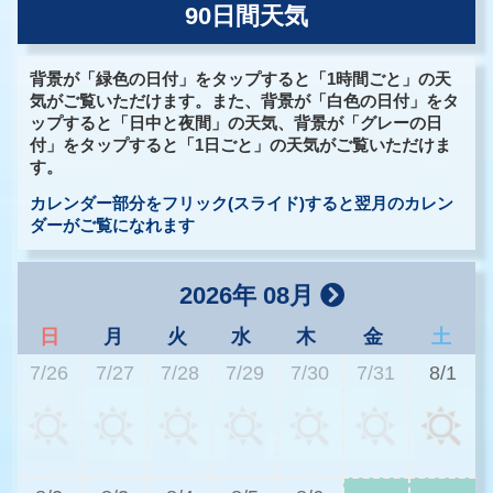
90日間天気
背景が「緑色の日付」をタップすると「1時間ごと」の天
気がご覧いただけます。また、背景が「白色の日付」をタ
ップすると「日中と夜間」の天気、背景が「グレーの日
付」をタップすると「1日ごと」の天気がご覧いただけま
す。
カレンダー部分をフリック(スライド)すると翌月のカレン
ダーがご覧になれます
2026年 08月
日
月
火
水
木
金
土
7/26
7/27
7/28
7/29
7/30
7/31
8/1
3