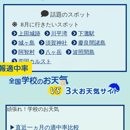
話題のスポット
8月に行きたいスポット
上田城跡
川平湾
下灘駅
城ヶ島
須賀神社
慶良間諸島
阿智村
八ヶ岳
波照間島
四国カルスト
頑張れ！学校のお天気
▶直近一ヵ月の適中率比較