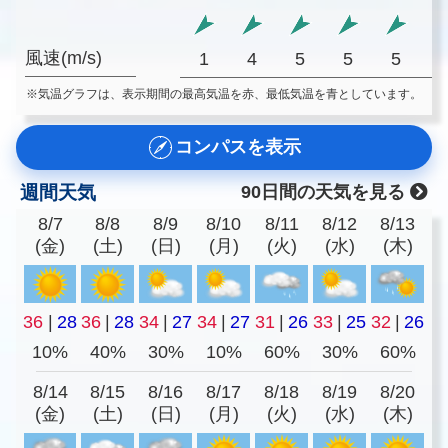
風速(m/s)
1
4
5
5
5
※気温グラフは、表示期間の最高気温を赤、最低気温を青としています。
コンパスを表示
週間天気
90日間の天気を見る
8/7
8/8
8/9
8/10
8/11
8/12
8/13
(金)
(土)
(日)
(月)
(火)
(水)
(木)
36
|
28
36
|
28
34
|
27
34
|
27
31
|
26
33
|
25
32
|
26
10%
40%
30%
10%
60%
30%
60%
8/14
8/15
8/16
8/17
8/18
8/19
8/20
(金)
(土)
(日)
(月)
(火)
(水)
(木)