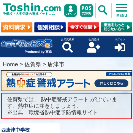
予備校・大学受験の東進ドットコム
MENU
お天気検索
会員登録
ログイン
Produced by 東進
Home
>
佐賀県
>
唐津市
佐賀県では、 熱中症警戒アラート が出ていま
す。熱中症に注意しましょう。
※出典：環境省熱中症予防情報サイト
西唐津中学校