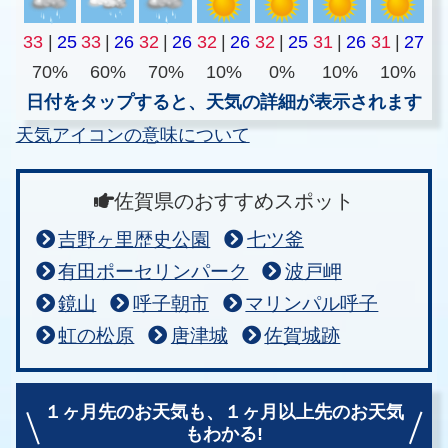
33
|
25
33
|
26
32
|
26
32
|
26
32
|
25
31
|
26
31
|
27
70%
60%
70%
10%
0%
10%
10%
日付をタップすると、天気の詳細が表示されます
天気アイコンの意味について
佐賀県のおすすめスポット
吉野ヶ里歴史公園
七ツ釜
有田ポーセリンパーク
波戸岬
鏡山
呼子朝市
マリンパル呼子
虹の松原
唐津城
佐賀城跡
１ヶ月先のお天気も、
１ヶ月以上先のお天気
もわかる!