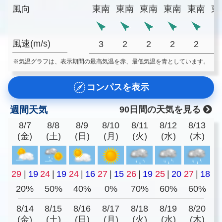
風向
東南
東南
東南
東南
東南
東
風速(m/s)
3
2
2
2
2
※気温グラフは、表示期間の最高気温を赤、最低気温を青としています。
コンパスを表示
週間天気
90日間の天気を見る
8/7
8/8
8/9
8/10
8/11
8/12
8/13
(金)
(土)
(日)
(月)
(火)
(水)
(木)
29
|
19
24
|
19
24
|
16
27
|
15
26
|
19
25
|
20
27
|
18
20%
50%
40%
0%
70%
60%
60%
8/14
8/15
8/16
8/17
8/18
8/19
8/20
(金)
(土)
(日)
(月)
(火)
(水)
(木)