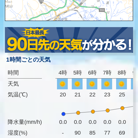
1時間ごとの天気
時間
4時
5時
6時
7時
8時
9
天気
気温(℃)
20
21
22
23
25
2
降水量(mm/h)
0.0
0.0
0.0
0.0
0.0
0
湿度(%)
-
90
85
77
69
6