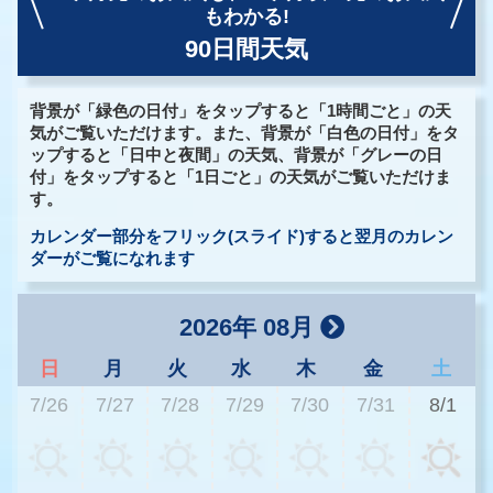
もわかる!
90日間天気
背景が「緑色の日付」をタップすると「1時間ごと」の天
気がご覧いただけます。また、背景が「白色の日付」をタ
ップすると「日中と夜間」の天気、背景が「グレーの日
付」をタップすると「1日ごと」の天気がご覧いただけま
す。
カレンダー部分をフリック(スライド)すると翌月のカレン
ダーがご覧になれます
2026年 08月
日
月
火
水
木
金
土
7/26
7/27
7/28
7/29
7/30
7/31
8/1
2