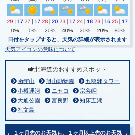
29
|
17
27
|
17
28
|
20
23
|
17
24
|
18
23
|
16
25
|
17
0%
0%
20%
40%
20%
20%
80%
日付をタップすると、天気の詳細が表示されます
天気アイコンの意味について
北海道のおすすめスポット
函館山
旭山動物園
五稜郭タワー
小樽運河
ニセコ
宗谷岬
大通公園
富良野
知床五湖
礼文島
１ヶ月先のお天気も、
１ヶ月以上先のお天気