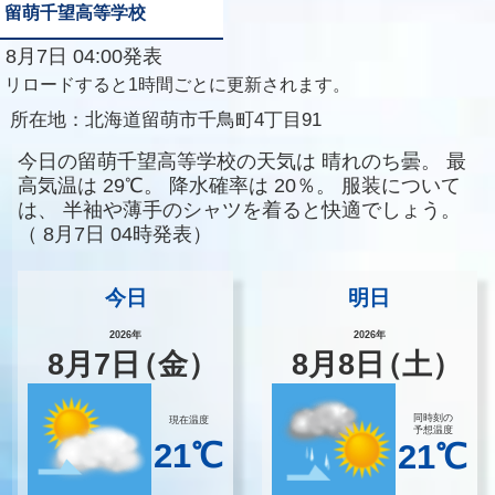
留萌千望高等学校
8月7日 04:00発表
リロードすると1時間ごとに更新されます。
所在地：
北海道留萌市千鳥町4丁目91
今日の留萌千望高等学校の天気は
晴れのち曇。
最
高気温は
29℃。
降水確率は
20％。
服装について
は、
半袖や薄手のシャツを着ると快適でしょう。
（
8月7日 04時発表）
今日
明日
2026年
2026年
8
月
7
日
（金）
8
月
8
日
（土）
同時刻の
現在温度
予想温度
21℃
21℃