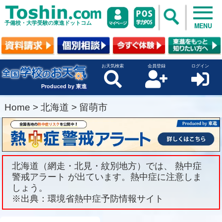
予備校・大学受験の東進ドットコム
MENU
お天気検索
会員登録
ログイン
Produced by 東進
Home
>
北海道
>
留萌市
北海道（網走・北見・紋別地方）では、 熱中症
警戒アラート が出ています。熱中症に注意しま
しょう。
※出典：環境省熱中症予防情報サイト