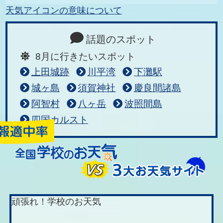
天気アイコンの意味について
話題のスポット
8月に行きたいスポット
上田城跡
川平湾
下灘駅
城ヶ島
須賀神社
慶良間諸島
阿智村
八ヶ岳
波照間島
四国カルスト
頑張れ！学校のお天気