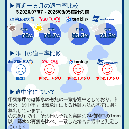
▶直近一ヵ月の適中率比較
※2026/07/07～2026/08/05集計の値
適中率
適中率
適中率
適中率
70
76.7
63.3
73.3
%
%
%
%
▶昨日の適中率比較
▶適中率について
①
気象庁では降水の有無の一致を適中としており、
各
社の「適中率」は気象庁による検証方法の基準に則り
算出しています。
②気象庁では、その日の予報と実際の
24時間中の1mm
以上降水の有無を比べ、
一致した場合に適中と判定し
ています。