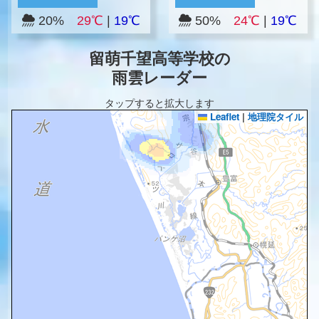
20%
29℃
|
19℃
50%
24℃
|
19℃
留萌千望高等学校の
雨雲レーダー
タップすると拡大します
Leaflet
|
地理院タイル