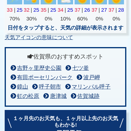
33
|
25
32
|
25
35
|
25
34
|
25
37
|
26
37
|
27
37
|
28
70%
30%
0%
10%
60%
0%
0%
日付をタップすると、天気の詳細が表示されます
天気アイコンの意味について
佐賀県のおすすめスポット
吉野ヶ里歴史公園
七ツ釜
有田ポーセリンパーク
波戸岬
鏡山
呼子朝市
マリンパル呼子
虹の松原
唐津城
佐賀城跡
１ヶ月先のお天気も、
１ヶ月以上先のお天気
もわかる!