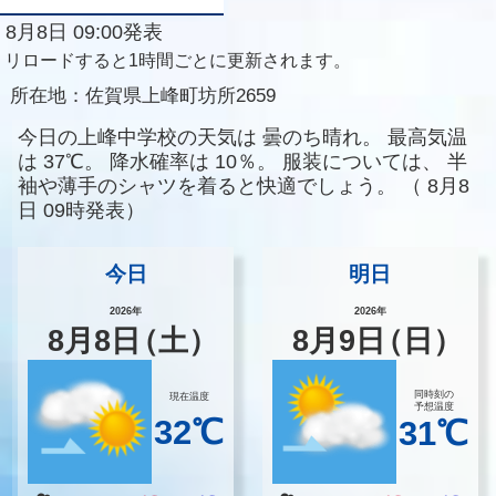
8月8日 09:00発表
リロードすると1時間ごとに更新されます。
所在地：
佐賀県上峰町坊所2659
今日の上峰中学校の天気は
曇のち晴れ。
最高気温
は
37℃。
降水確率は
10％。
服装については、
半
袖や薄手のシャツを着ると快適でしょう。
（
8月8
日 09時発表）
今日
明日
2026年
2026年
8
月
8
日
（土）
8
月
9
日
（日）
同時刻の
現在温度
予想温度
32℃
31℃