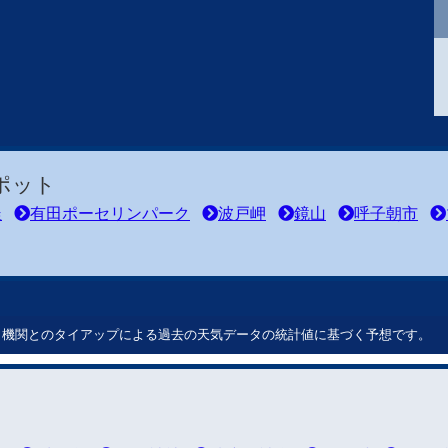
ポット
釜
有田ポーセリンパーク
波戸岬
鏡山
呼子朝市
ート機関とのタイアップによる過去の天気データの統計値に基づく予想です。