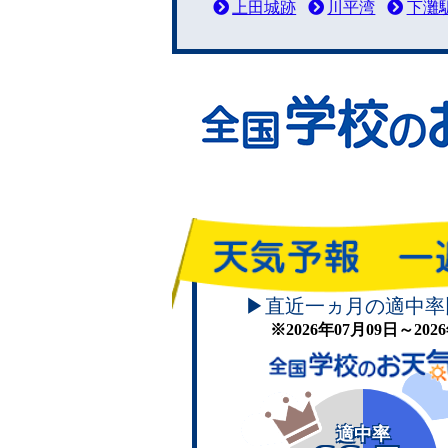
上田城跡
川平湾
下灘
▶直近一ヵ月の適中率
※2026年07月09日～20
適中率