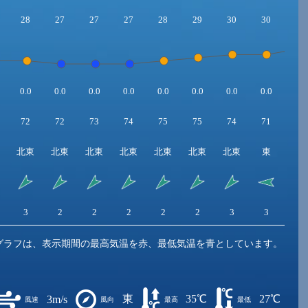
28
27
27
27
28
29
30
30
32
0.0
0.0
0.0
0.0
0.0
0.0
0.0
0.0
0.0
72
72
73
74
75
75
74
71
68
北東
北東
北東
北東
北東
北東
北東
東
東
3
2
2
2
2
2
3
3
3
グラフは、表示期間の最高気温を赤、最低気温を青としています。
東
35℃
27℃
3m/s
風速
風向
最高
最低