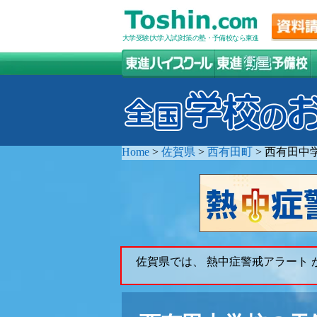
大学受験(大学入試)対策の塾・予備校なら東進
Home
>
佐賀県
>
西有田町
>
西有田中
佐賀県では、 熱中症警戒アラート