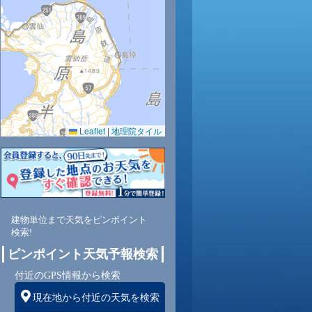
33
34
35
35
35
35
34
33
32
0.0
0.0
0.0
0.0
0.0
0.0
0.0
0.0
0.0
64
60
57
57
58
59
60
62
64
Leaflet
|
地理院タイル
東
東
東
東南
東南
東南
東南
東南
東
2
2
2
2
3
2
2
2
2
建物単位まで天気をピンポイント
検索!
ピンポイント天気予報検索
付近のGPS情報から検索
現在地から付近の天気を検索