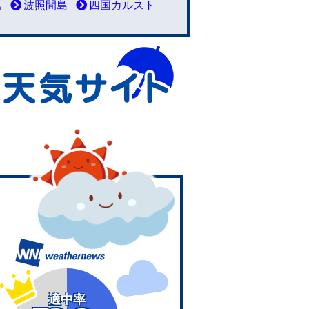
岳
波照間島
四国カルスト
適中率