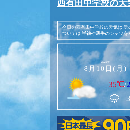
西有田中学校の天
今日の西有田中学校の天気は
曇
ついては
半袖や薄手のシャツを
2026年
8月10日(月)
35℃
/