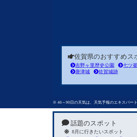
佐賀県のおすすめス
吉野ヶ里歴史公園
七ツ
唐津城
佐賀城跡
※ 46～90日の天気は、天気予報のエキスパ
話題のスポット
8月に行きたいスポット