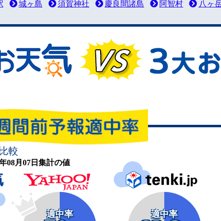
駅
城ヶ島
須賀神社
慶良間諸島
阿智村
八ヶ
比較
26年08月07日集計の値
適中率
適中率