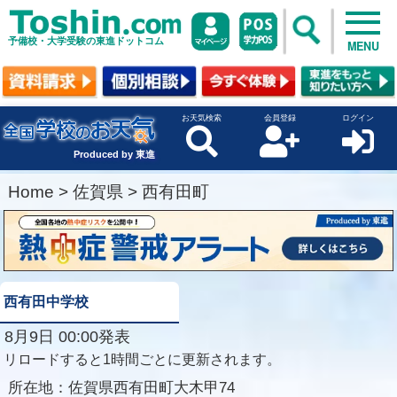
予備校・大学受験の東進ドットコム
MENU
お天気検索
会員登録
ログイン
Produced by 東進
Home
>
佐賀県
>
西有田町
西有田中学校
8月9日 00:00発表
リロードすると1時間ごとに更新されます。
所在地：
佐賀県西有田町大木甲74