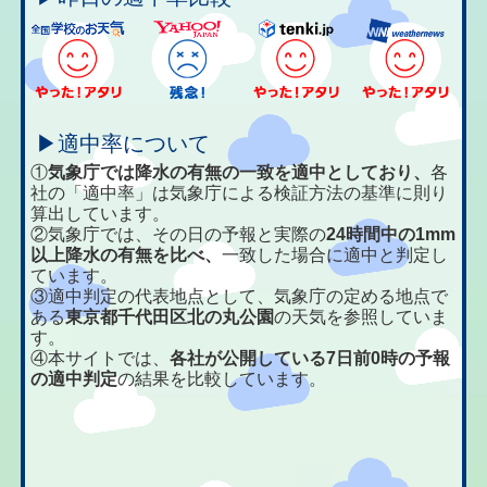
▶適中率について
①
気象庁では降水の有無の一致を適中としており、
各
社の「適中率」は気象庁による検証方法の基準に則り
算出しています。
②気象庁では、その日の予報と実際の
24時間中の1mm
以上降水の有無を比べ、
一致した場合に適中と判定し
ています。
③適中判定の代表地点として、気象庁の定める地点で
ある
東京都千代田区北の丸公園
の天気を参照していま
す。
④本サイトでは、
各社が公開している7日前0時の予報
の適中判定
の結果を比較しています。