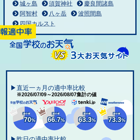
城ヶ島
須賀神社
慶良間諸島
阿智村
八ヶ岳
波照間島
四国カルスト
▶直近一ヵ月の適中率比較
※2026/07/09～2026/08/07集計の値
適中率
適中率
適中率
適中率
70
66.7
63.3
73.3
%
%
%
%
▶昨日の適中率比較