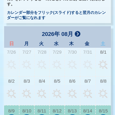
す。
カレンダー部分をフリック(スライド)すると翌月のカレン
ダーがご覧になれます
2026年 08月
日
月
火
水
木
金
土
7/26
7/27
7/28
7/29
7/30
7/31
8/1
3
8/2
8/3
8/4
8/5
8/6
8/7
8/8
3
8/9
8/10
8/11
8/12
8/13
8/14
8/15