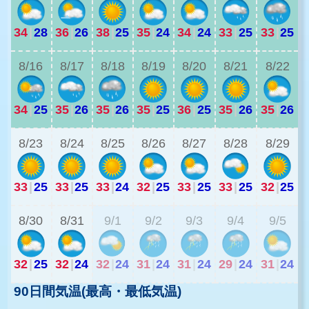
34
|
28
36
|
26
38
|
25
35
|
24
34
|
24
33
|
25
33
|
25
3
8/16
8/17
8/18
8/19
8/20
8/21
8/22
34
|
25
35
|
26
35
|
26
35
|
25
36
|
25
35
|
26
35
|
26
2
8/23
8/24
8/25
8/26
8/27
8/28
8/29
33
|
25
33
|
25
33
|
24
32
|
25
33
|
25
33
|
25
32
|
25
2
8/30
8/31
9/1
9/2
9/3
9/4
9/5
32
|
25
32
|
24
32
|
24
31
|
24
31
|
24
29
|
24
31
|
24
90日間気温(最高・最低気温)