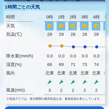
1時間ごとの天気
時間
0時
1時
2時
3時
4時
5
天気
気温(℃)
29
29
28
28
28
2
降水量(mm/h)
0.0
0.0
0.0
0.0
0.0
0
湿度(%)
68
69
71
73
74
7
風向
北東
北東
北東
北東
北東
北
風速(m/s)
3
2
2
2
2
※気温グラフは、表示期間の最高気温を赤、最低気温を青としています。