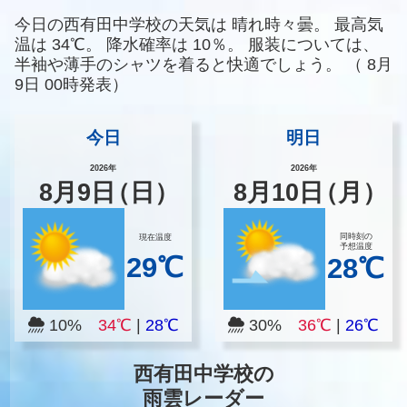
今日の西有田中学校の天気は
晴れ時々曇。
最高気
温は
34℃。
降水確率は
10％。
服装については、
半袖や薄手のシャツを着ると快適でしょう。
（
8月
9日 00時発表）
今日
明日
2026年
2026年
8
月
9
日
（日）
8
月
10
日
（月）
同時刻の
現在温度
予想温度
29℃
28℃
10%
34℃
|
28℃
30%
36℃
|
26℃
西有田中学校の
雨雲レーダー