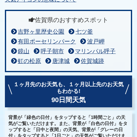
佐賀県のおすすめスポット
吉野ヶ里歴史公園
七ツ釜
有田ポーセリンパーク
波戸岬
鏡山
呼子朝市
マリンパル呼子
虹の松原
唐津城
佐賀城跡
１ヶ月先のお天気も、
１ヶ月以上先のお天気
もわかる!
90日間天気
背景が「緑色の日付」をタップすると「1時間ごと」の天
気がご覧いただけます。また、背景が「白色の日付」をタ
ップすると「日中と夜間」の天気、背景が「グレーの日
付」をタップすると「1日ごと」の天気がご覧いただけま