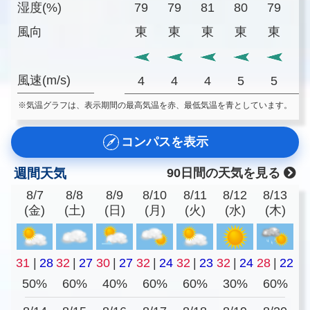
湿度(%)
79
79
81
80
79
7
風向
東
東
東
東
東
風速(m/s)
4
4
4
5
5
※気温グラフは、表示期間の最高気温を赤、最低気温を青としています。
コンパスを表示
週間天気
90日間の天気を見る
8/7
8/8
8/9
8/10
8/11
8/12
8/13
(金)
(土)
(日)
(月)
(火)
(水)
(木)
31
|
28
32
|
27
30
|
27
32
|
24
32
|
23
32
|
24
28
|
22
50%
60%
40%
60%
60%
30%
60%