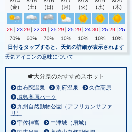
8/14
8/15
8/16
8/17
8/18
8/19
8/20
(金)
(土)
(日)
(月)
(火)
(水)
(木)
28
|
23
29
|
22
31
|
25
29
|
25
29
|
24
30
|
25
29
|
25
70%
60%
70%
10%
10%
10%
10%
日付をタップすると、天気の詳細が表示されます
天気アイコンの意味について
大分県のおすすめスポット
由布院温泉
別府温泉
久住高原
城島高原パーク
九州自然動物公園（アフリカンサファ
リ）
宇佐神宮
中津城（扇城）