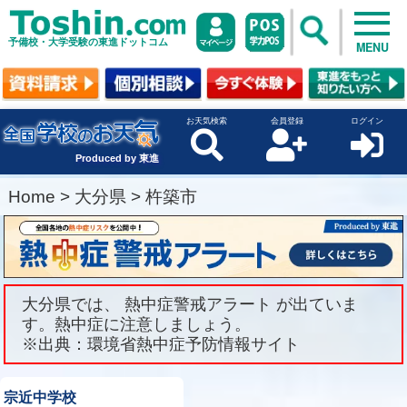
予備校・大学受験の東進ドットコム
MENU
お天気検索
会員登録
ログイン
Produced by 東進
Home
>
大分県
>
杵築市
大分県では、 熱中症警戒アラート が出ていま
す。熱中症に注意しましょう。
※出典：環境省熱中症予防情報サイト
宗近中学校