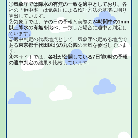
①
気象庁では降水の有無の一致を適中としており、
各
社の「適中率」は気象庁による検証方法の基準に則り
算出しています。
②気象庁では、その日の予報と実際の
24時間中の1mm
以上降水の有無を比べ、
一致した場合に適中と判定し
ています。
③適中判定の代表地点として、気象庁の定める地点で
ある
東京都千代田区北の丸公園
の天気を参照していま
す。
④本サイトでは、
各社が公開している7日前0時の予報
の適中判定
の結果を比較しています。