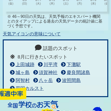
※ 46～90日の天気は、天気予報のエキスパート機関
とのタイアップによる過去の天気データの統計値に基
づく予想です。
天気アイコンの意味について
話題のスポット
8月に行きたいスポット
上田城跡
川平湾
下灘駅
城ヶ島
須賀神社
慶良間諸島
阿智村
八ヶ岳
波照間島
四国カルスト