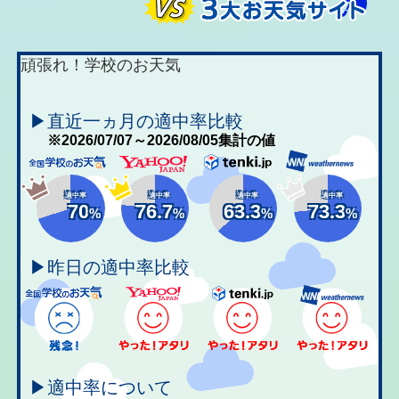
頑張れ！学校のお天気
▶直近一ヵ月の適中率比較
※2026/07/07～2026/08/05集計の値
適中率
適中率
適中率
適中率
70
76.7
63.3
73.3
%
%
%
%
▶昨日の適中率比較
▶適中率について