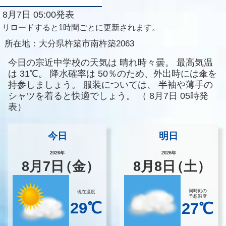
8月7日 05:00発表
リロードすると1時間ごとに更新されます。
所在地：
大分県杵築市南杵築2063
今日の宗近中学校の天気は
晴れ時々曇。
最高気温
は
31℃。
降水確率は
50％のため、外出時には傘を
持参しましょう。
服装については、
半袖や薄手の
シャツを着ると快適でしょう。
（
8月7日 05時発
表）
今日
明日
2026年
2026年
8
月
7
日
（金）
8
月
8
日
（土）
同時刻の
現在温度
予想温度
29℃
27℃