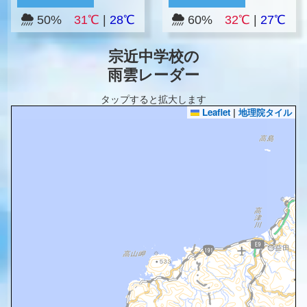
50%
31℃
|
28℃
60%
32℃
|
27℃
宗近中学校の
雨雲レーダー
タップすると拡大します
Leaflet
|
地理院タイル