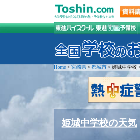
大学受験(大学入試)対策の塾・予備校なら東進
Home
>
宮崎県
>
都城市
>
姫城中学校
姫城中学校の天気