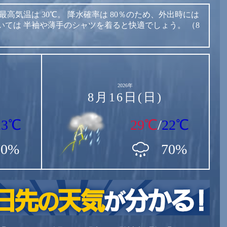
最高気温は
30℃。
降水確率は
80％のため、外出時には
いては
半袖や薄手のシャツを着ると快適でしょう。
（8
2026年
8月16日(日)
23℃
29℃
/
22℃
70%
70%