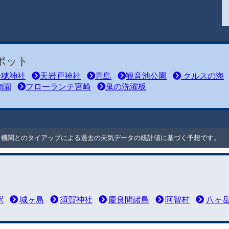
ポット
穂神社
天岩戸神社
青島
観音池公園
クルスの海
物園
フローランテ宮崎
鬼の洗濯板
ート機関とのタイアップによる過去の天気データの統計値に基づく予想です。
駅
城ヶ島
須賀神社
慶良間諸島
阿智村
八ヶ