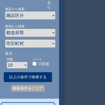
含
む
施設から検索
地域から検索
表示
件数
ソート
50音順
以上の条件で検索する
検索条件をクリア