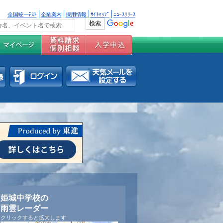
全国統一ﾃｽﾄ
企業案内
採用情報
ｻｲﾄﾏｯﾌﾟ
ﾆｭｰｽﾘﾘｰｽ
姫城中学校の
雨雲レーダー
クリックすると拡大します