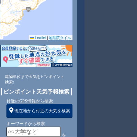
Leaflet
|
地理院タイル
4
78
73
69
85
74
69
70
72
東
北東
北東
東
東
東
東南
東南
南
建物単位まで天気をピンポイント
検索!
ピンポイント天気予報検索
1
1
1
1
1
1
1
1
付近のGPS情報から検索
現在地から付近の天気を検索
キーワードから検索
を