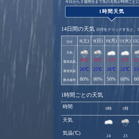
今日から２週間分まで先の天気が時間ごと
1時間天気
14日間の天気
日付をクリックすると、
(土)
(日)
(月)
(火)
8
9
10
11
12
日付
天気
30℃
30℃
31℃
32℃
3
最高気温
26℃
25℃
26℃
22℃
2
最低気温
80%
80%
50%
60%
6
降水確率
1時間ごとの天気
時間
0時
1時
天気
気温(℃)
24
23