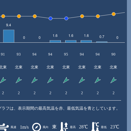
91
93
94
94
95
94
94
90
8
北東
北東
北東
北東
北東
北東
北東
北東
北
2
2
2
2
2
2
2
2
2
グラフは、表示期間の最高気温を赤、最低気温を青としています。
東
28℃
23℃
1m/s
風速
風向
最高
最低