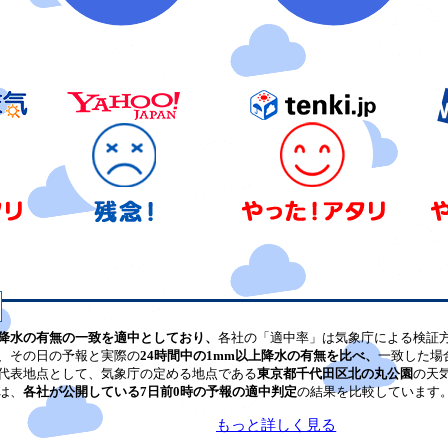
降水の有無の一致を適中としており、
各社の「適中率」は気象庁による検証
、その日の予報と実際の
24時間中の1mm以上降水の有無を比べ、
一致した場
代表地点として、気象庁の定める地点である
東京都千代田区北の丸公園
の天
は、
各社が公開している7日前0時の予報の適中判定
の結果を比較しています
もっと詳しく見る