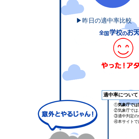
▶昨日の適中率比較
適中率について
①
気象庁では
②気象庁では
③適中判定の
④本サイトで