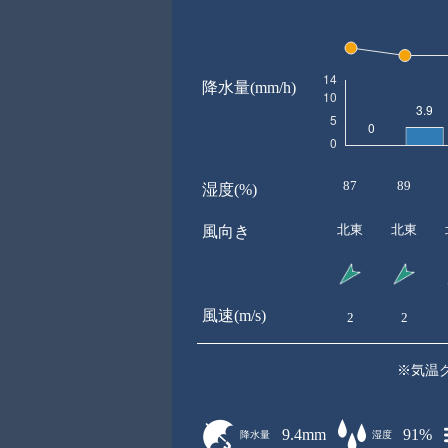
降水量(mm/h)
87
89
湿度(%)
北東
北東
風向き
風速(m/s)
2
2
※気温
9.4mm
91%
降水量
湿度