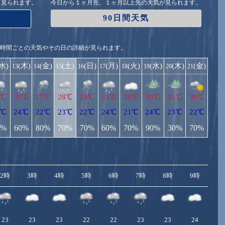
に見られます。
今日から１ヶ月先、１ヶ月以上先の天気が見られます。
90日間天気
1時間ごとの天気やその日の詳細が見られます。
(水)
(木)
(金)
(土)
(日)
(月)
(火)
(水)
(木)
(金)
13
14
15
16
17
18
19
20
21
2℃
32℃
27℃
28℃
29℃
31℃
28℃
30℃
31℃
30℃
3℃
24℃
22℃
23℃
22℃
24℃
21℃
24℃
23℃
22℃
0%
60%
80%
70%
70%
60%
70%
90%
30%
70%
2時
3時
4時
5時
6時
7時
8時
9時
10
23
23
23
22
22
23
23
24
2