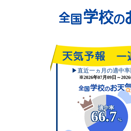
▶直近一ヵ月の適中率
※2026年07月09日～20
適中率
66.7
%