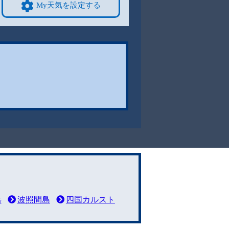
My天気を設定する
岳
波照間島
四国カルスト