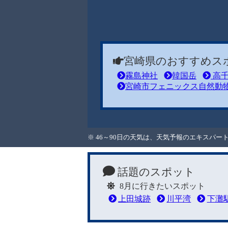
宮崎県のおすすめス
霧島神社
韓国岳
高千
宮崎市フェニックス自然動
※ 46～90日の天気は、天気予報のエキスパ
話題のスポット
8月に行きたいスポット
上田城跡
川平湾
下灘