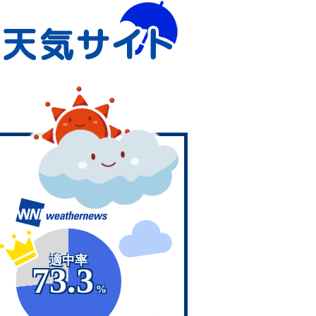
適中率
73.3
%