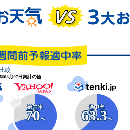
比較
26年08月07日集計の値
適中率
適中率
70
63.3
%
%