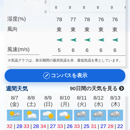
湿度(%)
78
77
78
76
76
8
風向
東
東
東
東
東
風速(m/s)
5
6
6
6
6
※気温グラフは、表示期間の最高気温を赤、最低気温を青としています。
コンパスを表示
週間天気
90日間の天気を見る
8/7
8/8
8/9
8/10
8/11
8/12
8/13
(金)
(土)
(日)
(月)
(火)
(水)
(木)
32
|
28
33
|
28
34
|
27
33
|
26
33
|
25
31
|
27
28
|
22