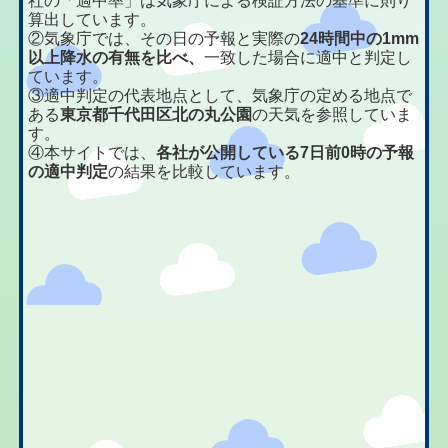
社の「適中率」は気象庁による検証方法の基準に則り
算出しています。
②気象庁では、その日の予報と実際の
24時間中の1mm
以上降水の有無を比べ、
一致した場合に適中と判定し
ています。
③適中判定の代表地点として、気象庁の定める地点で
ある
東京都千代田区北の丸公園
の天気を参照していま
す。
④本サイトでは、
各社が公開している7日前0時の予報
の適中判定
の結果を比較しています。