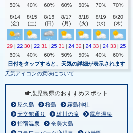
50%
40%
60%
60%
60%
70%
70%
8/14
8/15
8/16
8/17
8/18
8/19
8/20
(金)
(土)
(日)
(月)
(火)
(水)
(木)
29
|
22
30
|
22
31
|
25
31
|
24
32
|
24
33
|
24
33
|
25
60%
40%
60%
50%
50%
40%
60%
日付をタップすると、天気の詳細が表示されます
天気アイコンの意味について
鹿児島県のおすすめスポット
屋久島
桜島
霧島神社
天文館通り
雄川の滝
霧島温泉
指宿温泉
奄美大島