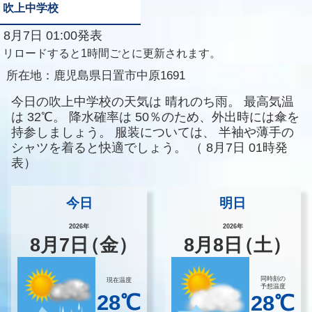
吹上中学校
8月7日 01:00発表
リロードすると1時間ごとに更新されます。
所在地：
鹿児島県日置市中原1691
今日の吹上中学校の天気は
晴れのち雨。
最高気温
は
32℃。
降水確率は
50％のため、外出時には傘を
持参しましょう。
服装については、
半袖や薄手の
シャツを着ると快適でしょう。
（
8月7日 01時発
表）
今日
明日
2026年
2026年
8
月
7
日
（金）
8
月
8
日
（土）
同時刻の
現在温度
予想温度
28℃
28℃