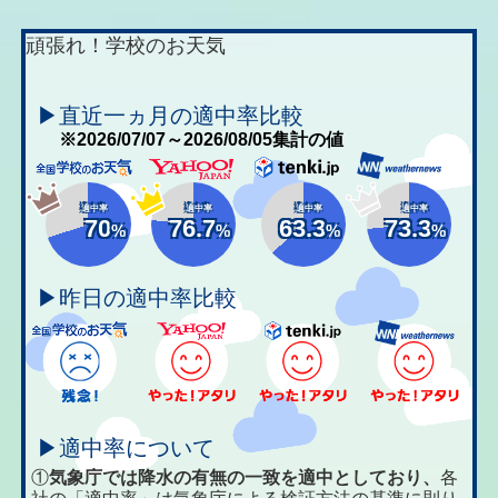
頑張れ！学校のお天気
▶直近一ヵ月の適中率比較
※2026/07/07～2026/08/05集計の値
適中率
適中率
適中率
適中率
70
76.7
63.3
73.3
%
%
%
%
▶昨日の適中率比較
▶適中率について
①
気象庁では降水の有無の一致を適中としており、
各