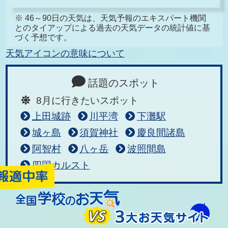
※ 46～90日の天気は、天気予報のエキスパート機関
とのタイアップによる過去の天気データの統計値に基
づく予想です。
天気アイコンの意味について
話題のスポット
8月に行きたいスポット
上田城跡
川平湾
下灘駅
城ヶ島
須賀神社
慶良間諸島
阿智村
八ヶ岳
波照間島
四国カルスト