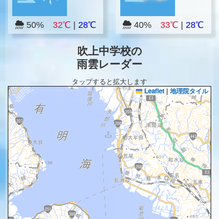
50%
32℃
|
28℃
40%
33℃
|
28℃
吹上中学校の
雨雲レーダー
タップすると拡大します
Leaflet
|
地理院タイル