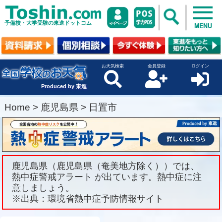
予備校・大学受験の東進ドットコム
MENU
お天気検索
会員登録
ログイン
Produced by 東進
Home
>
鹿児島県
>
日置市
鹿児島県（鹿児島県（奄美地方除く））では、
熱中症警戒アラート が出ています。熱中症に注
意しましょう。
※出典：環境省熱中症予防情報サイト