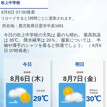
吹上中学校
8月6日 07:00発表
リロードすると1時間ごとに更新されます。
所在地：
鹿児島県日置市中原1691
今日の吹上中学校の天気は
曇のち晴れ。
最高気温
は
35℃。
降水確率は
20％。
服装については、
半
袖や薄手のシャツを着ると快適でしょう。
（
8月6
日 07時発表）
今日
明日
2026年
2026年
8
月
6
日
（木）
8
月
7
日
（金）
同時刻の
現在温度
予想温度
29℃
30℃