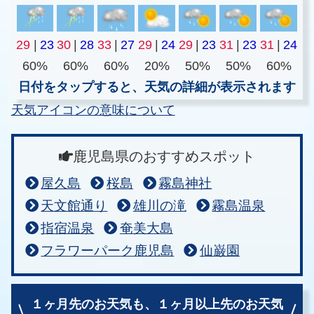
29
|
23
30
|
28
33
|
27
29
|
24
29
|
23
31
|
23
31
|
24
60%
60%
60%
20%
50%
50%
60%
日付をタップすると、天気の詳細が表示されます
天気アイコンの意味について
鹿児島県のおすすめスポット
屋久島
桜島
霧島神社
天文館通り
雄川の滝
霧島温泉
指宿温泉
奄美大島
フラワーパーク鹿児島
仙巌園
１ヶ月先のお天気も、
１ヶ月以上先のお天気