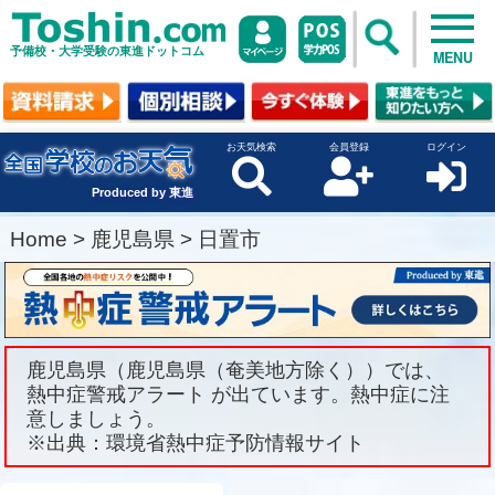
予備校・大学受験の東進ドットコム
MENU
お天気検索
会員登録
ログイン
Produced by 東進
Home
>
鹿児島県
>
日置市
鹿児島県（鹿児島県（奄美地方除く））では、
熱中症警戒アラート が出ています。熱中症に注
意しましょう。
※出典：環境省熱中症予防情報サイト