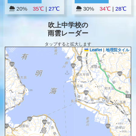
20%
35℃
|
27℃
30%
34℃
|
28℃
吹上中学校の
雨雲レーダー
タップすると拡大します
Leaflet
|
地理院タイル