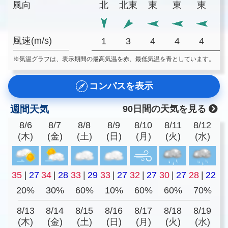
風向
北
北東
東
東
東
風速(m/s)
1
3
4
4
4
※気温グラフは、表示期間の最高気温を赤、最低気温を青としています。
コンパスを表示
週間天気
90日間の天気を見る
8/6
8/7
8/8
8/9
8/10
8/11
8/12
(木)
(金)
(土)
(日)
(月)
(火)
(水)
35
|
27
34
|
28
33
|
29
33
|
27
32
|
27
30
|
27
28
|
22
20%
30%
60%
10%
60%
60%
70%
8/13
8/14
8/15
8/16
8/17
8/18
8/19
(木)
(金)
(土)
(日)
(月)
(火)
(水)