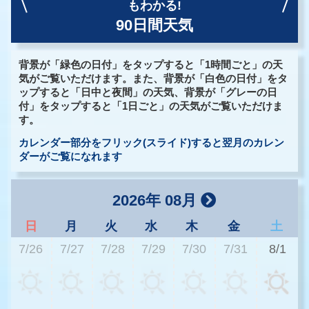
もわかる!
90日間天気
背景が「緑色の日付」をタップすると「1時間ごと」の天
気がご覧いただけます。また、背景が「白色の日付」をタ
ップすると「日中と夜間」の天気、背景が「グレーの日
付」をタップすると「1日ごと」の天気がご覧いただけま
す。
カレンダー部分をフリック(スライド)すると翌月のカレン
ダーがご覧になれます
2026年 08月
日
月
火
水
木
金
土
7/26
7/27
7/28
7/29
7/30
7/31
8/1
3