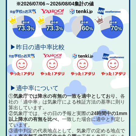
※2026/07/06～2026/08/04集計の値
適中率
適中率
適中率
適中率
73.3
73.3
60
70
%
%
%
%
▶昨日の適中率比較
▶適中率について
①
気象庁では降水の有無の一致を適中としており、
各
社の「適中率」は気象庁による検証方法の基準に則り
算出しています。
②気象庁では、その日の予報と実際の
24時間中の1mm
以上降水の有無を比べ、
一致した場合に適中と判定し
ています。
③適中判定の代表地点として、気象庁の定める地点で