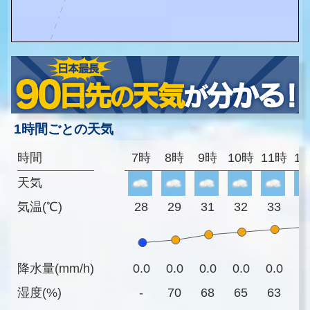
1時間ごとの天気
時間
7時
8時
9時
10時
11時
1
天気
気温(℃)
28
29
31
32
33
3
降水量(mm/h)
0.0
0.0
0.0
0.0
0.0
0
湿度(%)
-
70
68
65
63
5