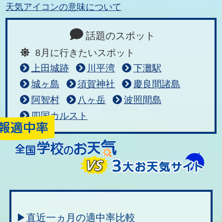
天気アイコンの意味について
話題のスポット
8月に行きたいスポット
上田城跡
川平湾
下灘駅
城ヶ島
須賀神社
慶良間諸島
阿智村
八ヶ岳
波照間島
四国カルスト
▶直近一ヵ月の適中率比較