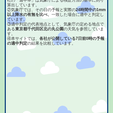
社の「適中率」は気象庁による検証方法の基準に則り
算出しています。
②気象庁では、その日の予報と実際の
24時間中の1mm
以上降水の有無を比べ、
一致した場合に適中と判定し
ています。
③適中判定の代表地点として、気象庁の定める地点で
ある
東京都千代田区北の丸公園
の天気を参照していま
す。
④本サイトでは、
各社が公開している7日前0時の予報
の適中判定
の結果を比較しています。