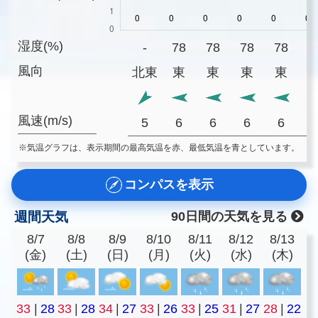
湿度(%)
-
78
78
78
78
7
風向
北東
東
東
東
東
風速(m/s)
5
6
6
6
6
※気温グラフは、表示期間の最高気温を赤、最低気温を青としています。
コンパスを表示
週間天気
90日間の天気を見る
8/7
8/8
8/9
8/10
8/11
8/12
8/13
(金)
(土)
(日)
(月)
(火)
(水)
(木)
33
|
28
33
|
28
34
|
27
33
|
26
33
|
25
31
|
27
28
|
22