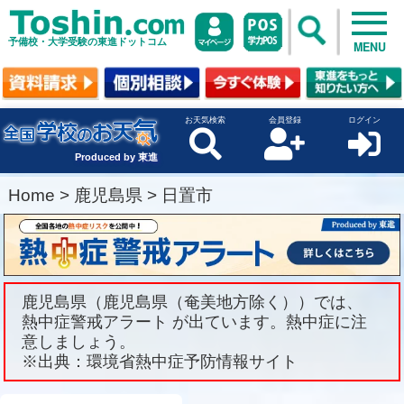
予備校・大学受験の東進ドットコム
MENU
お天気検索
会員登録
ログイン
Produced by 東進
Home
>
鹿児島県
>
日置市
鹿児島県（鹿児島県（奄美地方除く））では、
熱中症警戒アラート が出ています。熱中症に注
意しましょう。
※出典：環境省熱中症予防情報サイト