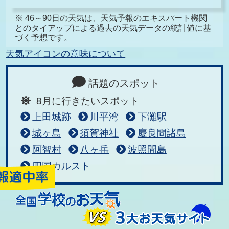
※ 46～90日の天気は、天気予報のエキスパート機関
とのタイアップによる過去の天気データの統計値に基
づく予想です。
天気アイコンの意味について
話題のスポット
8月に行きたいスポット
上田城跡
川平湾
下灘駅
城ヶ島
須賀神社
慶良間諸島
阿智村
八ヶ岳
波照間島
四国カルスト