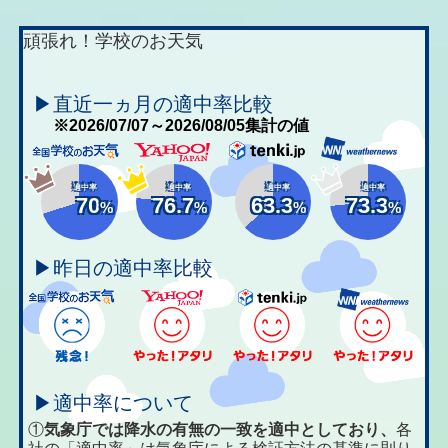
頑張れ！学校のお天気
▶直近一ヵ月の適中率比較
※2026/07/07～2026/08/05集計の値
適中率
適中率
適中率
適中率
70
76.7
63.3
73.3
%
%
%
%
▶昨日の適中率比較
▶適中率について
①
気象庁では降水の有無の一致を適中としており、
各