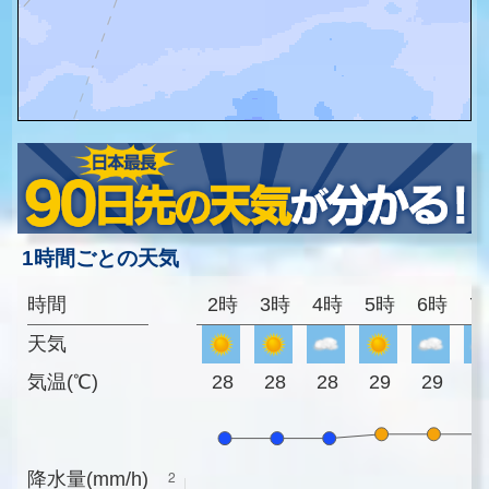
1時間ごとの天気
時間
2時
3時
4時
5時
6時
7
天気
気温(℃)
28
28
28
29
29
2
降水量(mm/h)