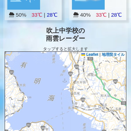
50%
33℃
|
28℃
40%
33℃
|
28℃
吹上中学校の
雨雲レーダー
タップすると拡大します
Leaflet
|
地理院タイル