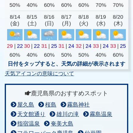
50%
40%
60%
60%
60%
70%
70%
8/14
8/15
8/16
8/17
8/18
8/19
8/20
(金)
(土)
(日)
(月)
(火)
(水)
(木)
29
|
22
30
|
22
31
|
25
31
|
24
32
|
24
33
|
24
33
|
25
60%
40%
60%
50%
50%
40%
60%
日付をタップすると、天気の詳細が表示されます
天気アイコンの意味について
鹿児島県のおすすめスポット
屋久島
桜島
霧島神社
天文館通り
雄川の滝
霧島温泉
指宿温泉
奄美大島