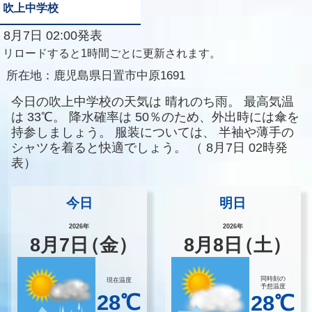
吹上中学校
8月7日 02:00発表
リロードすると1時間ごとに更新されます。
所在地：
鹿児島県日置市中原1691
今日の吹上中学校の天気は
晴れのち雨。
最高気温
は
33℃。
降水確率は
50％のため、外出時には傘を
持参しましょう。
服装については、
半袖や薄手の
シャツを着ると快適でしょう。
（
8月7日 02時発
表）
今日
明日
2026年
2026年
8
月
7
日
（金）
8
月
8
日
（土）
同時刻の
現在温度
予想温度
28℃
28℃