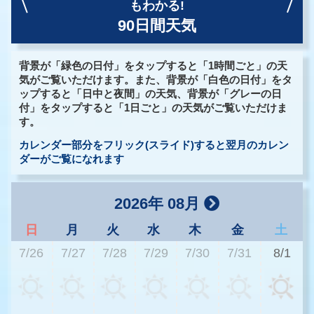
もわかる!
90日間天気
背景が「緑色の日付」をタップすると「1時間ごと」の天
気がご覧いただけます。また、背景が「白色の日付」をタ
ップすると「日中と夜間」の天気、背景が「グレーの日
付」をタップすると「1日ごと」の天気がご覧いただけま
す。
カレンダー部分をフリック(スライド)すると翌月のカレン
ダーがご覧になれます
2026年 08月
日
月
火
水
木
金
土
7/26
7/27
7/28
7/29
7/30
7/31
8/1
2