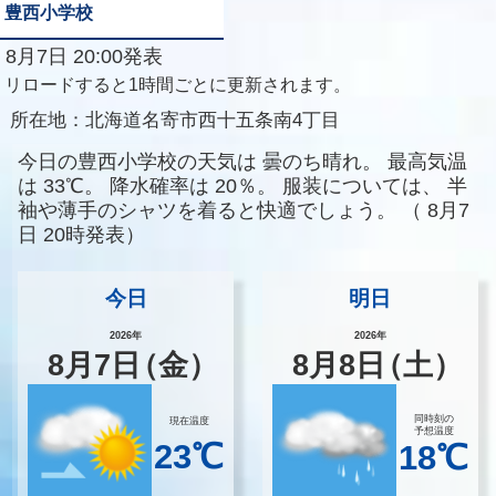
豊西小学校
8月7日 20:00発表
リロードすると1時間ごとに更新されます。
所在地：
北海道名寄市西十五条南4丁目
今日の豊西小学校の天気は
曇のち晴れ。
最高気温
は
33℃。
降水確率は
20％。
服装については、
半
袖や薄手のシャツを着ると快適でしょう。
（
8月7
日 20時発表）
今日
明日
2026年
2026年
8
月
7
日
（金）
8
月
8
日
（土）
同時刻の
現在温度
予想温度
23℃
18℃