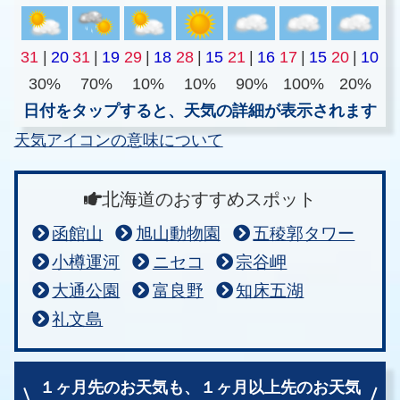
31
|
20
31
|
19
29
|
18
28
|
15
21
|
16
17
|
15
20
|
10
30%
70%
10%
10%
90%
100%
20%
日付をタップすると、天気の詳細が表示されます
天気アイコンの意味について
北海道のおすすめスポット
函館山
旭山動物園
五稜郭タワー
小樽運河
ニセコ
宗谷岬
大通公園
富良野
知床五湖
礼文島
１ヶ月先のお天気も、
１ヶ月以上先のお天気