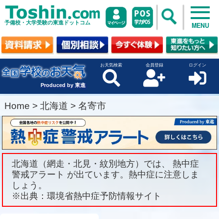
予備校・大学受験の東進ドットコム
MENU
お天気検索
会員登録
ログイン
Produced by 東進
Home
>
北海道
>
名寄市
北海道（網走・北見・紋別地方）では、 熱中症
警戒アラート が出ています。熱中症に注意しま
しょう。
※出典：環境省熱中症予防情報サイト