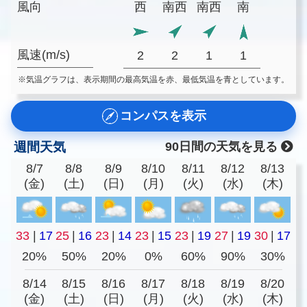
風向
西
南西
南西
南
風速(m/s)
2
2
1
1
※気温グラフは、表示期間の最高気温を赤、最低気温を青としています。
コンパスを表示
週間天気
90日間の天気を見る
8/7
8/8
8/9
8/10
8/11
8/12
8/13
(金)
(土)
(日)
(月)
(火)
(水)
(木)
33
|
17
25
|
16
23
|
14
23
|
15
23
|
19
27
|
19
30
|
17
20%
50%
20%
0%
60%
90%
30%
8/14
8/15
8/16
8/17
8/18
8/19
8/20
(金)
(土)
(日)
(月)
(火)
(水)
(木)