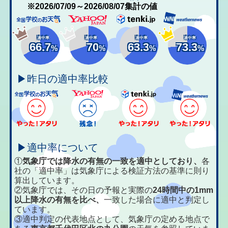
※2026/07/09～2026/08/07集計の値
適中率
適中率
適中率
適中率
66.7
70
63.3
73.3
%
%
%
%
▶昨日の適中率比較
▶適中率について
①
気象庁では降水の有無の一致を適中としており、
各
社の「適中率」は気象庁による検証方法の基準に則り
算出しています。
②気象庁では、その日の予報と実際の
24時間中の1mm
以上降水の有無を比べ、
一致した場合に適中と判定し
ています。
③適中判定の代表地点として、気象庁の定める地点で