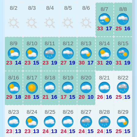
8/2
8/3
8/4
8/5
8/6
8/7
8/8
33
|
17
25
|
16
2
8/9
8/10
8/11
8/12
8/13
8/14
8/15
23
|
14
23
|
15
23
|
19
27
|
19
30
|
17
31
|
20
31
|
19
2
8/16
8/17
8/18
8/19
8/20
8/21
8/22
29
|
18
28
|
15
21
|
16
17
|
15
20
|
10
26
|
16
25
|
15
8/23
8/24
8/25
8/26
8/27
8/28
8/29
23
|
13
23
|
13
24
|
13
24
|
15
24
|
15
24
|
15
25
|
15
2