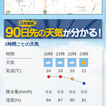
1時間ごとの天気
時間
20時
21時
22時
23時
天気
気温(℃)
24
24
23
21
降水量(mm/h)
0.0
0.0
0.0
0.0
湿度(%)
84
87
90
91