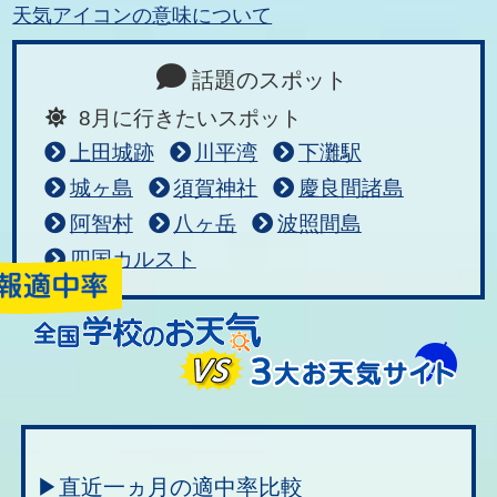
天気アイコンの意味について
話題のスポット
8月に行きたいスポット
上田城跡
川平湾
下灘駅
城ヶ島
須賀神社
慶良間諸島
阿智村
八ヶ岳
波照間島
四国カルスト
▶直近一ヵ月の適中率比較