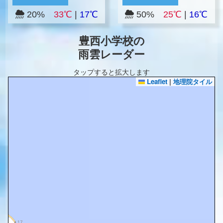
20%
33℃
|
17℃
50%
25℃
|
16℃
豊西小学校の
雨雲レーダー
タップすると拡大します
Leaflet
|
地理院タイル