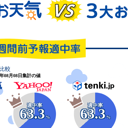
比較
26年08月08日集計の値
適中率
適中率
63.3
63.3
%
%