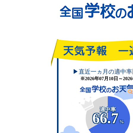
頑張れ！学校のお天気
▶直近一ヵ月の適中率
※2026年07月10日～20
適中率
66.7
%