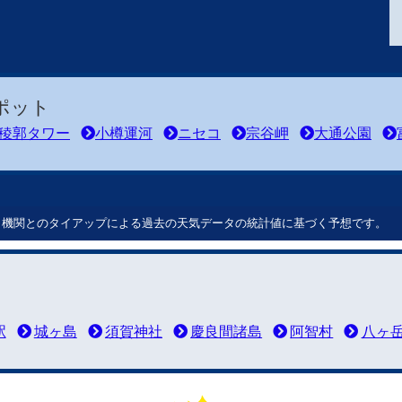
ポット
稜郭タワー
小樽運河
ニセコ
宗谷岬
大通公園
ート機関とのタイアップによる過去の天気データの統計値に基づく予想です。
駅
城ヶ島
須賀神社
慶良間諸島
阿智村
八ヶ