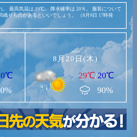
れ。
最高気温は
19℃。
降水確率は
20％。
服装について
羽織りものがあるといいでしょう。
（8月9日 17時発
2026年
8月20日(木)
20℃
29℃
/
20℃
20%
90%