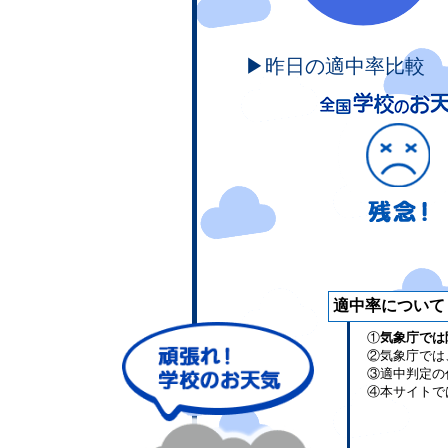
▶昨日の適中率比較
適中率について
①
気象庁では
②気象庁では
③適中判定の
④本サイトで