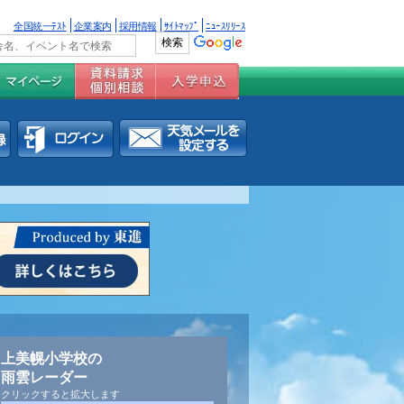
全国統一ﾃｽﾄ
企業案内
採用情報
ｻｲﾄﾏｯﾌﾟ
ﾆｭｰｽﾘﾘｰｽ
上美幌小学校の
雨雲レーダー
クリックすると拡大します