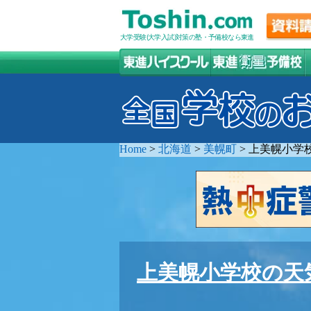
大学受験(大学入試)対策の塾・予備校なら東進
Home
>
北海道
>
美幌町
>
上美幌小学
上美幌小学校の天