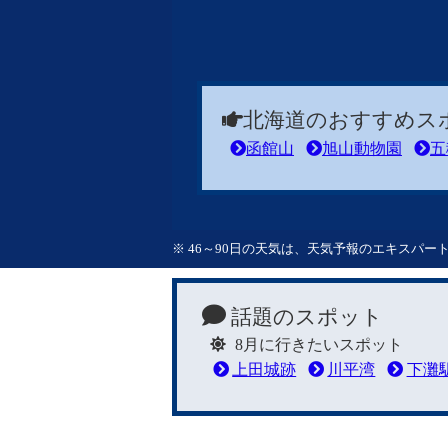
北海道のおすすめス
函館山
旭山動物園
五
※ 46～90日の天気は、天気予報のエキスパ
話題のスポット
8月に行きたいスポット
上田城跡
川平湾
下灘