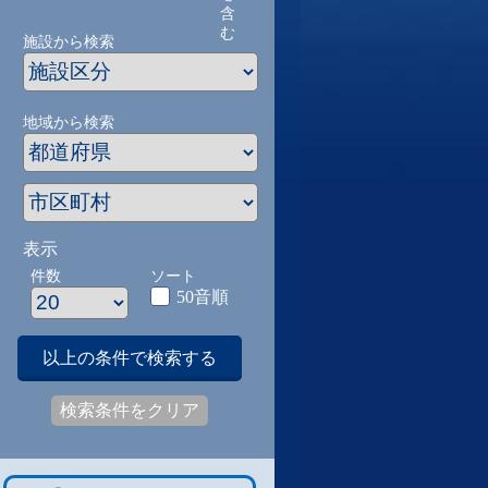
含
む
施設から検索
地域から検索
表示
件数
ソート
50音順
以上の条件で検索する
検索条件をクリア