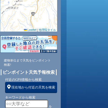
0.0
0.0
0.0
0.0
0.0
0.0
0.0
0.0
0.0
Leaflet
|
地理院タイル
75
73
70
68
74
80
86
88
90
南
南
南
南
南
南
南
南
南
建物単位まで天気をピンポイント
4
4
4
4
4
3
3
3
3
検索!
ピンポイント天気予報検索
付近のGPS情報から検索
現在地から付近の天気を検索
キーワードから検索
を