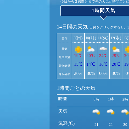
今日から２週間分まで先の天気が時間ごと
1時間天気
14日間の天気
日付をクリックすると、
(日)
(月)
(火)
(水)
9
10
11
12
13
日付
天気
19℃
20℃
24℃
29℃
3
最高気温
15℃
14℃
16℃
20℃
1
最低気温
20%
30%
60%
30%
0
降水確率
1時間ごとの天気
時間
0時
1時
2時
天気
気温(℃)
21
21
20