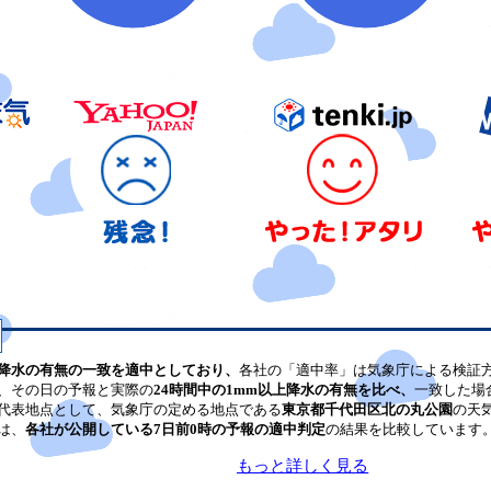
降水の有無の一致を適中としており、
各社の「適中率」は気象庁による検証
、その日の予報と実際の
24時間中の1mm以上降水の有無を比べ、
一致した場
代表地点として、気象庁の定める地点である
東京都千代田区北の丸公園
の天
は、
各社が公開している7日前0時の予報の適中判定
の結果を比較しています
もっと詳しく見る