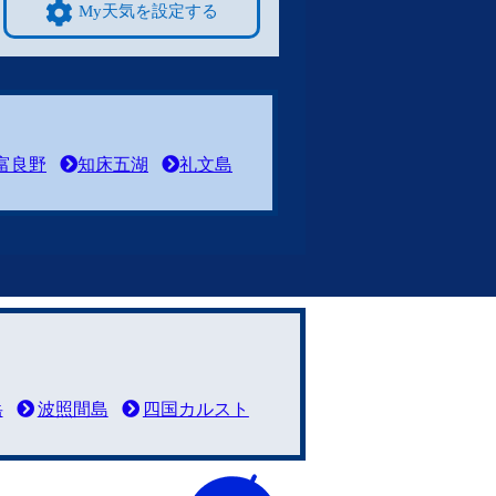
My天気を設定する
富良野
知床五湖
礼文島
岳
波照間島
四国カルスト