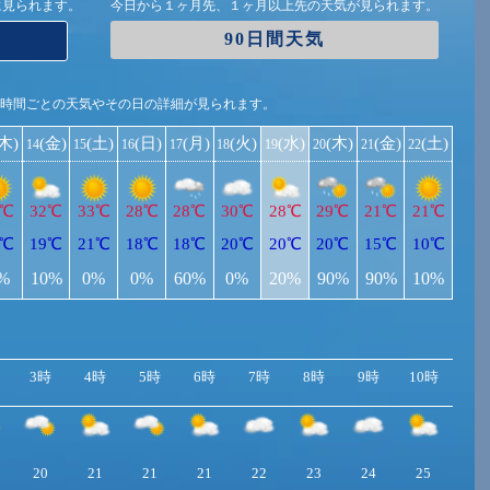
に見られます。
今日から１ヶ月先、１ヶ月以上先の天気が見られます。
90日間天気
1時間ごとの天気やその日の詳細が見られます。
(木)
(金)
(土)
(日)
(月)
(火)
(水)
(木)
(金)
(土)
14
15
16
17
18
19
20
21
22
0℃
32℃
33℃
28℃
28℃
30℃
28℃
29℃
21℃
21℃
9℃
19℃
21℃
18℃
18℃
20℃
20℃
20℃
15℃
10℃
%
10%
0%
0%
60%
0%
20%
90%
90%
10%
3時
4時
5時
6時
7時
8時
9時
10時
11
20
21
21
21
22
23
24
25
25