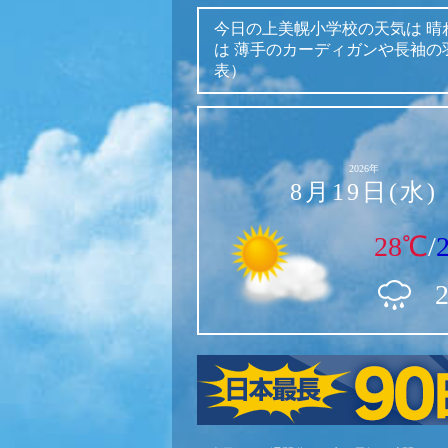
今日の上美幌小学校の天気は
晴
は
薄手のカーディガンや長袖の
表）
2026年
8月19日(水)
28℃
/