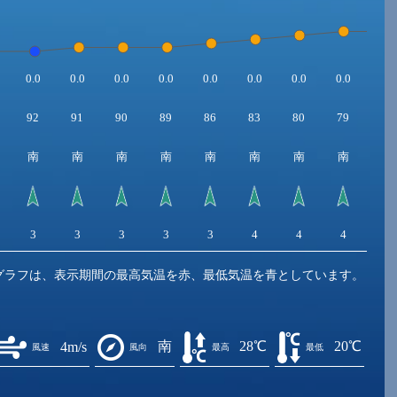
0.0
0.0
0.0
0.0
0.0
0.0
0.0
0.0
0.0
92
91
90
89
86
83
80
79
77
南
南
南
南
南
南
南
南
南
3
3
3
3
3
4
4
4
4
グラフは、表示期間の最高気温を赤、最低気温を青としています。
南
28℃
20℃
4m/s
風速
風向
最高
最低