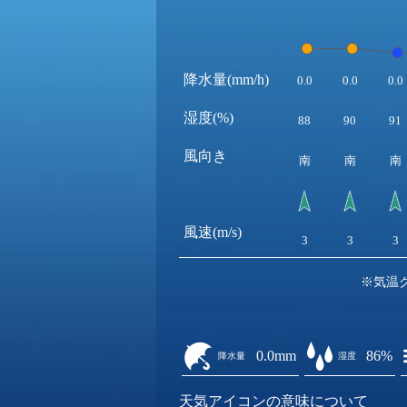
降水量(mm/h)
0.0
0.0
0.0
湿度(%)
88
90
91
風向き
南
南
南
風速(m/s)
3
3
3
※気温
0.0mm
86%
降水量
湿度
天気アイコンの意味について