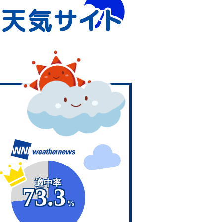
適中率
73.3
%