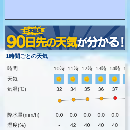
1時間ごとの天気
時間
10時
11時
12時
13時
14時
1
天気
気温(℃)
32
34
35
36
37
3
降水量(mm/h)
0.0
0.0
0.0
0.0
0.0
0
湿度(%)
-
42
40
40
40
4