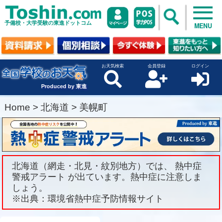
予備校・大学受験の東進ドットコム
MENU
お天気検索
会員登録
ログイン
Produced by 東進
Home
>
北海道
>
美幌町
北海道（網走・北見・紋別地方）では、 熱中症
警戒アラート が出ています。熱中症に注意しま
しょう。
※出典：環境省熱中症予防情報サイト