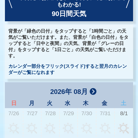
もわかる!
90日間天気
背景が「緑色の日付」をタップすると「1時間ごと」の天
気がご覧いただけます。また、背景が「白色の日付」をタ
ップすると「日中と夜間」の天気、背景が「グレーの日
付」をタップすると「1日ごと」の天気がご覧いただけま
す。
カレンダー部分をフリック(スライド)すると翌月のカレン
ダーがご覧になれます
2026年 08月
日
月
火
水
木
金
土
7/26
7/27
7/28
7/29
7/30
7/31
8/1
2