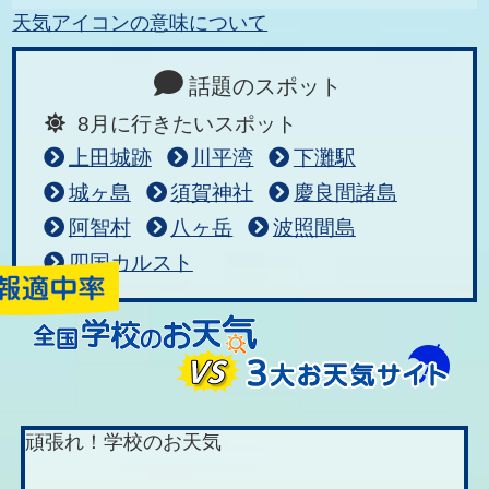
天気アイコンの意味について
話題のスポット
8月に行きたいスポット
上田城跡
川平湾
下灘駅
城ヶ島
須賀神社
慶良間諸島
阿智村
八ヶ岳
波照間島
四国カルスト
頑張れ！学校のお天気