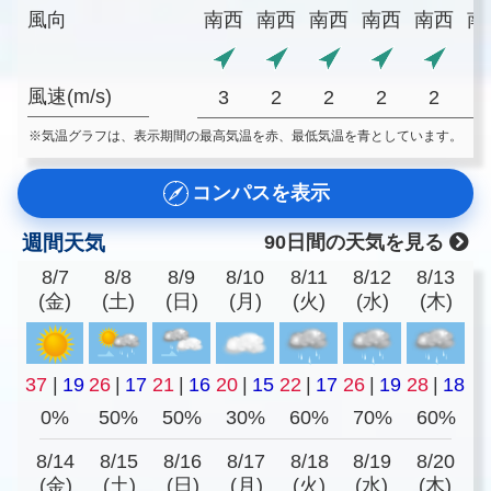
風向
南西
南西
南西
南西
南西
南
風速(m/s)
3
2
2
2
2
※気温グラフは、表示期間の最高気温を赤、最低気温を青としています。
コンパスを表示
週間天気
90日間の天気を見る
8/7
8/8
8/9
8/10
8/11
8/12
8/13
(金)
(土)
(日)
(月)
(火)
(水)
(木)
37
|
19
26
|
17
21
|
16
20
|
15
22
|
17
26
|
19
28
|
18
0%
50%
50%
30%
60%
70%
60%
8/14
8/15
8/16
8/17
8/18
8/19
8/20
(金)
(土)
(日)
(月)
(火)
(水)
(木)