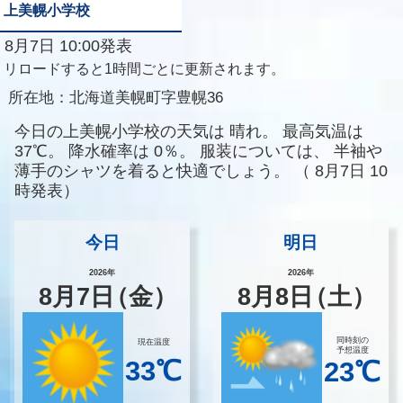
上美幌小学校
8月7日 10:00発表
リロードすると1時間ごとに更新されます。
所在地：
北海道美幌町字豊幌36
今日の上美幌小学校の天気は
晴れ。
最高気温は
37℃。
降水確率は
0％。
服装については、
半袖や
薄手のシャツを着ると快適でしょう。
（
8月7日 10
時発表）
今日
明日
2026年
2026年
8
月
7
日
（金）
8
月
8
日
（土）
同時刻の
現在温度
予想温度
33℃
23℃