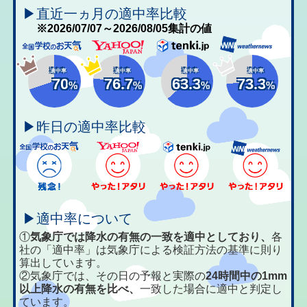
▶直近一ヵ月の適中率比較
※2026/07/07～2026/08/05集計の値
適中率
適中率
適中率
適中率
70
76.7
63.3
73.3
%
%
%
%
▶昨日の適中率比較
▶適中率について
①
気象庁では降水の有無の一致を適中としており、
各
社の「適中率」は気象庁による検証方法の基準に則り
算出しています。
②気象庁では、その日の予報と実際の
24時間中の1mm
以上降水の有無を比べ、
一致した場合に適中と判定し
ています。