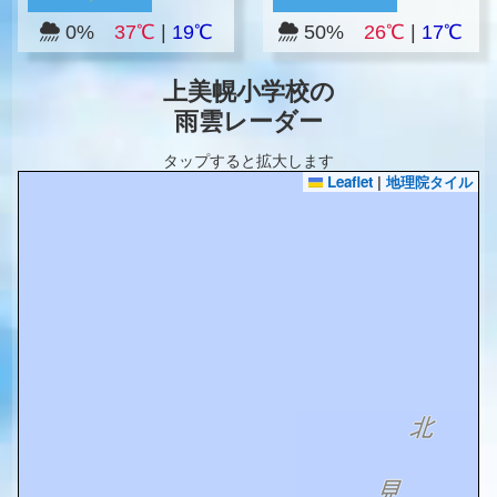
0%
37℃
|
19℃
50%
26℃
|
17℃
上美幌小学校の
雨雲レーダー
タップすると拡大します
Leaflet
|
地理院タイル