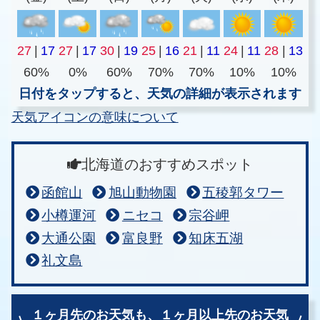
27
|
17
27
|
17
30
|
19
25
|
16
21
|
11
24
|
11
28
|
13
60%
0%
60%
70%
70%
10%
10%
日付をタップすると、天気の詳細が表示されます
天気アイコンの意味について
北海道のおすすめスポット
函館山
旭山動物園
五稜郭タワー
小樽運河
ニセコ
宗谷岬
大通公園
富良野
知床五湖
礼文島
１ヶ月先のお天気も、
１ヶ月以上先のお天気