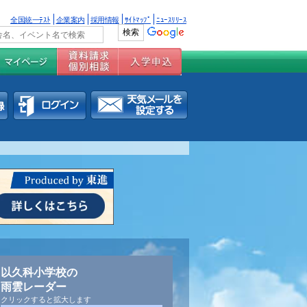
全国統一ﾃｽﾄ
企業案内
採用情報
ｻｲﾄﾏｯﾌﾟ
ﾆｭｰｽﾘﾘｰｽ
以久科小学校の
雨雲レーダー
クリックすると拡大します