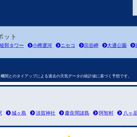
ポット
稜郭タワー
小樽運河
ニセコ
宗谷岬
大通公園
ート機関とのタイアップによる過去の天気データの統計値に基づく予想です。
駅
城ヶ島
須賀神社
慶良間諸島
阿智村
八ヶ