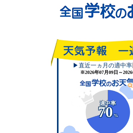
▶直近一ヵ月の適中率
※2026年07月09日～20
適中率
70
%