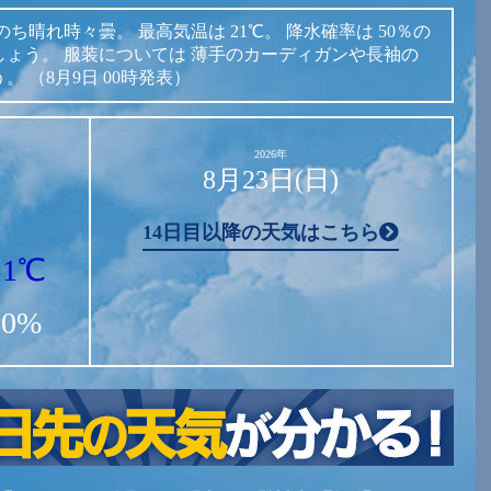
のち晴れ時々曇。
最高気温は
21℃。
降水確率は
50％の
しょう。
服装については
薄手のカーディガンや長袖の
う。
（8月9日 00時発表）
2026年
8月23日(日)
14日目以降の天気はこちら
11℃
20%