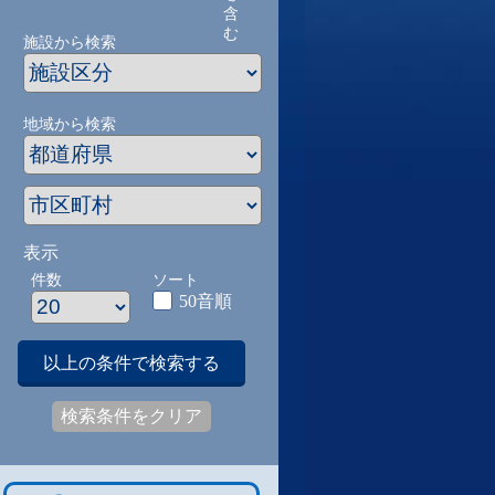
含
む
施設から検索
地域から検索
表示
件数
ソート
50音順
以上の条件で検索する
検索条件をクリア