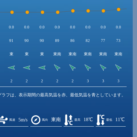
0.0
0.0
0.0
0.0
0.0
0.0
0.0
0.0
0.0
91
90
90
89
86
82
77
73
69
東
東
東
東南
東南
東南
東南
東南
東
2
2
2
2
2
3
3
3
2
グラフは、表示期間の最高気温を赤、最低気温を青としています。
東南
18℃
11℃
5m/s
風速
風向
最高
最低