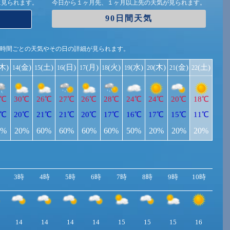
に見られます。
今日から１ヶ月先、１ヶ月以上先の天気が見られます。
90日間天気
1時間ごとの天気やその日の詳細が見られます。
(木)
(金)
(土)
(日)
(月)
(火)
(水)
(木)
(金)
(土)
14
15
16
17
18
19
20
21
22
8℃
30℃
26℃
27℃
26℃
28℃
24℃
24℃
20℃
18℃
1℃
20℃
21℃
21℃
20℃
17℃
16℃
17℃
15℃
11℃
0%
20%
60%
60%
60%
60%
50%
20%
20%
20%
3時
4時
5時
6時
7時
8時
9時
10時
11
14
14
14
14
15
15
15
16
17