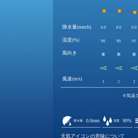
降水量(mm/h)
0.0
0.0
0.0
湿度(%)
90
90
91
風向き
東
東
東
風速(m/s)
1
2
2
※気温
0.0mm
90%
降水量
湿度
天気アイコンの意味について