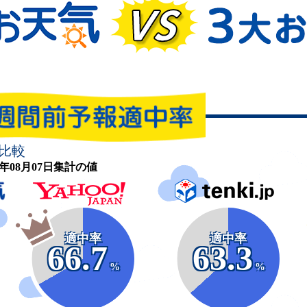
比較
26年08月07日集計の値
適中率
適中率
66.7
63.3
%
%