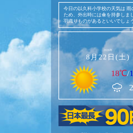
今日の以久科小学校の天気は
雨
ため、外出時には傘を持参しま
羽織りものがあるといいでしょ
2026年
8月22日(土)
18℃
/