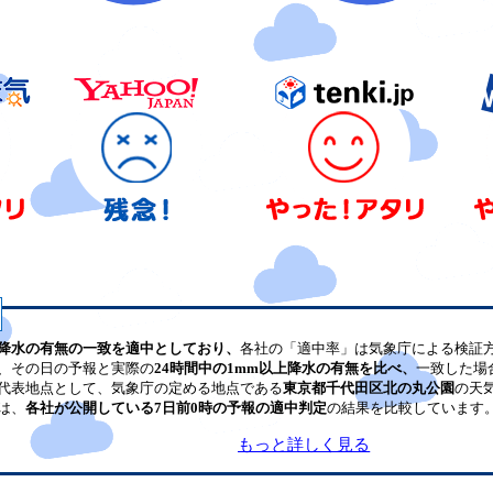
降水の有無の一致を適中としており、
各社の「適中率」は気象庁による検証
、その日の予報と実際の
24時間中の1mm以上降水の有無を比べ、
一致した場
代表地点として、気象庁の定める地点である
東京都千代田区北の丸公園
の天
は、
各社が公開している7日前0時の予報の適中判定
の結果を比較しています
もっと詳しく見る