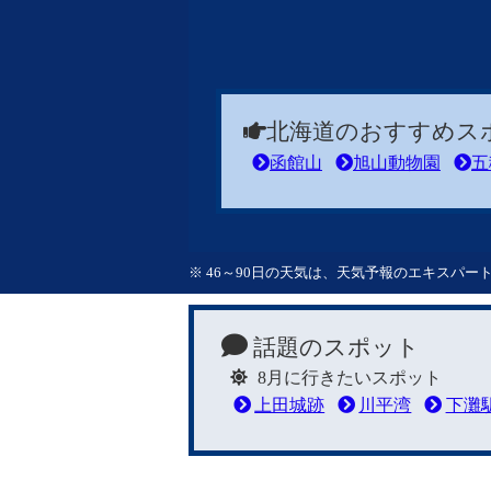
北海道のおすすめス
函館山
旭山動物園
五
※ 46～90日の天気は、天気予報のエキスパ
話題のスポット
8月に行きたいスポット
上田城跡
川平湾
下灘