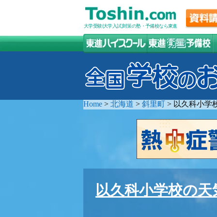
大学受験(大学入試)対策の塾・予備校なら東進
Home
>
北海道
>
斜里町
>
以久科小学
以久科小学校の天