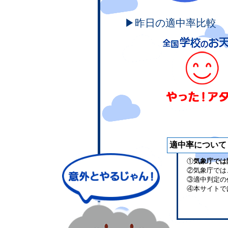
▶昨日の適中率比較
適中率について
①
気象庁では
②気象庁では
③適中判定の
④本サイトで