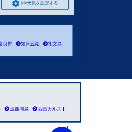
My天気を設定する
富良野
知床五湖
礼文島
岳
波照間島
四国カルスト