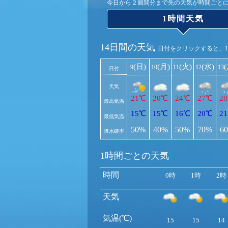
今日から２週間分まで先の天気が時間ごと
1時間天気
14日間の天気
日付をクリックすると、
(日)
(月)
(火)
(水)
9
10
11
12
13
日付
天気
21℃
20℃
24℃
27℃
2
最高気温
15℃
15℃
16℃
20℃
2
最低気温
50%
40%
50%
70%
6
降水確率
1時間ごとの天気
時間
0時
1時
2時
天気
気温(℃)
15
15
14