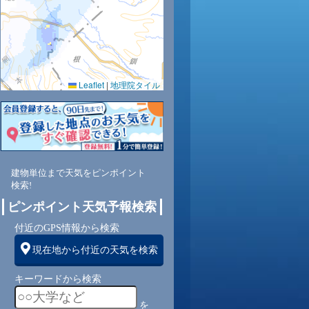
0.0
0.0
0.0
0.0
0.0
0.0
0.0
0.0
0.0
Leaflet
|
地理院タイル
65
66
67
68
72
77
82
84
86
南
東南
東南
東南
東南
東南
東南
東南
東南
東
建物単位まで天気をピンポイント
2
3
3
3
4
4
4
4
4
検索!
ピンポイント天気予報検索
付近のGPS情報から検索
現在地から付近の天気を検索
キーワードから検索
を