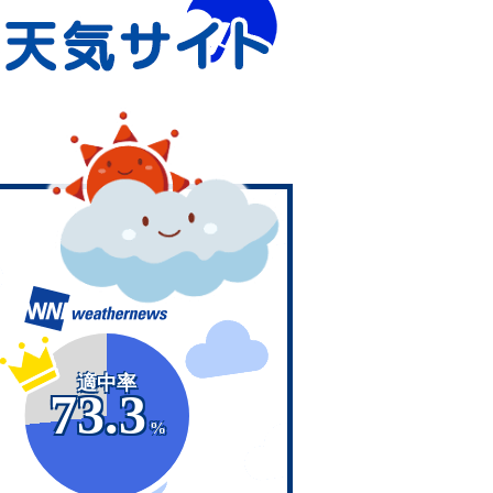
適中率
73.3
%