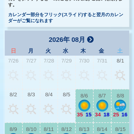
す。
カレンダー部分をフリック(スライド)すると翌月のカレン
ダーがご覧になれます
2026年 08月
日
月
火
水
木
金
土
7/26
7/27
7/28
7/29
7/30
7/31
8/1
2
8/2
8/3
8/4
8/5
8/6
8/7
8/8
35
|
15
34
|
18
25
|
16
2
8/9
8/10
8/11
8/12
8/13
8/14
8/15