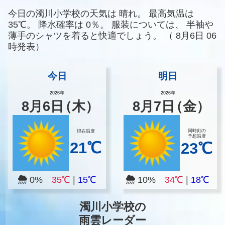
今日の濁川小学校の天気は
晴れ。
最高気温は
35℃。
降水確率は
0％。
服装については、
半袖や
薄手のシャツを着ると快適でしょう。
（
8月6日 06
時発表）
今日
明日
2026年
2026年
8
月
6
日
（木）
8
月
7
日
（金）
同時刻の
現在温度
予想温度
21℃
23℃
0%
35℃
|
15℃
10%
34℃
|
18℃
濁川小学校の
雨雲レーダー