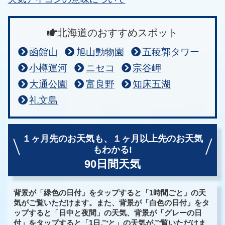
北海道のおすすめスポット
函館山
旭山動物園
五稜郭タワー
小樽運河
ニセコ
宗谷岬
大通公園
富良野
知床五湖
礼文島
１ヶ月先のお天気も、
１ヶ月以上先のお天気
もわかる!
90日間天気
背景が「緑色の日付」をタップすると「1時間ごと」の天
気がご覧いただけます。また、背景が「白色の日付」をタ
ップすると「日中と夜間」の天気、背景が「グレーの日
付」をタップすると「1日ごと」の天気がご覧いただけま