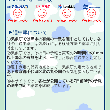
▶適中率について
①
気象庁では降水の有無の一致を適中としており、
各
社の「適中率」は気象庁による検証方法の基準に則り
算出しています。
②気象庁では、その日の予報と実際の
24時間中の1mm
以上降水の有無を比べ、
一致した場合に適中と判定し
ています。
③適中判定の代表地点として、気象庁の定める地点で
ある
東京都千代田区北の丸公園
の天気を参照していま
す。
④本サイトでは、
各社が公開している7日前0時の予報
の適中判定
の結果を比較しています。