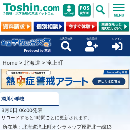
予備校・大学受験の東進ドットコム
MENU
お天気検索
会員登録
ログイン
Produced by 東進
Home
>
北海道
>
滝上町
濁川小学校
8月6日 06:00発表
リロードすると1時間ごとに更新されます。
所在地：
北海道滝上町オシラネップ原野北一線13