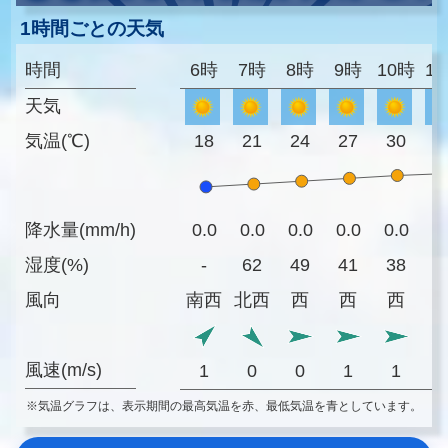
1時間ごとの天気
時間
6時
7時
8時
9時
10時
1
天気
気温(℃)
18
21
24
27
30
3
降水量(mm/h)
0.0
0.0
0.0
0.0
0.0
0
湿度(%)
-
62
49
41
38
3
風向
南西
北西
西
西
西
風速(m/s)
1
0
0
1
1
※気温グラフは、表示期間の最高気温を赤、最低気温を青としています。