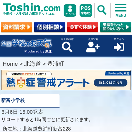
予備校・大学受験の東進ドットコム
MENU
お天気検索
会員登録
ログイン
Produced by 東進
Home
>
北海道
>
豊浦町
新富小学校
8月6日 15:00発表
リロードすると1時間ごとに更新されます。
所在地：
北海道豊浦町新富228