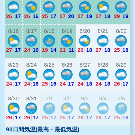
26
|
17
26
|
16
25
|
17
27
|
20
27
|
19
27
|
18
29
|
19
2
8/16
8/17
8/18
8/19
8/20
8/21
8/22
27
|
17
24
|
16
19
|
14
21
|
11
26
|
18
27
|
18
25
|
18
2
8/23
8/24
8/25
8/26
8/27
8/28
8/29
24
|
17
24
|
16
25
|
16
24
|
17
24
|
18
24
|
18
26
|
17
2
8/30
8/31
9/1
9/2
9/3
9/4
9/5
26
|
17
26
|
17
25
|
17
25
|
17
26
|
17
26
|
17
25
|
16
90日間気温(最高・最低気温)