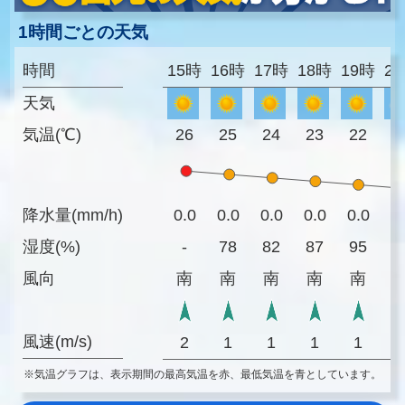
1時間ごとの天気
時間
15時
16時
17時
18時
19時
2
天気
気温(℃)
26
25
24
23
22
2
降水量(mm/h)
0.0
0.0
0.0
0.0
0.0
0
湿度(%)
-
78
82
87
95
9
風向
南
南
南
南
南
風速(m/s)
2
1
1
1
1
※気温グラフは、表示期間の最高気温を赤、最低気温を青としています。