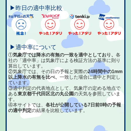
▶昨日の適中率比較
▶適中率について
①
気象庁では降水の有無の一致を適中としており、
各
社の「適中率」は気象庁による検証方法の基準に則り
算出しています。
②気象庁では、その日の予報と実際の
24時間中の1mm
以上降水の有無を比べ、
一致した場合に適中と判定し
ています。
③適中判定の代表地点として、気象庁の定める地点で
ある
東京都千代田区北の丸公園
の天気を参照していま
す。
④本サイトでは、
各社が公開している7日前0時の予報
の適中判定
の結果を比較しています。