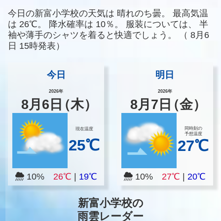
今日の新富小学校の天気は
晴れのち曇。
最高気温
は
26℃。
降水確率は
10％。
服装については、
半
袖や薄手のシャツを着ると快適でしょう。
（
8月6
日 15時発表）
今日
明日
2026年
2026年
8
月
6
日
（木）
8
月
7
日
（金）
同時刻の
現在温度
予想温度
25℃
27℃
10%
26℃
|
19℃
10%
27℃
|
20℃
新富小学校の
雨雲レーダー