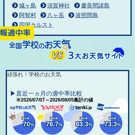
城ヶ島
須賀神社
慶良間諸島
阿智村
八ヶ岳
波照間島
四国カルスト
頑張れ！学校のお天気
▶直近一ヵ月の適中率比較
※2026/07/07～2026/08/05集計の値
適中率
適中率
適中率
適中率
70
76.7
63.3
73.3
%
%
%
%