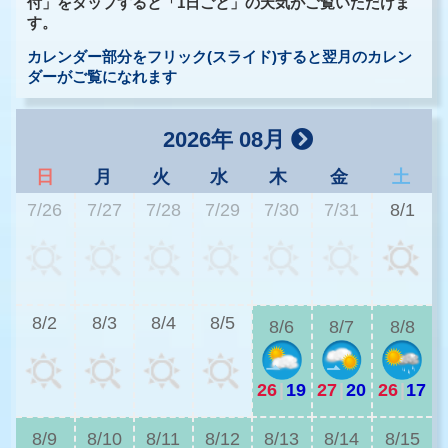
付」をタップすると「1日ごと」の天気がご覧いただけま
す。
カレンダー部分をフリック(スライド)すると翌月のカレン
ダーがご覧になれます
2026年 08月
日
月
火
水
木
金
土
7/26
7/27
7/28
7/29
7/30
7/31
8/1
2
8/2
8/3
8/4
8/5
8/6
8/7
8/8
26
|
19
27
|
20
26
|
17
2
8/9
8/10
8/11
8/12
8/13
8/14
8/15