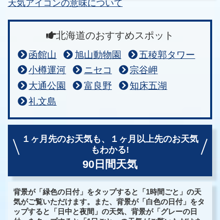
天気アイコンの意味について
北海道のおすすめスポット
函館山
旭山動物園
五稜郭タワー
小樽運河
ニセコ
宗谷岬
大通公園
富良野
知床五湖
礼文島
１ヶ月先のお天気も、
１ヶ月以上先のお天気
もわかる!
90日間天気
背景が「緑色の日付」をタップすると「1時間ごと」の天
気がご覧いただけます。また、背景が「白色の日付」をタ
ップすると「日中と夜間」の天気、背景が「グレーの日