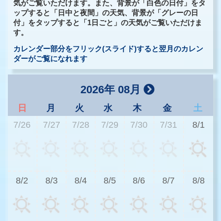
気がご覧いただけます。また、背景が「白色の日付」をタ
ップすると「日中と夜間」の天気、背景が「グレーの日
付」をタップすると「1日ごと」の天気がご覧いただけま
す。
カレンダー部分をフリック(スライド)すると翌月のカレン
ダーがご覧になれます
2026年 08月
日
月
火
水
木
金
土
7/26
7/27
7/28
7/29
7/30
7/31
8/1
2
8/2
8/3
8/4
8/5
8/6
8/7
8/8
2