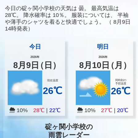
今日の碇ヶ関小学校の天気は
曇。
最高気温は
28℃。
降水確率は
10％。
服装については、
半袖
や薄手のシャツを着ると快適でしょう。
（
8月9日
14時発表）
今日
明日
2026年
2026年
8
月
9
日
（日）
8
月
10
日
（月）
同時刻の
現在温度
予想温度
26℃
26℃
10%
28℃
|
22℃
10%
27℃
|
20℃
碇ヶ関小学校の
雨雲レーダー