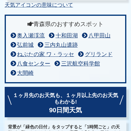
天気アイコンの意味について
青森県のおすすめスポット
奥入瀬渓流
十和田湖
八甲田山
弘前城
三内丸山遺跡
ねぶたの家 ワ・ラッセ
グリランド
八食センター
三沢航空科学館
大間崎
１ヶ月先のお天気も、
１ヶ月以上先のお天気
もわかる!
90日間天気
背景が「緑色の日付」をタップすると「1時間ごと」の天