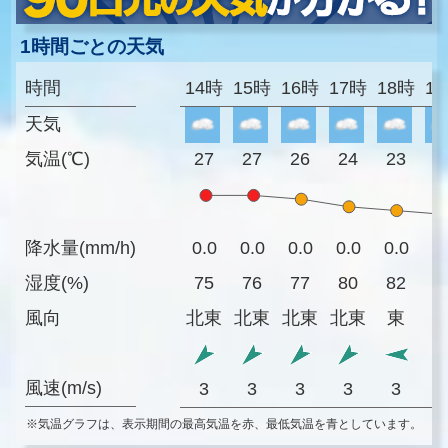
1時間ごとの天気
時間
14時
15時
16時
17時
18時
1
天気
気温(℃)
27
27
26
24
23
2
降水量(mm/h)
0.0
0.0
0.0
0.0
0.0
0
湿度(%)
75
76
77
80
82
8
風向
北東
北東
北東
北東
東
風速(m/s)
3
3
3
3
3
※気温グラフは、表示期間の最高気温を赤、最低気温を青としています。