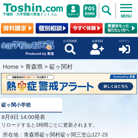
予備校・大学受験の東進ドットコム
MENU
お天気検索
会員登録
ログイン
Produced by 東進
Home
>
青森県
>
碇ヶ関村
碇ヶ関小学校
8月9日 14:00発表
リロードすると1時間ごとに更新されます。
所在地：
青森県碇ヶ関村碇ヶ関三笠山127-23