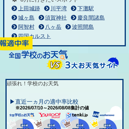
上田城跡
川平湾
下灘駅
城ヶ島
須賀神社
慶良間諸島
阿智村
八ヶ岳
波照間島
四国カルスト
頑張れ！学校のお天気
▶直近一ヵ月の適中率比較
※2026/07/10～2026/08/08集計の値
適中率
適中率
適中率
適中率