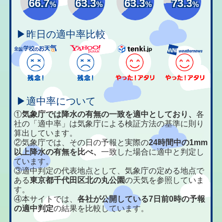
66.7
63.3
63.3
73.3
%
%
%
%
▶昨日の適中率比較
▶適中率について
①
気象庁では降水の有無の一致を適中としており、
各
社の「適中率」は気象庁による検証方法の基準に則り
算出しています。
②気象庁では、その日の予報と実際の
24時間中の1mm
以上降水の有無を比べ、
一致した場合に適中と判定し
ています。
③適中判定の代表地点として、気象庁の定める地点で
ある
東京都千代田区北の丸公園
の天気を参照していま
す。
④本サイトでは、
各社が公開している7日前0時の予報
の適中判定
の結果を比較しています。