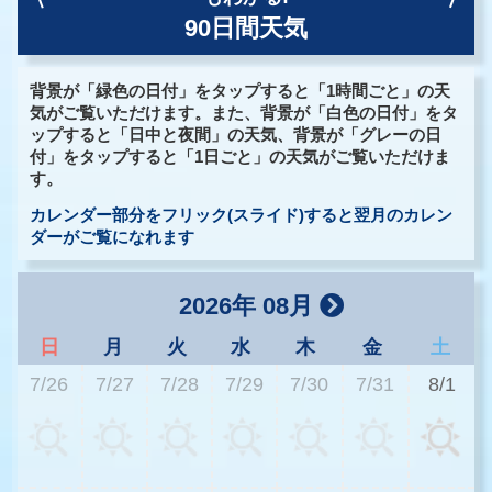
90日間天気
背景が「緑色の日付」をタップすると「1時間ごと」の天
気がご覧いただけます。また、背景が「白色の日付」をタ
ップすると「日中と夜間」の天気、背景が「グレーの日
付」をタップすると「1日ごと」の天気がご覧いただけま
す。
カレンダー部分をフリック(スライド)すると翌月のカレン
ダーがご覧になれます
2026年 08月
日
月
火
水
木
金
土
7/26
7/27
7/28
7/29
7/30
7/31
8/1
2