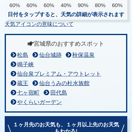
60%
60%
60%
40%
90%
80%
60%
日付をタップすると、天気の詳細が表示されます
天気アイコンの意味について
宮城県のおすすめスポット
松島
仙台城跡
秋保温泉
鳴子峡
仙台泉プレミアム・アウトレット
蔵王
仙台うみの杜水族館
七ヶ宿町
田代島
やくらいガーデン
１ヶ月先のお天気も、
１ヶ月以上先のお天気
もわかる!