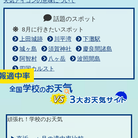
天気アイコンの意味について
話題のスポット
8月に行きたいスポット
上田城跡
川平湾
下灘駅
城ヶ島
須賀神社
慶良間諸島
阿智村
八ヶ岳
波照間島
四国カルスト
頑張れ！学校のお天気