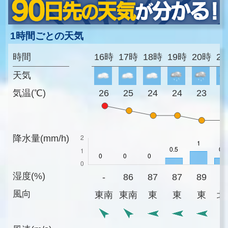
1時間ごとの天気
時間
16時
17時
18時
19時
20時
2
天気
気温(℃)
26
25
24
24
23
2
降水量(mm/h)
湿度(%)
-
86
87
87
89
8
風向
東南
東南
東
東
東
北