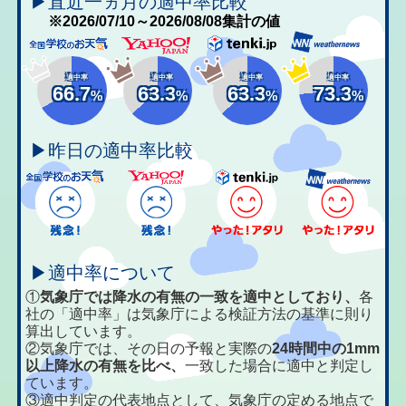
▶直近一ヵ月の適中率比較
※2026/07/10～2026/08/08集計の値
適中率
適中率
適中率
適中率
66.7
63.3
63.3
73.3
%
%
%
%
▶昨日の適中率比較
▶適中率について
①
気象庁では降水の有無の一致を適中としており、
各
社の「適中率」は気象庁による検証方法の基準に則り
算出しています。
②気象庁では、その日の予報と実際の
24時間中の1mm
以上降水の有無を比べ、
一致した場合に適中と判定し
ています。
③適中判定の代表地点として、気象庁の定める地点で