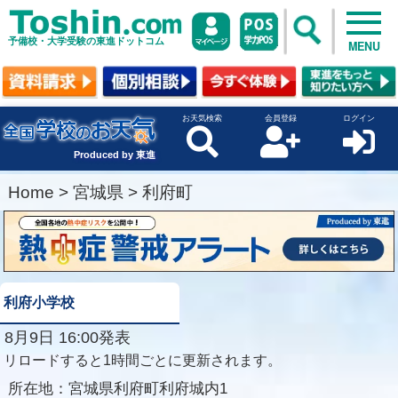
予備校・大学受験の東進ドットコム
MENU
お天気検索
会員登録
ログイン
Produced by 東進
Home
>
宮城県
>
利府町
利府小学校
8月9日 16:00発表
リロードすると1時間ごとに更新されます。
所在地：
宮城県利府町利府城内1