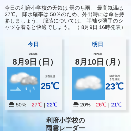
今日の利府小学校の天気は
曇のち雨。
最高気温は
27℃。
降水確率は
50％のため、外出時には傘を持
参しましょう。
服装については、
半袖や薄手のシ
ャツを着ると快適でしょう。
（
8月9日 16時発表）
今日
明日
2026年
2026年
8
月
9
日
（日）
8
月
10
日
（月）
同時刻の
現在温度
予想温度
25℃
23℃
50%
27℃
|
22℃
20%
26℃
|
21℃
利府小学校の
雨雲レーダー