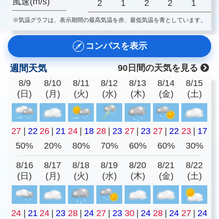
風速(m/s)
2
1
2
2
1
※気温グラフは、表示期間の最高気温を赤、最低気温を青としています。
コンパスを表示
週間天気
90日間の天気を見る
8/9
8/10
8/11
8/12
8/13
8/14
8/15
(日)
(月)
(火)
(水)
(木)
(金)
(土)
27
|
22
26
|
21
24
|
18
28
|
23
27
|
23
27
|
22
23
|
17
50%
20%
80%
70%
60%
60%
30%
8/16
8/17
8/18
8/19
8/20
8/21
8/22
(日)
(月)
(火)
(水)
(木)
(金)
(土)
24
|
21
24
|
23
28
|
24
27
|
23
30
|
24
28
|
24
27
|
24