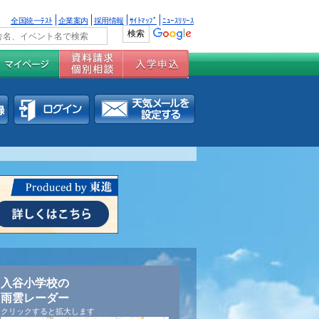
全国統一ﾃｽﾄ
企業案内
採用情報
ｻｲﾄﾏｯﾌﾟ
ﾆｭｰｽﾘﾘｰｽ
入谷小学校の
雨雲レーダー
クリックすると拡大します