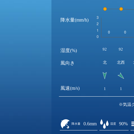
降水量(mm/h)
92
92
湿度(%)
北
北西
風向き
風速(m/s)
1
1
※気温
0.6mm
90%
降水量
湿度