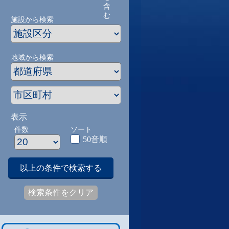
含
む
施設から検索
地域から検索
表示
件数
ソート
50音順
以上の条件で検索する
検索条件をクリア