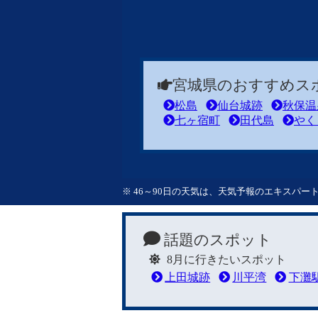
宮城県のおすすめス
松島
仙台城跡
秋保温
七ヶ宿町
田代島
やく
※ 46～90日の天気は、天気予報のエキスパ
話題のスポット
8月に行きたいスポット
上田城跡
川平湾
下灘