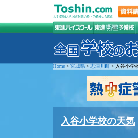
大学受験(大学入試)対策の塾・予備校なら東進
Home
>
宮城県
>
志津川町
>
入谷小学
入谷小学校の天気