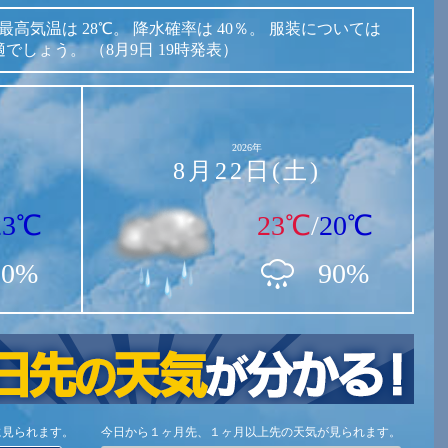
最高気温は
28℃。
降水確率は
40％。
服装については
適でしょう。
（8月9日 19時発表）
2026年
8月22日(土)
23℃
23℃
/
20℃
80%
90%
に見られます。
今日から１ヶ月先、１ヶ月以上先の天気が見られます。