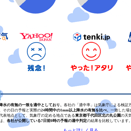
降水の有無の一致を適中としており、
各社の「適中率」は気象庁による検証
、その日の予報と実際の
24時間中の1mm以上降水の有無を比べ、
一致した場
代表地点として、気象庁の定める地点である
東京都千代田区北の丸公園
の天
は、
各社が公開している7日前0時の予報の適中判定
の結果を比較しています
もっと詳しく見る