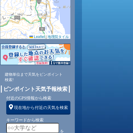
Leaflet
|
地理院タイル
8
67
65
67
68
70
76
82
89
南
東南
東南
東南
東南
東南
南
南
南
建物単位まで天気をピンポイント
検索!
2
3
3
3
3
3
2
1
ピンポイント天気予報検索
付近のGPS情報から検索
現在地から付近の天気を検索
キーワードから検索
を