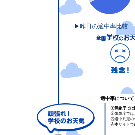
▶昨日の適中率比較
適中率について
①
気象庁では
②気象庁では
③適中判定の
④本サイトで