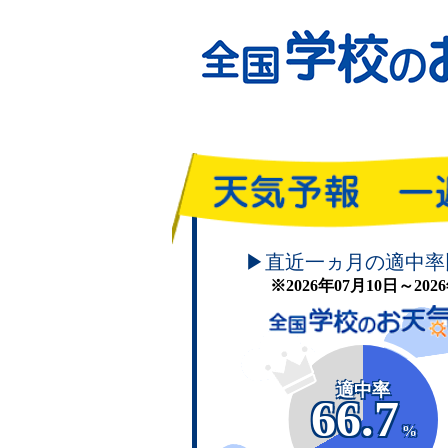
頑張れ！学校のお天気
▶直近一ヵ月の適中率
※2026年07月10日～20
適中率
66.7
%