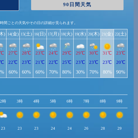
90日間天気
1時間ごとの天気やその日の詳細が見られます。
(木)
(金)
(土)
(日)
(月)
(火)
(水)
(木)
(金)
(土)
14
15
16
17
18
19
20
21
22
8℃
27℃
28℃
23℃
24℃
29℃
29℃
30℃
31℃
23℃
3℃
22℃
23℃
21℃
22℃
25℃
23℃
23℃
23℃
20℃
0%
60%
60%
60%
70%
80%
30%
70%
80%
90%
2時
3時
4時
5時
6時
7時
8時
9時
10
23
23
23
24
24
26
28
29
3