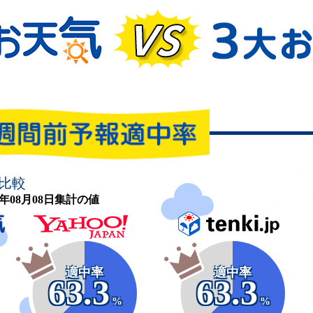
比較
26年08月08日集計の値
適中率
適中率
63.3
63.3
%
%