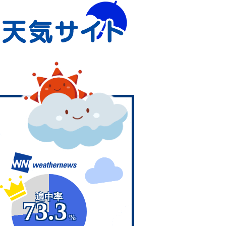
適中率
73.3
%