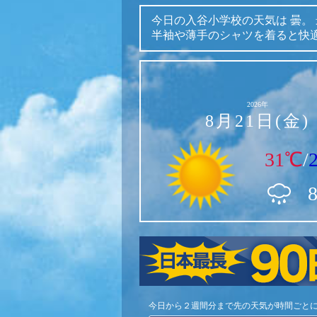
今日の入谷小学校の天気は
曇。
半袖や薄手のシャツを着ると快
2026年
8月21日(金)
31℃
/
今日から２週間分まで先の天気が時間ごと