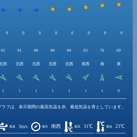
91
91
90
90
89
83
76
69
6
北西
北西
北西
北西
北西
南西
南
東
東
1
1
1
1
1
1
1
0
1
グラフは、表示期間の最高気温を赤、最低気温を青としています。
南西
31℃
23℃
3m/s
風速
風向
最高
最低