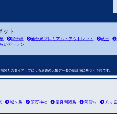
ポット
泉
鳴子峡
仙台泉プレミアム・アウトレット
蔵王
らいガーデン
ート機関とのタイアップによる過去の天気データの統計値に基づく予想です。
駅
城ヶ島
須賀神社
慶良間諸島
阿智村
八ヶ