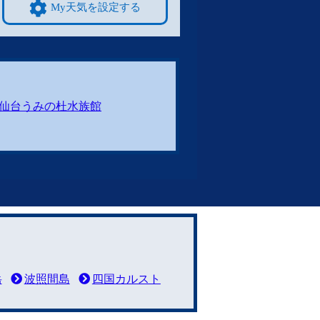
My天気を設定する
仙台うみの杜水族館
岳
波照間島
四国カルスト