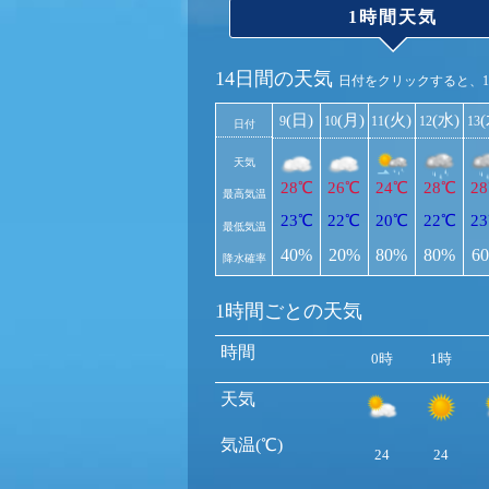
1時間天気
14日間の天気
日付をクリックすると、
(日)
(月)
(火)
(水)
9
10
11
12
13
日付
天気
28℃
26℃
24℃
28℃
2
最高気温
23℃
22℃
20℃
22℃
2
最低気温
40%
20%
80%
80%
6
降水確率
1時間ごとの天気
時間
0時
1時
天気
気温(℃)
24
24