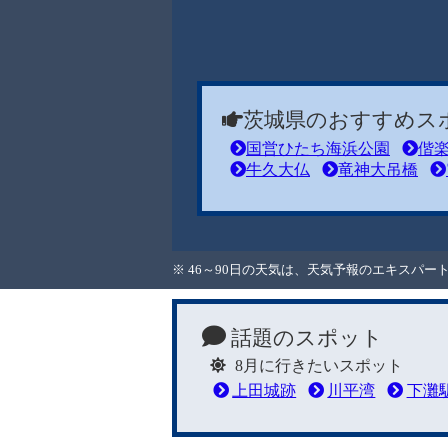
茨城県のおすすめス
国営ひたち海浜公園
偕
牛久大仏
竜神大吊橋
※ 46～90日の天気は、天気予報のエキスパ
話題のスポット
8月に行きたいスポット
上田城跡
川平湾
下灘