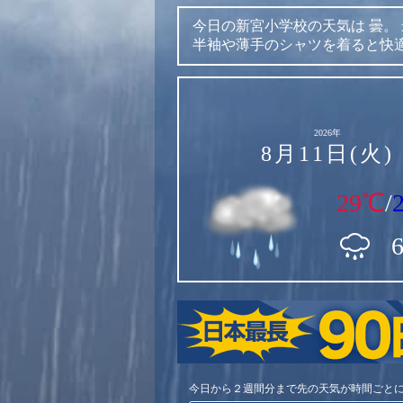
今日の新宮小学校の天気は
曇。
半袖や薄手のシャツを着ると快
2026年
8月11日(火)
29℃
/
今日から２週間分まで先の天気が時間ごと