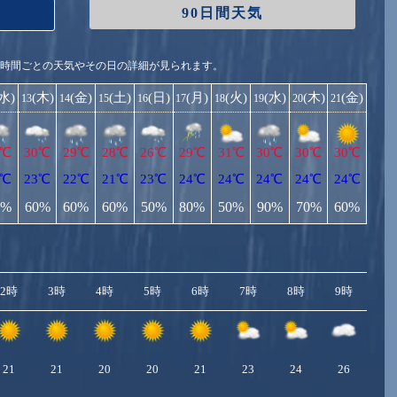
90日間天気
1時間ごとの天気やその日の詳細が見られます。
(水)
(木)
(金)
(土)
(日)
(月)
(火)
(水)
(木)
(金)
13
14
15
16
17
18
19
20
21
0℃
30℃
29℃
28℃
26℃
29℃
31℃
30℃
30℃
30℃
3℃
23℃
22℃
21℃
23℃
24℃
24℃
24℃
24℃
24℃
0%
60%
60%
60%
50%
80%
50%
90%
70%
60%
2時
3時
4時
5時
6時
7時
8時
9時
10
21
21
20
20
21
23
24
26
2