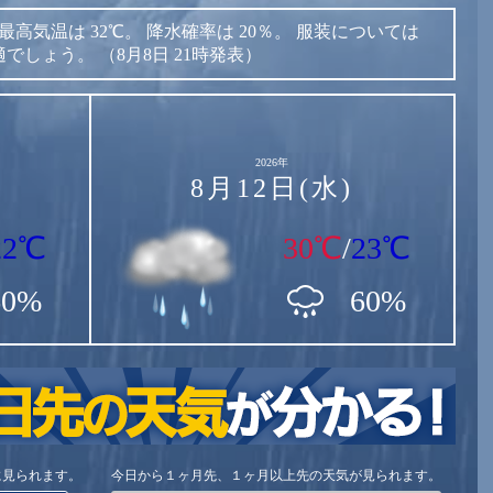
最高気温は
32℃。
降水確率は
20％。
服装については
適でしょう。
（8月8日 21時発表）
2026年
8月12日(水)
22℃
30℃
/
23℃
60%
60%
に見られます。
今日から１ヶ月先、１ヶ月以上先の天気が見られます。