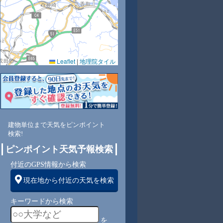
Leaflet
|
地理院タイル
1
53
67
71
70
69
70
75
81
西
西
西
南西
南
南
南
南
南西
建物単位まで天気をピンポイント
検索!
3
3
3
3
3
3
4
4
ピンポイント天気予報検索
付近のGPS情報から検索
現在地から付近の天気を検索
キーワードから検索
を