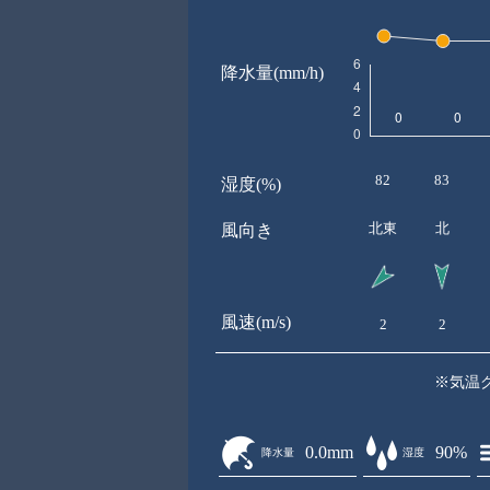
降水量(mm/h)
82
83
湿度(%)
北東
北
風向き
風速(m/s)
2
2
※気温
0.0mm
90%
降水量
湿度