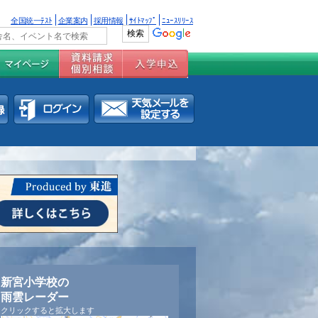
全国統一ﾃｽﾄ
企業案内
採用情報
ｻｲﾄﾏｯﾌﾟ
ﾆｭｰｽﾘﾘｰｽ
新宮小学校の
雨雲レーダー
クリックすると拡大します