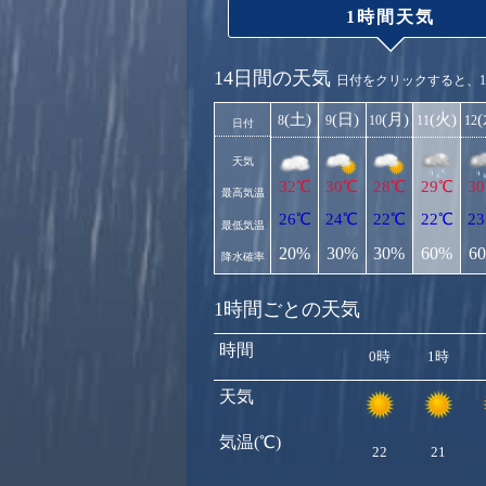
1時間天気
14日間の天気
日付をクリックすると、
(土)
(日)
(月)
(火)
8
9
10
11
12
日付
天気
32℃
30℃
28℃
29℃
3
最高気温
26℃
24℃
22℃
22℃
2
最低気温
20%
30%
30%
60%
6
降水確率
1時間ごとの天気
時間
0時
1時
天気
気温(℃)
22
21