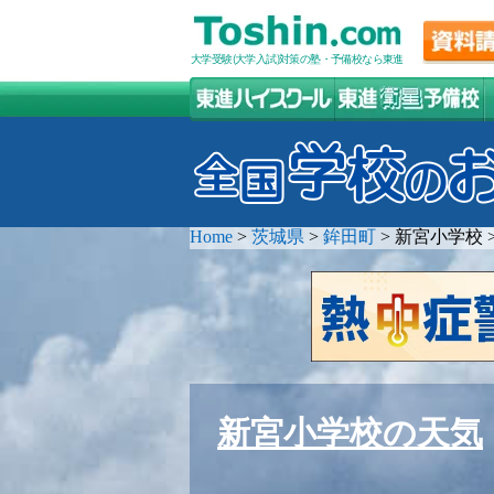
大学受験(大学入試)対策の塾・予備校なら東進
Home
>
茨城県
>
鉾田町
>
新宮小学校
新宮小学校の天気