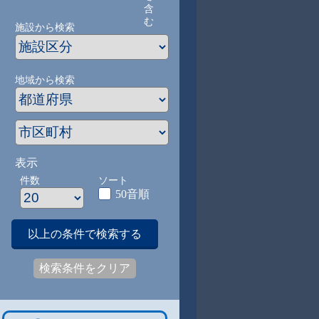
含
む
施設から検索
地域から検索
表示
件数
ソート
50音順
以上の条件で検索する
検索条件をクリア