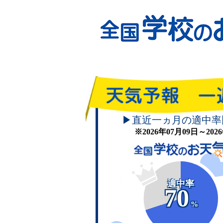
▶直近一ヵ月の適中率
※2026年07月09日～20
適中率
70
%