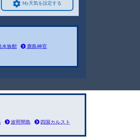
My天気を設定する
洗水族館
鹿島神宮
岳
波照間島
四国カルスト