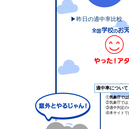
▶昨日の適中率比較
適中率について
①
気象庁では
②気象庁では
③適中判定の
④本サイトで