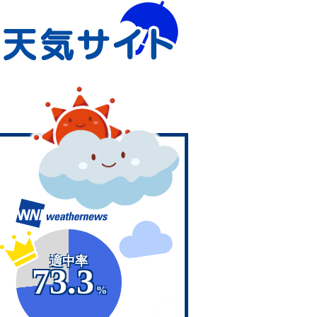
適中率
73.3
%