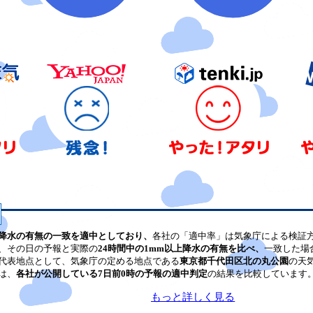
降水の有無の一致を適中としており、
各社の「適中率」は気象庁による検証
、その日の予報と実際の
24時間中の1mm以上降水の有無を比べ、
一致した場
代表地点として、気象庁の定める地点である
東京都千代田区北の丸公園
の天
は、
各社が公開している7日前0時の予報の適中判定
の結果を比較しています
もっと詳しく見る