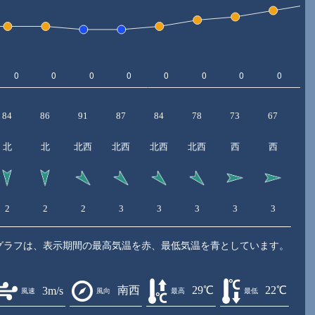
84
86
91
87
84
78
73
67
6
北
北
北西
北西
北西
北西
西
西
2
2
2
3
3
3
3
3
4
グラフは、表示期間の最高気温を赤、最低気温を青としています。
南西
29℃
22℃
3m/s
風速
風向
最高
最低