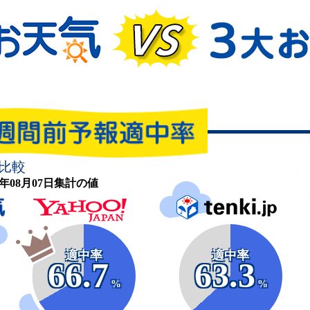
比較
26年08月07日集計の値
適中率
適中率
66.7
63.3
%
%