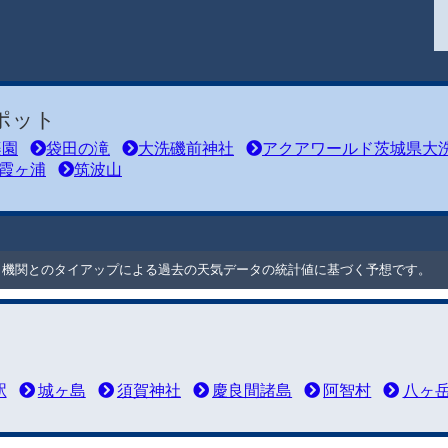
ポット
楽園
袋田の滝
大洗磯前神社
アクアワールド茨城県大
霞ヶ浦
筑波山
ート機関とのタイアップによる過去の天気データの統計値に基づく予想です。
駅
城ヶ島
須賀神社
慶良間諸島
阿智村
八ヶ