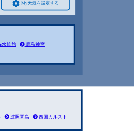
My天気を設定する
洗水族館
鹿島神宮
岳
波照間島
四国カルスト