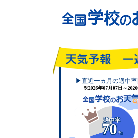
頑張れ！学校のお天気
▶直近一ヵ月の適中率
※2026年07月07日～20
適中率
70
%