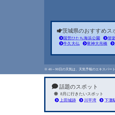
茨城県のおすすめス
国営ひたち海浜公園
偕
牛久大仏
竜神大吊橋
※ 46～90日の天気は、天気予報のエキスパ
話題のスポット
8月に行きたいスポット
上田城跡
川平湾
下灘