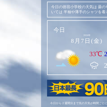
今日の徳宿小学校の天気は
曇の
いては
半袖や薄手のシャツを着
今日
2026年
8月7日(金)
33℃
/
今日から２週間分まで先の天気が時間ごと