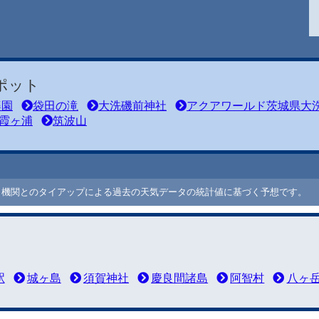
ポット
楽園
袋田の滝
大洗磯前神社
アクアワールド茨城県大
霞ヶ浦
筑波山
ート機関とのタイアップによる過去の天気データの統計値に基づく予想です。
駅
城ヶ島
須賀神社
慶良間諸島
阿智村
八ヶ