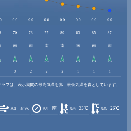
0
0.0
0.0
0.0
0.0
0.0
0.0
0.0
8
70
73
77
80
83
85
87
南
南
南
南
南
南
南
南
3
3
2
2
2
1
1
1
グラフは、表示期間の最高気温を赤、最低気温を青としています。
南
33℃
26℃
3m/s
風速
風向
最高
最低