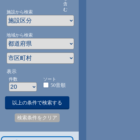
含
む
施設から検索
地域から検索
表示
件数
ソート
50音順
以上の条件で検索する
検索条件をクリア