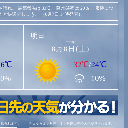
ち晴れ。
最高気温は
33℃。
降水確率は
20％。
服装につ
ると快適でしょう。
（8月7日 14時発表）
明日
2026年
8月8日(土)
26℃
32℃
/
24℃
20%
10%
に見られます。
今日から１ヶ月先、１ヶ月以上先の天気が見られます。