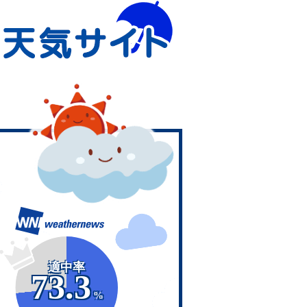
適中率
73.3
%