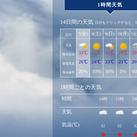
1時間天気
14日間の天気
日付をクリックすると、
(金)
(土)
(日)
(月)
7
8
9
10
11
日付
天気
33℃
32℃
31℃
29℃
2
最高気温
26℃
24℃
23℃
21℃
2
最低気温
20%
10%
30%
0%
6
降水確率
1時間ごとの天気
時間
14時
15時
1
天気
気温(℃)
32
32
3