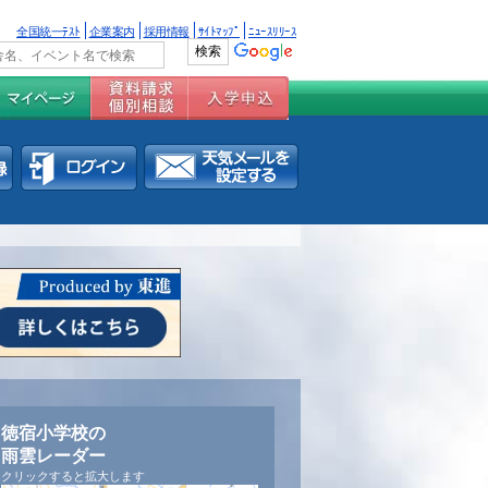
全国統一ﾃｽﾄ
企業案内
採用情報
ｻｲﾄﾏｯﾌﾟ
ﾆｭｰｽﾘﾘｰｽ
徳宿小学校の
雨雲レーダー
クリックすると拡大します