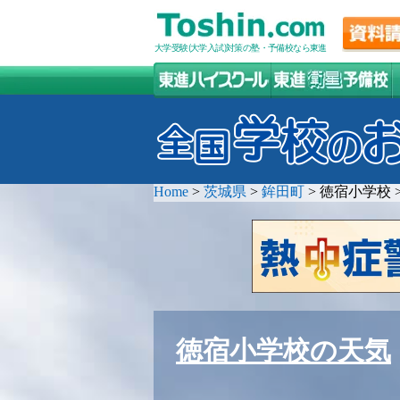
大学受験(大学入試)対策の塾・予備校なら東進
Home
>
茨城県
>
鉾田町
>
徳宿小学校
徳宿小学校の天気