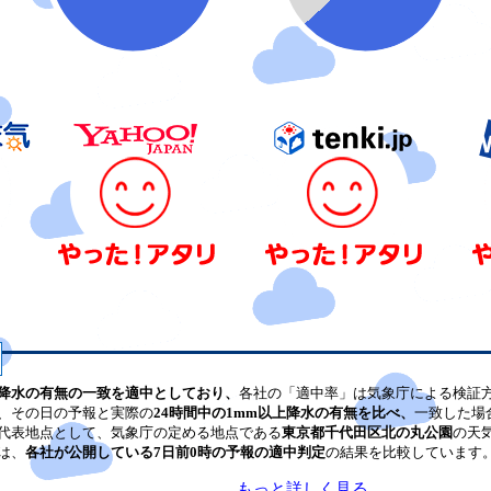
降水の有無の一致を適中としており、
各社の「適中率」は気象庁による検証
、その日の予報と実際の
24時間中の1mm以上降水の有無を比べ、
一致した場
代表地点として、気象庁の定める地点である
東京都千代田区北の丸公園
の天
は、
各社が公開している7日前0時の予報の適中判定
の結果を比較しています
もっと詳しく見る