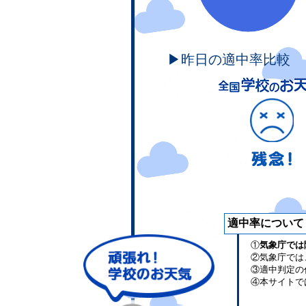
▶昨日の適中率比較
適中率について
①
気象庁では
②気象庁では
③適中判定の
④本サイトで