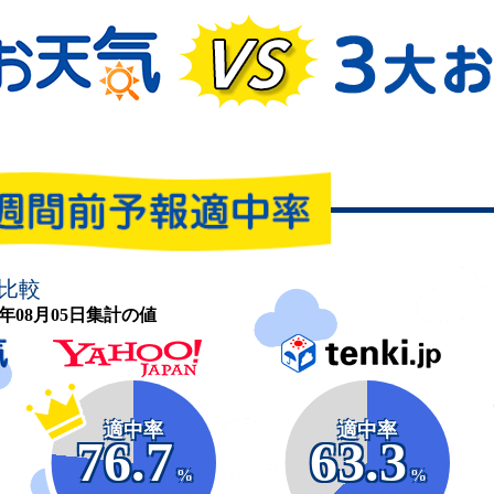
比較
26年08月05日集計の値
適中率
適中率
76.7
63.3
%
%