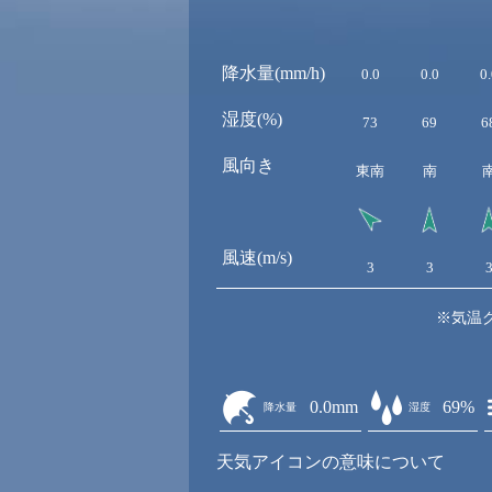
降水量(mm/h)
0.0
0.0
0.
湿度(%)
73
69
6
風向き
東南
南
風速(m/s)
3
3
※気温
0.0mm
69%
降水量
湿度
天気アイコンの意味について