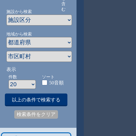
含
む
施設から検索
地域から検索
表示
件数
ソート
50音順
以上の条件で検索する
検索条件をクリア