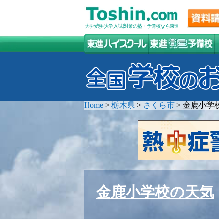
大学受験(大学入試)対策の塾・予備校なら東進
Home
>
栃木県
>
さくら市
>
金鹿小学
金鹿小学校の天気