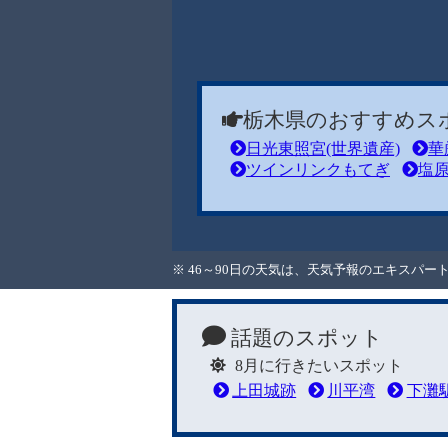
栃木県のおすすめス
日光東照宮(世界遺産)
華
ツインリンクもてぎ
塩
※ 46～90日の天気は、天気予報のエキスパ
話題のスポット
8月に行きたいスポット
上田城跡
川平湾
下灘