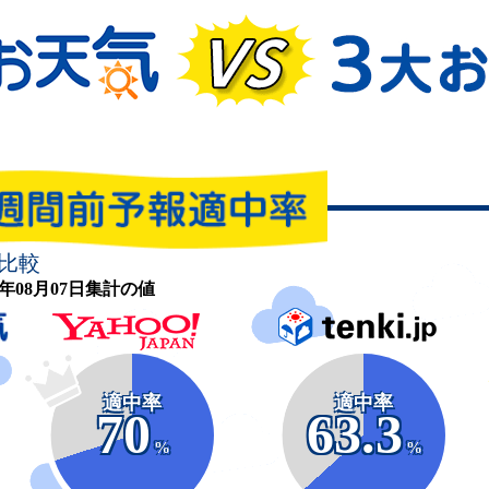
比較
26年08月07日集計の値
適中率
適中率
70
63.3
%
%