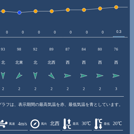
93
98
92
89
87
84
80
76
8
北
北東
北
北西
西
西
西
西
2
2
2
2
2
2
2
3
3
グラフは、表示期間の最高気温を赤、最低気温を青としています。
北西
30℃
20℃
4m/s
風速
風向
最高
最低