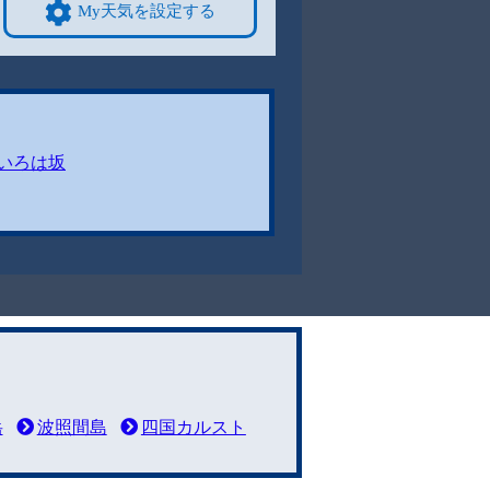
My天気を設定する
いろは坂
岳
波照間島
四国カルスト