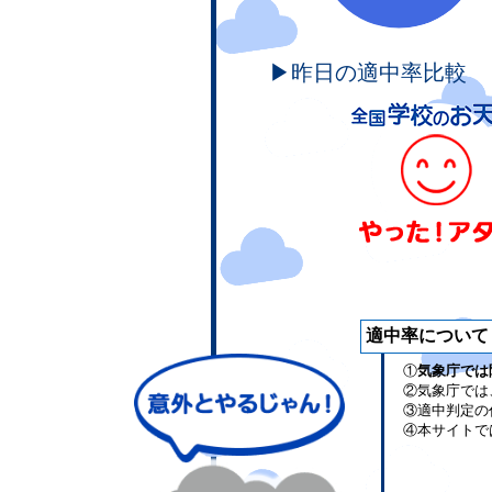
▶昨日の適中率比較
適中率について
①
気象庁では
②気象庁では
③適中判定の
④本サイトで