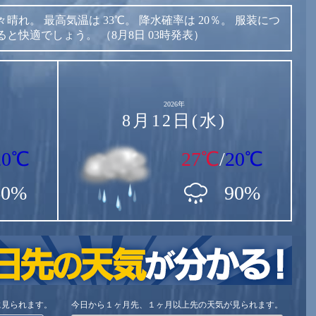
々晴れ。
最高気温は
33℃。
降水確率は
20％。
服装につ
ると快適でしょう。
（8月8日 03時発表）
2026年
8月12日(水)
20℃
27℃
/
20℃
60%
90%
に見られます。
今日から１ヶ月先、１ヶ月以上先の天気が見られます。