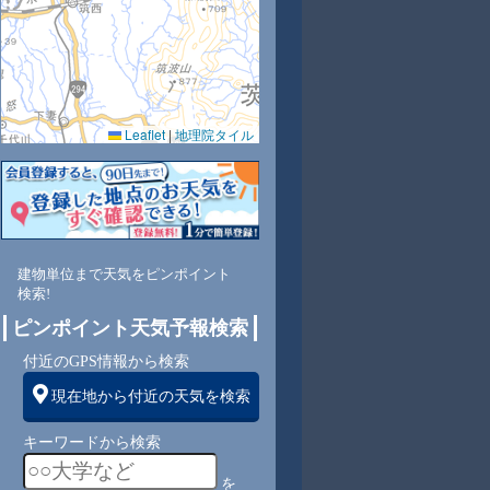
Leaflet
|
地理院タイル
4
71
64
56
54
57
72
79
80
西
北西
北西
北西
北西
北西
北西
北
北東
建物単位まで天気をピンポイント
検索!
4
5
5
5
5
5
5
4
ピンポイント天気予報検索
付近のGPS情報から検索
現在地から付近の天気を検索
キーワードから検索
を