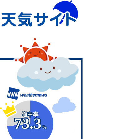
適中率
73.3
%