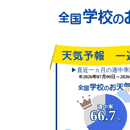
▶直近一ヵ月の適中率
※2026年07月09日～20
適中率
66.7
%