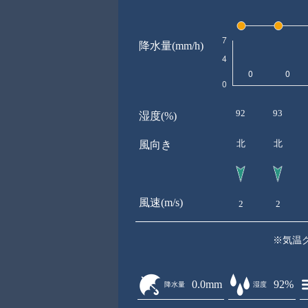
降水量(mm/h)
92
93
湿度(%)
北
北
風向き
風速(m/s)
2
2
※気温
0.0mm
92%
降水量
湿度