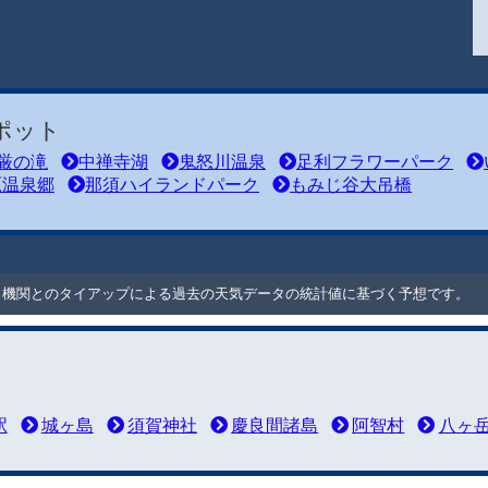
ポット
厳の滝
中禅寺湖
鬼怒川温泉
足利フラワーパーク
原温泉郷
那須ハイランドパーク
もみじ谷大吊橋
ート機関とのタイアップによる過去の天気データの統計値に基づく予想です。
駅
城ヶ島
須賀神社
慶良間諸島
阿智村
八ヶ