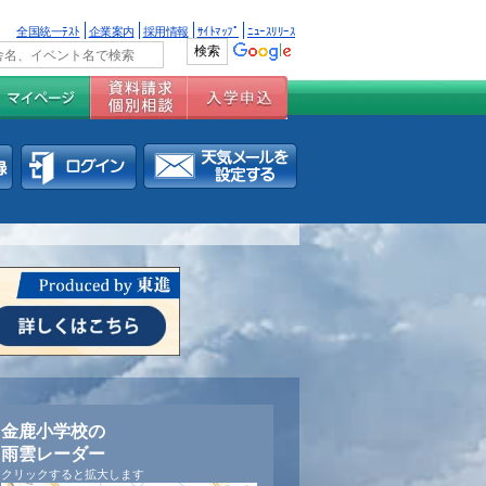
全国統一ﾃｽﾄ
企業案内
採用情報
ｻｲﾄﾏｯﾌﾟ
ﾆｭｰｽﾘﾘｰｽ
金鹿小学校の
雨雲レーダー
クリックすると拡大します