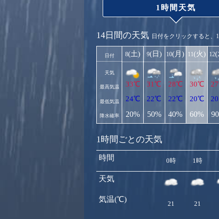
1時間天気
14日間の天気
日付をクリックすると、
(土)
(日)
(月)
(火)
8
9
10
11
12
日付
天気
33℃
31℃
28℃
30℃
2
最高気温
24℃
22℃
22℃
20℃
2
最低気温
20%
50%
40%
60%
9
降水確率
1時間ごとの天気
時間
0時
1時
天気
気温(℃)
21
21