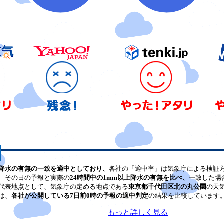
降水の有無の一致を適中としており、
各社の「適中率」は気象庁による検証
、その日の予報と実際の
24時間中の1mm以上降水の有無を比べ、
一致した場
代表地点として、気象庁の定める地点である
東京都千代田区北の丸公園
の天
は、
各社が公開している7日前0時の予報の適中判定
の結果を比較しています
もっと詳しく見る