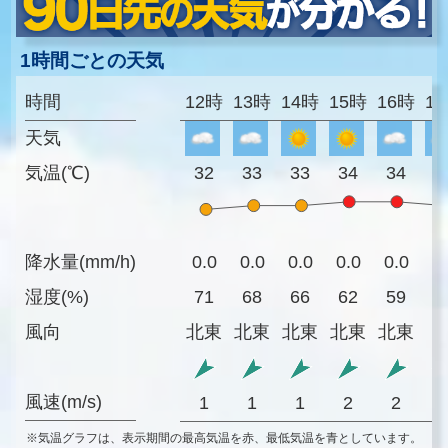
1時間ごとの天気
時間
12時
13時
14時
15時
16時
1
天気
気温(℃)
32
33
33
34
34
3
降水量(mm/h)
0.0
0.0
0.0
0.0
0.0
0
湿度(%)
71
68
66
62
59
6
風向
北東
北東
北東
北東
北東
風速(m/s)
1
1
1
2
2
※気温グラフは、表示期間の最高気温を赤、最低気温を青としています。