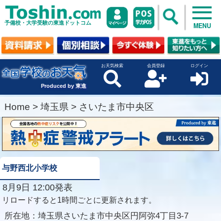
予備校・大学受験の東進ドットコム
MENU
お天気検索
会員登録
ログイン
Produced by 東進
Home
>
埼玉県
>
さいたま市中央区
与野西北小学校
8月9日 12:00発表
リロードすると1時間ごとに更新されます。
所在地：
埼玉県さいたま市中央区円阿弥4丁目3-7