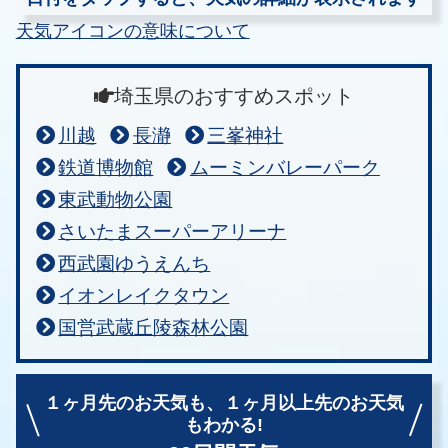
天気アイコンの意味について
埼玉県のおすすめスポット
川越
長瀞
三峯神社
鉄道博物館
ムーミンバレーパーク
東武動物公園
さいたまスーパーアリーナ
西武園ゆうえんち
イオンレイクタウン
国営武蔵丘陵森林公園
１ヶ月先のお天気も、
１ヶ月以上先のお天気
もわかる!