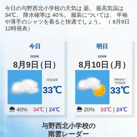
今日の与野西北小学校の天気は
曇。
最高気温は
34℃。
降水確率は
40％。
服装については、
半袖
や薄手のシャツを着ると快適でしょう。
（
8月9日
12時発表）
今日
明日
2026年
2026年
8
月
9
日
（日）
8
月
10
日
（月）
同時刻の
現在温度
予想温度
33℃
33℃
40%
34℃
|
24℃
20%
33℃
|
24℃
与野西北小学校の
雨雲レーダー