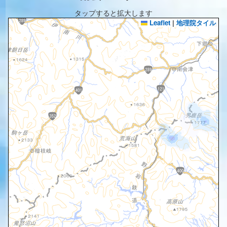
タップすると拡大します
Leaflet
|
地理院タイル