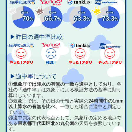
適中率
適中率
適中率
適中率
70
66.7
63.3
73.3
%
%
%
%
▶昨日の適中率比較
▶適中率について
①
気象庁では降水の有無の一致を適中としており、
各
社の「適中率」は気象庁による検証方法の基準に則り
算出しています。
②気象庁では、その日の予報と実際の
24時間中の1mm
以上降水の有無を比べ、
一致した場合に適中と判定し
ています。
③適中判定の代表地点として、気象庁の定める地点で
ある
東京都千代田区北の丸公園
の天気を参照していま
す。