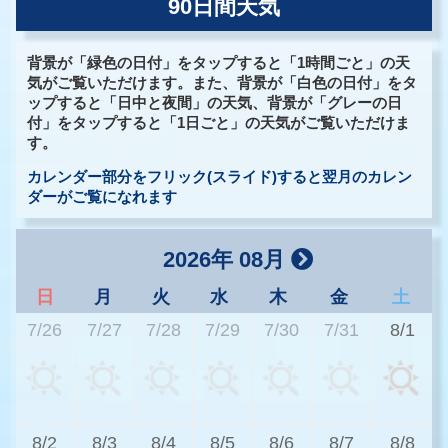
90日間天気
背景が「緑色の日付」をタップすると「1時間ごと」の天
気がご覧いただけます。また、背景が「白色の日付」をタ
ップすると「日中と夜間」の天気、背景が「グレーの日
付」をタップすると「1日ごと」の天気がご覧いただけま
す。
カレンダー部分をフリック(スライド)すると翌月のカレン
ダーがご覧になれます
2026年 08月
日
月
火
水
木
金
土
7/26
7/27
7/28
7/29
7/30
7/31
8/1
3
8/2
8/3
8/4
8/5
8/6
8/7
8/8