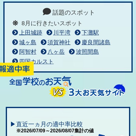
話題のスポット
8月に行きたいスポット
上田城跡
川平湾
下灘駅
城ヶ島
須賀神社
慶良間諸島
阿智村
八ヶ岳
波照間島
四国カルスト
▶直近一ヵ月の適中率比較
※2026/07/09～2026/08/07集計の値