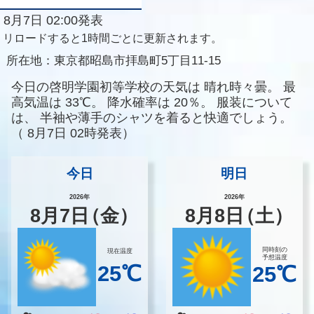
8月7日 02:00発表
リロードすると1時間ごとに更新されます。
所在地：
東京都昭島市拝島町5丁目11-15
今日の啓明学園初等学校の天気は
晴れ時々曇。
最
高気温は
33℃。
降水確率は
20％。
服装について
は、
半袖や薄手のシャツを着ると快適でしょう。
（
8月7日 02時発表）
今日
明日
2026年
2026年
8
月
7
日
（金）
8
月
8
日
（土）
同時刻の
現在温度
予想温度
25℃
25℃