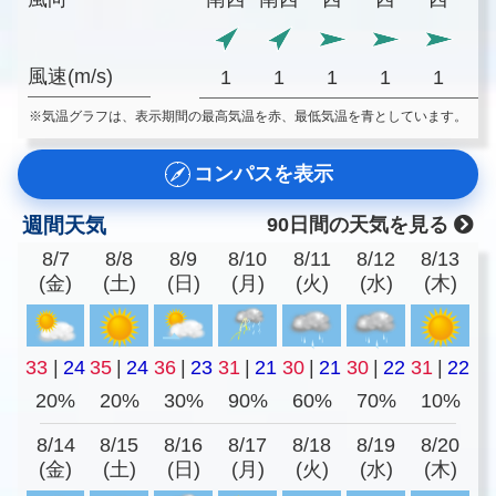
風速(m/s)
1
1
1
1
1
※気温グラフは、表示期間の最高気温を赤、最低気温を青としています。
コンパスを表示
週間天気
90日間の天気を見る
8/7
8/8
8/9
8/10
8/11
8/12
8/13
(金)
(土)
(日)
(月)
(火)
(水)
(木)
33
|
24
35
|
24
36
|
23
31
|
21
30
|
21
30
|
22
31
|
22
20%
20%
30%
90%
60%
70%
10%
8/14
8/15
8/16
8/17
8/18
8/19
8/20
(金)
(土)
(日)
(月)
(火)
(水)
(木)