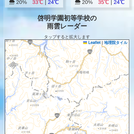
20%
33℃
|
24℃
20%
35℃
|
24℃
啓明学園初等学校の
雨雲レーダー
タップすると拡大します
Leaflet
|
地理院タイル