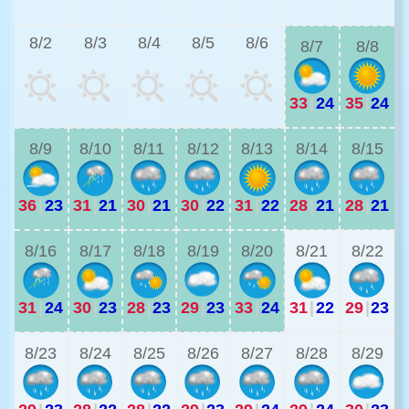
3
8/2
8/3
8/4
8/5
8/6
8/7
8/8
33
|
24
35
|
24
2
8/9
8/10
8/11
8/12
8/13
8/14
8/15
36
|
23
31
|
21
30
|
21
30
|
22
31
|
22
28
|
21
28
|
21
2
8/16
8/17
8/18
8/19
8/20
8/21
8/22
31
|
24
30
|
23
28
|
23
29
|
23
33
|
24
31
|
22
29
|
23
8/23
8/24
8/25
8/26
8/27
8/28
8/29