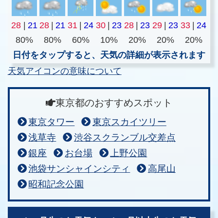
28
|
21
28
|
21
31
|
24
30
|
23
28
|
23
29
|
23
33
|
24
80%
80%
60%
10%
20%
20%
20%
日付をタップすると、天気の詳細が表示されます
天気アイコンの意味について
東京都のおすすめスポット
東京タワー
東京スカイツリー
浅草寺
渋谷スクランブル交差点
銀座
お台場
上野公園
池袋サンシャインシティ
高尾山
昭和記念公園