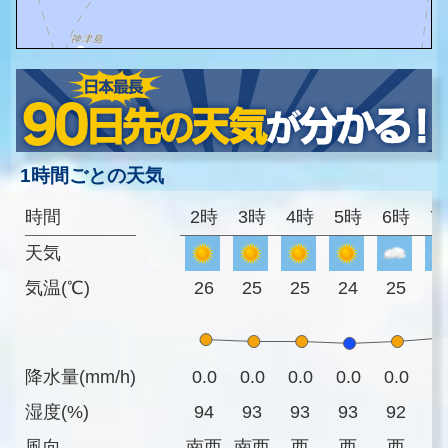
1時間ごとの天気
時間
2時
3時
4時
5時
6時
7
天気
気温(℃)
26
25
25
24
25
2
降水量(mm/h)
0.0
0.0
0.0
0.0
0.0
0
湿度(%)
94
93
93
93
92
8
風向
南西
南西
西
西
西