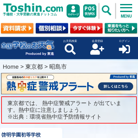
予備校・大学受験の東進ドットコム
MENU
お天気検索
会員登録
ログイン
Produced by 東進
Home
>
東京都
>
昭島市
東京都では、 熱中症警戒アラート が出ていま
す。熱中症に注意しましょう。
※出典：環境省熱中症予防情報サイト
啓明学園初等学校