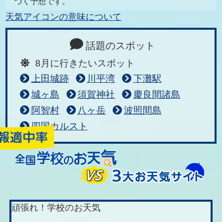
づく予想です。
天気アイコンの意味について
話題のスポット
8月に行きたいスポット
上田城跡
川平湾
下灘駅
城ヶ島
須賀神社
慶良間諸島
阿智村
八ヶ岳
波照間島
四国カルスト
頑張れ！学校のお天気