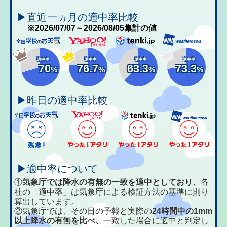
▶直近一ヵ月の適中率比較
※2026/07/07～2026/08/05集計の値
適中率
適中率
適中率
適中率
70
76.7
63.3
73.3
%
%
%
%
▶昨日の適中率比較
▶適中率について
①
気象庁では降水の有無の一致を適中としており、
各
社の「適中率」は気象庁による検証方法の基準に則り
算出しています。
②気象庁では、その日の予報と実際の
24時間中の1mm
以上降水の有無を比べ、
一致した場合に適中と判定し