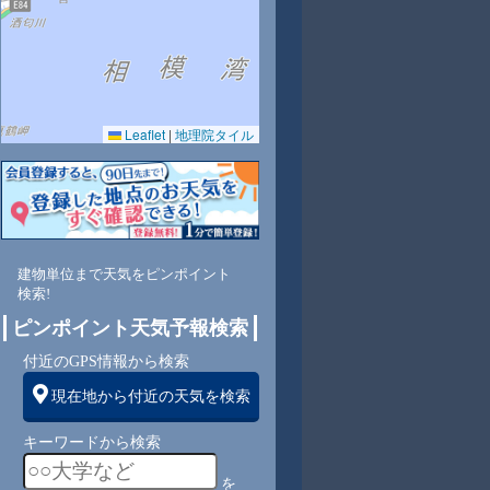
Leaflet
|
地理院タイル
0
66
65
63
68
70
71
74
77
北
北東
北東
北東
北東
北東
北
北
北
建物単位まで天気をピンポイント
検索!
4
4
4
3
3
3
4
4
ピンポイント天気予報検索
付近のGPS情報から検索
現在地から付近の天気を検索
キーワードから検索
を