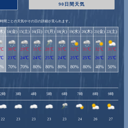
90日間天気
1時間ごとの天気やその日の詳細が見られます。
(木)
(金)
(土)
(日)
(月)
(火)
(水)
(木)
(金)
(土)
14
15
16
17
18
19
20
21
22
9℃
30℃
29℃
31℃
28℃
31℃
32℃
31℃
32℃
31℃
2℃
23℃
24℃
24℃
25℃
24℃
25℃
25℃
26℃
25℃
0%
70%
70%
80%
80%
80%
80%
80%
40%
50%
2時
3時
4時
5時
6時
7時
8時
9時
10
22
23
23
23
23
24
26
27
2