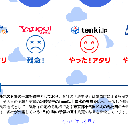
降水の有無の一致を適中としており、
各社の「適中率」は気象庁による検証
、その日の予報と実際の
24時間中の1mm以上降水の有無を比べ、
一致した場
代表地点として、気象庁の定める地点である
東京都千代田区北の丸公園
の天
は、
各社が公開している7日前0時の予報の適中判定
の結果を比較しています
もっと詳しく見る