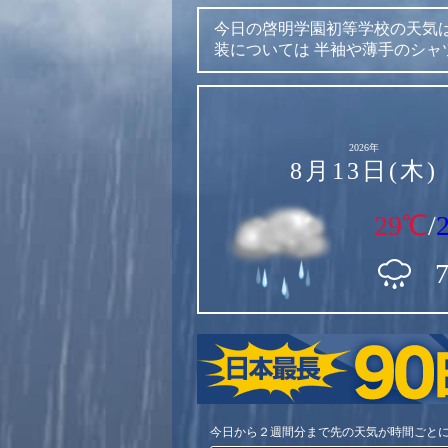
今日の啓明学園初等学校の天気
装については
半袖や薄手のシャ
2026年
8月13日(木)
29℃
/
今日から２週間分まで先の天気が時間ごと