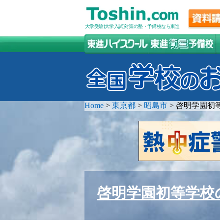
大学受験(大学入試)対策の塾・予備校なら東進
Home
>
東京都
>
昭島市
>
啓明学園初
啓明学園初等学校