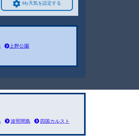
My天気を設定する
場
上野公園
岳
波照間島
四国カルスト