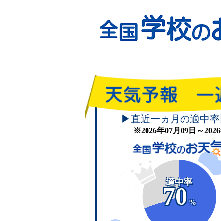
▶直近一ヵ月の適中率
※2026年07月09日～20
適中率
70
%