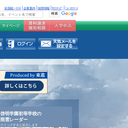
全国統一ﾃｽﾄ
企業案内
採用情報
ｻｲﾄﾏｯﾌﾟ
ﾆｭｰｽﾘﾘｰｽ
啓明学園初等学校の
雨雲レーダー
クリックすると拡大します