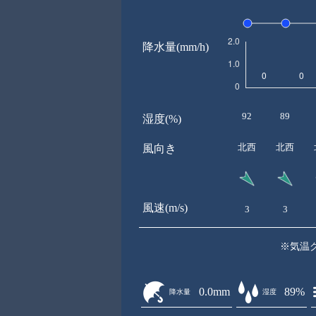
降水量(mm/h)
92
89
湿度(%)
北西
北西
風向き
風速(m/s)
3
3
※気温
0.0mm
89%
降水量
湿度