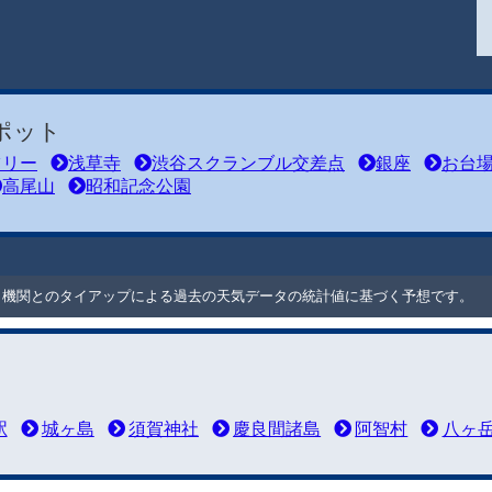
ポット
ツリー
浅草寺
渋谷スクランブル交差点
銀座
お台
高尾山
昭和記念公園
ート機関とのタイアップによる過去の天気データの統計値に基づく予想です。
駅
城ヶ島
須賀神社
慶良間諸島
阿智村
八ヶ