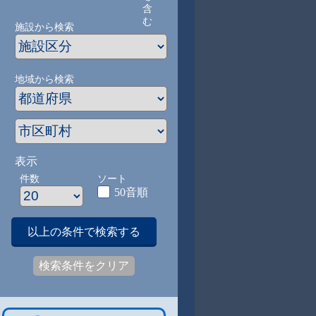
含
む
施設から検索
地域から検索
表示
件数
ソート
50音順
以上の条件で検索する
検索条件をクリア