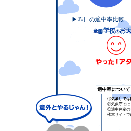
▶昨日の適中率比較
適中率について
①
気象庁では
②気象庁では
③適中判定の
④本サイトで