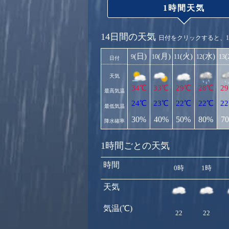
1時間天気
14日間の天気
日付をクリックすると、
(日)
(月)
(火)
(水)
9
10
11
12
13
日付
天気
34℃
33℃
29℃
28℃
2
最高気温
24℃
23℃
22℃
22℃
2
最低気温
30%
40%
50%
80%
7
降水確率
1時間ごとの天気
時間
0時
1時
天気
気温(℃)
22
22