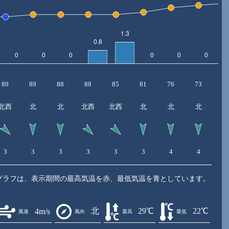
89
89
88
88
85
81
76
73
7
北西
北
北
北西
北西
北
北
北
3
3
3
3
3
3
4
4
4
グラフは、表示期間の最高気温を赤、最低気温を青としています。
北
29℃
22℃
4m/s
風速
風向
最高
最低