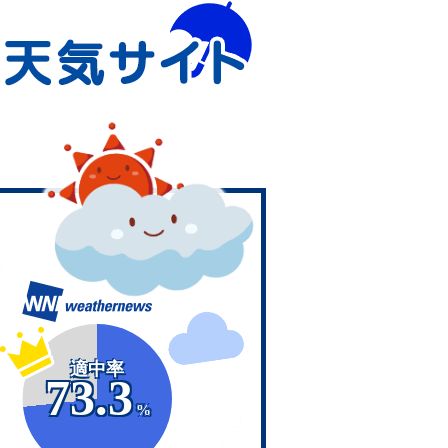
適中率
73.3
%