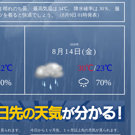
は
晴れのち曇。
最高気温は
34℃。
降水確率は
30％。
服
ツを着ると快適でしょう。
（8月9日 01時発表）
2026年
8月14日(金)
22℃
30℃
/
23℃
70%
70%
に見られます。
今日から１ヶ月先、１ヶ月以上先の天気が見られます。