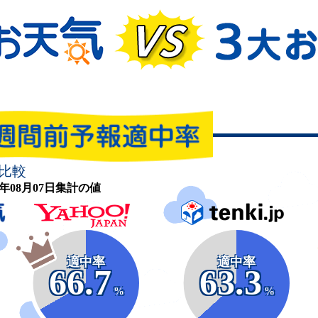
比較
26年08月07日集計の値
適中率
適中率
66.7
63.3
%
%