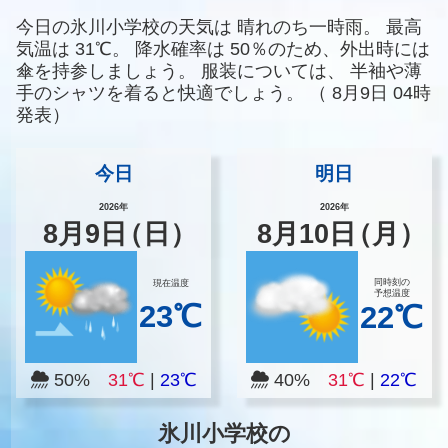
今日の氷川小学校の天気は
晴れのち一時雨。
最高
気温は
31℃。
降水確率は
50％のため、外出時には
傘を持参しましょう。
服装については、
半袖や薄
手のシャツを着ると快適でしょう。
（
8月9日 04時
発表）
今日
明日
2026年
2026年
8
月
9
日
（日）
8
月
10
日
（月）
同時刻の
現在温度
予想温度
23℃
22℃
50%
31℃
|
23℃
40%
31℃
|
22℃
氷川小学校の