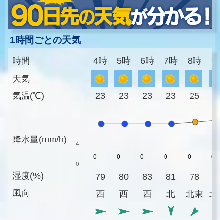
1時間ごとの天気
時間
4時
5時
6時
7時
8時
9
天気
気温(℃)
23
23
23
23
25
2
降水量(mm/h)
湿度(%)
79
80
83
81
78
6
風向
西
西
西
北
北東
北