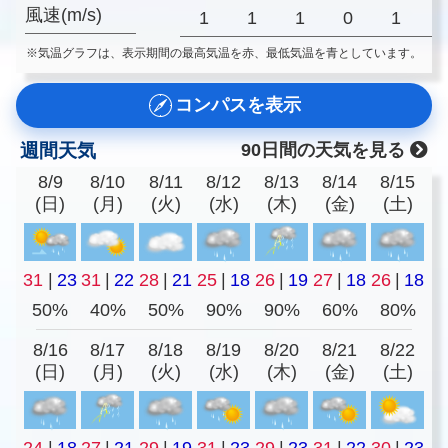
風速(m/s)
1
1
1
0
1
※気温グラフは、表示期間の最高気温を赤、最低気温を青としています。
コンパスを表示
週間天気
90日間の天気を見る
8/9
8/10
8/11
8/12
8/13
8/14
8/15
(日)
(月)
(火)
(水)
(木)
(金)
(土)
31
|
23
31
|
22
28
|
21
25
|
18
26
|
19
27
|
18
26
|
18
50%
40%
50%
90%
90%
60%
80%
8/16
8/17
8/18
8/19
8/20
8/21
8/22
(日)
(月)
(火)
(水)
(木)
(金)
(土)
24
|
18
27
|
21
29
|
19
31
|
23
29
|
23
31
|
22
30
|
23