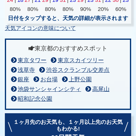
80%
80%
80%
80%
90%
20%
60%
日付をタップすると、天気の詳細が表示されます
天気アイコンの意味について
東京都のおすすめスポット
東京タワー
東京スカイツリー
浅草寺
渋谷スクランブル交差点
銀座
お台場
上野公園
池袋サンシャインシティ
高尾山
昭和記念公園
１ヶ月先のお天気も、
１ヶ月以上先のお天気
もわかる!