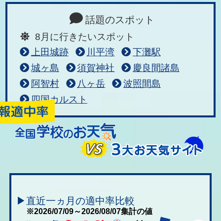
話題のスポット
8月に行きたいスポット
上田城跡
川平湾
下灘駅
城ヶ島
須賀神社
慶良間諸島
阿智村
八ヶ岳
波照間島
四国カルスト
▶直近一ヵ月の適中率比較
※2026/07/09～2026/08/07集計の値