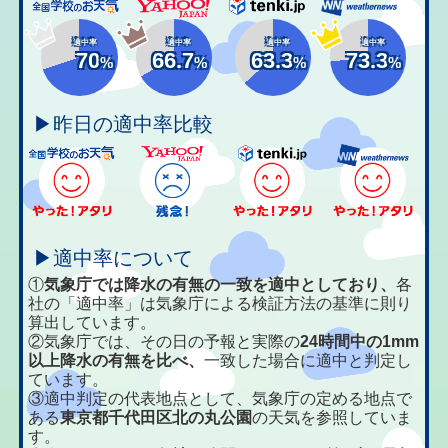
適中率
適中率
適中率
適中率
70
66.7
63.3
73.3
%
%
%
%
▶昨日の適中率比較
▶適中率について
①
気象庁では降水の有無の一致を適中としており、
各
社の「適中率」は気象庁による検証方法の基準に則り
算出しています。
②気象庁では、その日の予報と実際の
24時間中の1mm
以上降水の有無を比べ、
一致した場合に適中と判定し
ています。
③適中判定の代表地点として、気象庁の定める地点で
ある
東京都千代田区北の丸公園
の天気を参照していま
す。