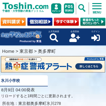
予備校・大学受験の東進ドットコム
MENU
お天気検索
会員登録
ログイン
Produced by 東進
Home
>
東京都
>
奥多摩町
氷川小学校
8月9日 04:00発表
リロードすると1時間ごとに更新されます。
所在地：
東京都奥多摩町氷川278