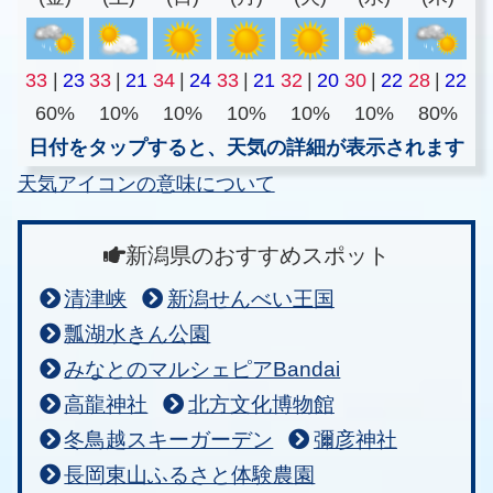
33
|
23
33
|
21
34
|
24
33
|
21
32
|
20
30
|
22
28
|
22
60%
10%
10%
10%
10%
10%
80%
日付をタップすると、天気の詳細が表示されます
天気アイコンの意味について
新潟県のおすすめスポット
清津峡
新潟せんべい王国
瓢湖水きん公園
みなとのマルシェピアBandai
高龍神社
北方文化博物館
冬鳥越スキーガーデン
彌彦神社
長岡東山ふるさと体験農園