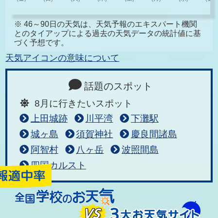
※ 46～90日の天気は、天気予報のエキスパート機関
とのタイアップによる過去の天気データの統計値に基
づく予想です。
天気アイコンの意味について
話題のスポット
8月に行きたいスポット
上田城跡
川平湾
下灘駅
城ヶ島
須賀神社
慶良間諸島
阿智村
八ヶ岳
波照間島
四国カルスト