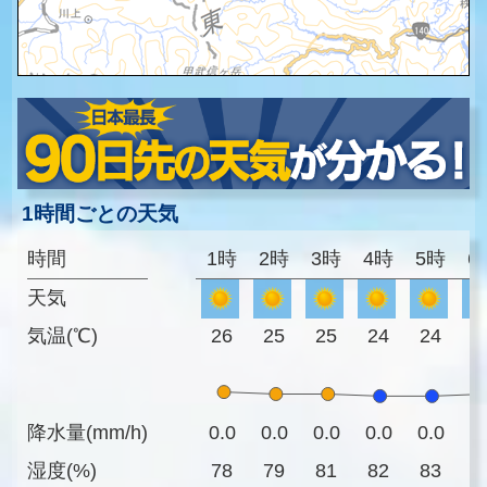
1時間ごとの天気
時間
1時
2時
3時
4時
5時
6
天気
気温(℃)
26
25
25
24
24
2
降水量(mm/h)
0.0
0.0
0.0
0.0
0.0
0
湿度(%)
78
79
81
82
83
8