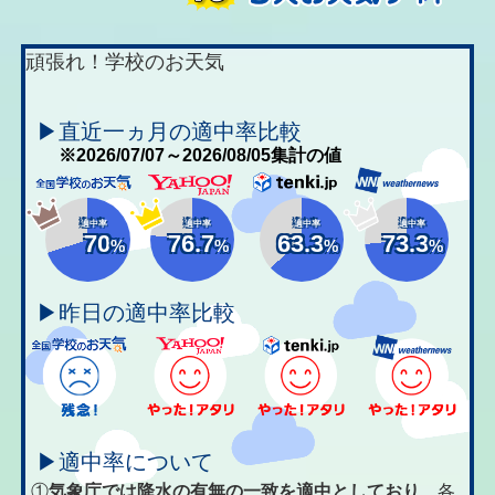
頑張れ！学校のお天気
▶直近一ヵ月の適中率比較
※2026/07/07～2026/08/05集計の値
適中率
適中率
適中率
適中率
70
76.7
63.3
73.3
%
%
%
%
▶昨日の適中率比較
▶適中率について
①
気象庁では降水の有無の一致を適中としており、
各