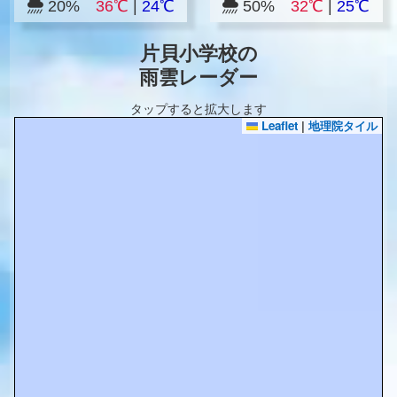
20%
36℃
|
24℃
50%
32℃
|
25℃
片貝小学校の
雨雲レーダー
タップすると拡大します
Leaflet
|
地理院タイル