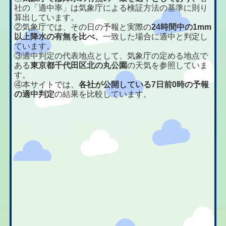
社の「適中率」は気象庁による検証方法の基準に則り
算出しています。
②気象庁では、その日の予報と実際の
24時間中の1mm
以上降水の有無を比べ、
一致した場合に適中と判定し
ています。
③適中判定の代表地点として、気象庁の定める地点で
ある
東京都千代田区北の丸公園
の天気を参照していま
す。
④本サイトでは、
各社が公開している7日前0時の予報
の適中判定
の結果を比較しています。