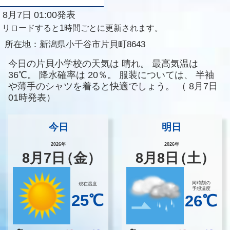
8月7日 01:00発表
リロードすると1時間ごとに更新されます。
所在地：
新潟県小千谷市片貝町8643
今日の片貝小学校の天気は
晴れ。
最高気温は
36℃。
降水確率は
20％。
服装については、
半袖
や薄手のシャツを着ると快適でしょう。
（
8月7日
01時発表）
今日
明日
2026年
2026年
8
月
7
日
（金）
8
月
8
日
（土）
同時刻の
現在温度
予想温度
25℃
26℃