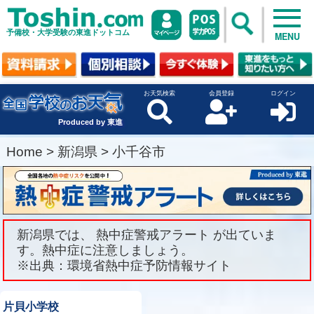
予備校・大学受験の東進ドットコム
MENU
お天気検索
会員登録
ログイン
Produced by 東進
Home
>
新潟県
>
小千谷市
新潟県では、 熱中症警戒アラート が出ていま
す。熱中症に注意しましょう。
※出典：環境省熱中症予防情報サイト
片貝小学校