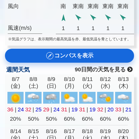
風向
南
東南
東南
東南
東南
風速(m/s)
1
1
1
1
1
※気温グラフは、表示期間の最高気温を赤、最低気温を青としています。
コンパスを表示
週間天気
90日間の天気を見る
8/7
8/8
8/9
8/10
8/11
8/12
8/13
(金)
(土)
(日)
(月)
(火)
(水)
(木)
36
|
24
32
|
25
29
|
24
31
|
19
31
|
19
32
|
20
33
|
21
20%
50%
50%
60%
60%
60%
60%
8/14
8/15
8/16
8/17
8/18
8/19
8/20
(金)
(土)
(日)
(月)
(火)
(水)
(木)