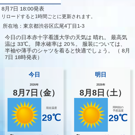
8月7日 18:00発表
リロードすると1時間ごとに更新されます。
所在地：
東京都渋谷区広尾4丁目1-3
今日の日本赤十字看護大学の天気は
晴れ。
最高気
温は
33℃。
降水確率は
20％。
服装については、
半袖や薄手のシャツを着ると快適でしょう。
（
8月
7日 18時発表）
今日
明日
2026年
2026年
8
月
7
日
（金）
8
月
8
日
（土）
同時刻の
現在温度
予想温度
29℃
29℃