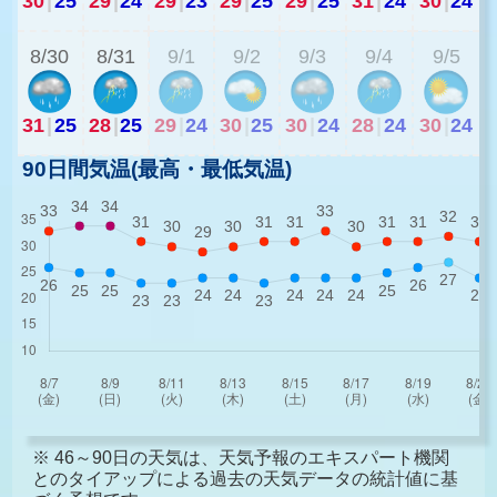
30
|
25
29
|
24
29
|
23
29
|
25
29
|
25
31
|
24
30
|
24
2
8/30
8/31
9/1
9/2
9/3
9/4
9/5
31
|
25
28
|
25
29
|
24
30
|
25
30
|
24
28
|
24
30
|
24
90日間気温(最高・最低気温)
※ 46～90日の天気は、天気予報のエキスパート機関
とのタイアップによる過去の天気データの統計値に基