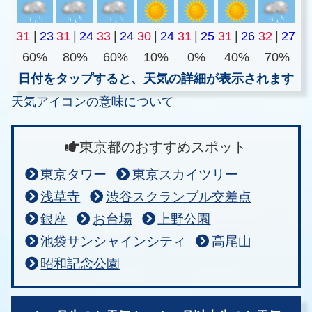
31
|
23
31
|
24
33
|
24
30
|
24
31
|
25
31
|
26
32
|
27
60%
80%
60%
10%
0%
40%
70%
日付をタップすると、天気の詳細が表示されます
天気アイコンの意味について
東京都のおすすめスポット
東京タワー
東京スカイツリー
浅草寺
渋谷スクランブル交差点
銀座
お台場
上野公園
池袋サンシャインシティ
高尾山
昭和記念公園