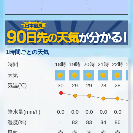
1時間ごとの天気
時間
18時
19時
20時
21時
22時
2
天気
気温(℃)
30
29
29
28
28
2
降水量(mm/h)
0.0
0.0
0.0
0.0
0.0
0
湿度(%)
-
82
83
84
86
8
風向
南
南
南
南
南