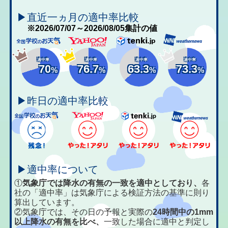
▶直近一ヵ月の適中率比較
※2026/07/07～2026/08/05集計の値
適中率
適中率
適中率
適中率
70
76.7
63.3
73.3
%
%
%
%
▶昨日の適中率比較
▶適中率について
①
気象庁では降水の有無の一致を適中としており、
各
社の「適中率」は気象庁による検証方法の基準に則り
算出しています。
②気象庁では、その日の予報と実際の
24時間中の1mm
以上降水の有無を比べ、
一致した場合に適中と判定し