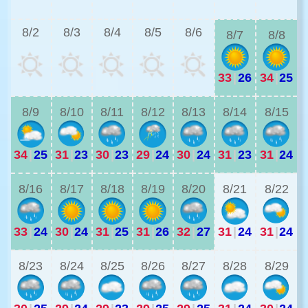
3
8/2
8/3
8/4
8/5
8/6
8/7
8/8
33
|
26
34
|
25
3
8/9
8/10
8/11
8/12
8/13
8/14
8/15
34
|
25
31
|
23
30
|
23
29
|
24
30
|
24
31
|
23
31
|
24
2
8/16
8/17
8/18
8/19
8/20
8/21
8/22
33
|
24
30
|
24
31
|
25
31
|
26
32
|
27
31
|
24
31
|
24
2
8/23
8/24
8/25
8/26
8/27
8/28
8/29