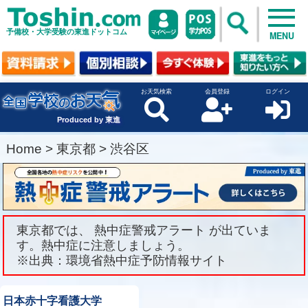
予備校・大学受験の東進ドットコム
MENU
お天気検索
会員登録
ログイン
Produced by 東進
Home
>
東京都
>
渋谷区
東京都では、 熱中症警戒アラート が出ていま
す。熱中症に注意しましょう。
※出典：環境省熱中症予防情報サイト
日本赤十字看護大学