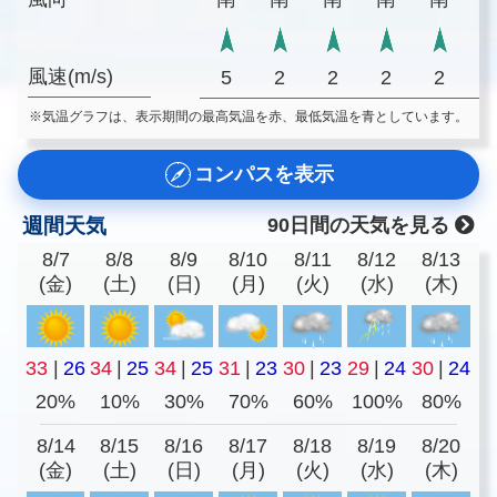
風速(m/s)
5
2
2
2
2
※気温グラフは、表示期間の最高気温を赤、最低気温を青としています。
コンパスを表示
週間天気
90日間の天気を見る
8/7
8/8
8/9
8/10
8/11
8/12
8/13
(金)
(土)
(日)
(月)
(火)
(水)
(木)
33
|
26
34
|
25
34
|
25
31
|
23
30
|
23
29
|
24
30
|
24
20%
10%
30%
70%
60%
100%
80%
8/14
8/15
8/16
8/17
8/18
8/19
8/20
(金)
(土)
(日)
(月)
(火)
(水)
(木)