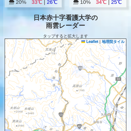
20%
33℃
|
26℃
10%
34℃
|
25℃
日本赤十字看護大学の
雨雲レーダー
タップすると拡大します
Leaflet
|
地理院タイル