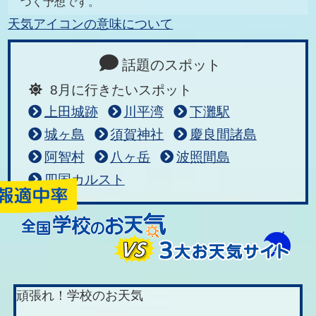
づく予想です。
天気アイコンの意味について
話題のスポット
8月に行きたいスポット
上田城跡
川平湾
下灘駅
城ヶ島
須賀神社
慶良間諸島
阿智村
八ヶ岳
波照間島
四国カルスト
頑張れ！学校のお天気