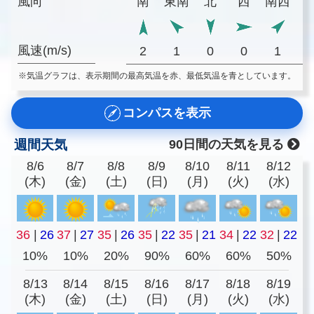
風向
南
東南
北
西
南西
風速(m/s)
2
1
0
0
1
※気温グラフは、表示期間の最高気温を赤、最低気温を青としています。
コンパスを表示
週間天気
90日間の天気を見る
8/6
8/7
8/8
8/9
8/10
8/11
8/12
(木)
(金)
(土)
(日)
(月)
(火)
(水)
36
|
26
37
|
27
35
|
26
35
|
22
35
|
21
34
|
22
32
|
22
10%
10%
20%
90%
60%
60%
50%
8/13
8/14
8/15
8/16
8/17
8/18
8/19
(木)
(金)
(土)
(日)
(月)
(火)
(水)