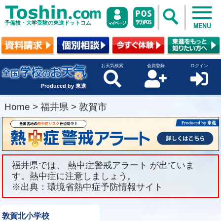
予備校・大学受験の東進ドットコム
MENU
お天気検索
会員登録
ログイン
Produced by 東進
Home
>
福井県
>
敦賀市
福井県では、 熱中症警戒アラート が出ていま
す。熱中症に注意しましょう。
※出典：環境省熱中症予防情報サイト
敦賀北小学校