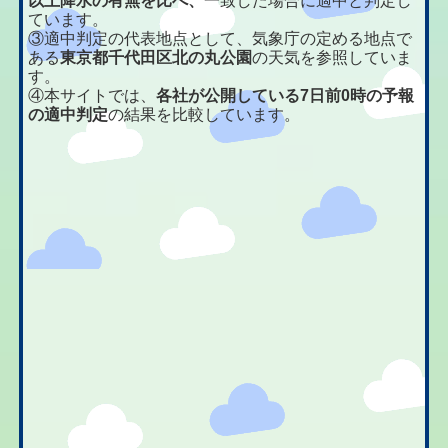
以上降水の有無を比べ、
一致した場合に適中と判定し
ています。
③適中判定の代表地点として、気象庁の定める地点で
ある
東京都千代田区北の丸公園
の天気を参照していま
す。
④本サイトでは、
各社が公開している7日前0時の予報
の適中判定
の結果を比較しています。