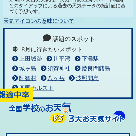
とのタイアップによる過去の天気データの統計値に基
づく予想です。
天気アイコンの意味について
話題のスポット
8月に行きたいスポット
上田城跡
川平湾
下灘駅
城ヶ島
須賀神社
慶良間諸島
阿智村
八ヶ岳
波照間島
四国カルスト