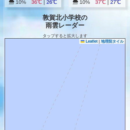
10%
36℃
|
26℃
10%
37℃
|
27℃
敦賀北小学校の
雨雲レーダー
タップすると拡大します
Leaflet
|
地理院タイル