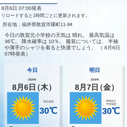
8月6日 07:00発表
リロードすると1時間ごとに更新されます。
所在地：
福井県敦賀市曙町11-94
今日の敦賀北小学校の天気は
晴れ。
最高気温は
36℃。
降水確率は
10％。
服装については、
半袖
や薄手のシャツを着ると快適でしょう。
（
8月6日
07時発表）
今日
明日
2026年
2026年
8
月
6
日
（木）
8
月
7
日
（金）
同時刻の
現在温度
予想温度
30℃
30℃