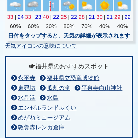
33
|
24
33
|
23
40
|
22
25
|
22
28
|
21
30
|
21
29
|
22
60%
60%
20%
80%
70%
40%
40%
日付をタップすると、天気の詳細が表示されます
天気アイコンの意味について
福井県のおすすめスポット
永平寺
福井県立恐竜博物館
東尋坊
瓜割の滝
平泉寺白山神社
水晶浜
水島
エンゼルランドふくい
めがねミュージアム
敦賀赤レンガ倉庫