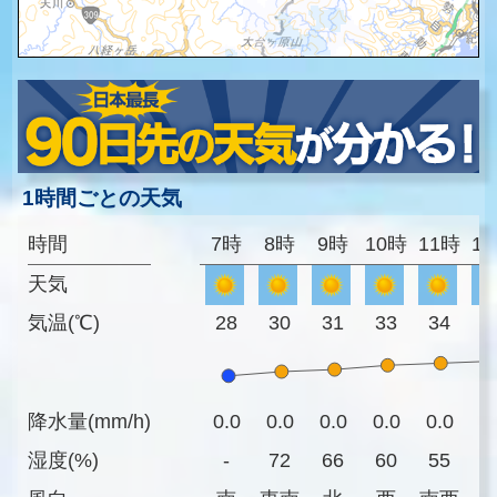
1時間ごとの天気
時間
7時
8時
9時
10時
11時
1
天気
気温(℃)
28
30
31
33
34
3
降水量(mm/h)
0.0
0.0
0.0
0.0
0.0
0
湿度(%)
-
72
66
60
55
5