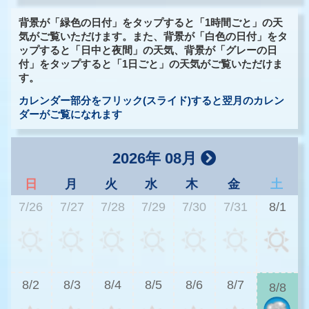
背景が「緑色の日付」をタップすると「1時間ごと」の天
気がご覧いただけます。また、背景が「白色の日付」をタ
ップすると「日中と夜間」の天気、背景が「グレーの日
付」をタップすると「1日ごと」の天気がご覧いただけま
す。
カレンダー部分をフリック(スライド)すると翌月のカレン
ダーがご覧になれます
2026年 08月
日
月
火
水
木
金
土
7/26
7/27
7/28
7/29
7/30
7/31
8/1
2
8/2
8/3
8/4
8/5
8/6
8/7
8/8