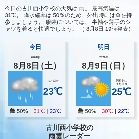
今日の古川西小学校の天気は
雨。
最高気温は
31℃。
降水確率は
50％のため、外出時には傘を持
参しましょう。
服装については、
半袖や薄手のシ
ャツを着ると快適でしょう。
（
8月8日 19時発表）
今日
明日
2026年
2026年
8
月
8
日
（土）
8
月
9
日
（日）
同時刻の
現在温度
予想温度
23℃
25℃
50%
31℃
|
23℃
50%
30℃
|
22℃
古川西小学校の
雨雲レーダー