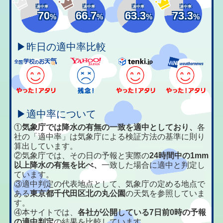
適中率
適中率
適中率
適中率
70
66.7
63.3
73.3
%
%
%
%
▶昨日の適中率比較
▶適中率について
①
気象庁では降水の有無の一致を適中としており、
各
社の「適中率」は気象庁による検証方法の基準に則り
算出しています。
②気象庁では、その日の予報と実際の
24時間中の1mm
以上降水の有無を比べ、
一致した場合に適中と判定し
ています。
③適中判定の代表地点として、気象庁の定める地点で
ある
東京都千代田区北の丸公園
の天気を参照していま
す。
④本サイトでは、
各社が公開している7日前0時の予報
の適中判定
の結果を比較しています。