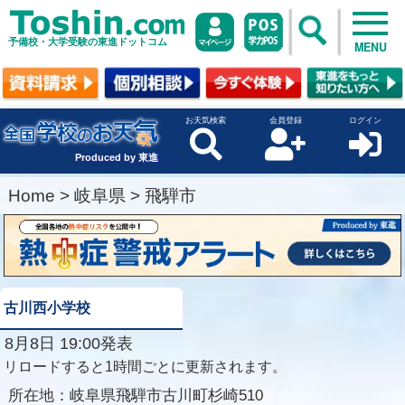
予備校・大学受験の東進ドットコム
MENU
お天気検索
会員登録
ログイン
Produced by 東進
Home
>
岐阜県
>
飛騨市
古川西小学校
8月8日 19:00発表
リロードすると1時間ごとに更新されます。
所在地：
岐阜県飛騨市古川町杉崎510