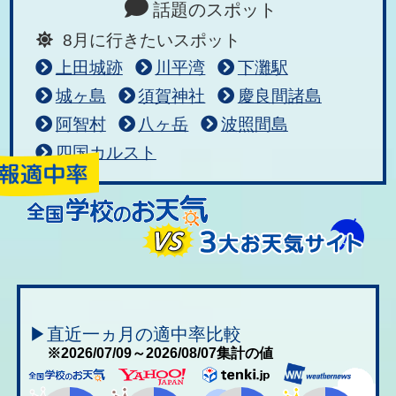
話題のスポット
8月に行きたいスポット
上田城跡
川平湾
下灘駅
城ヶ島
須賀神社
慶良間諸島
阿智村
八ヶ岳
波照間島
四国カルスト
▶直近一ヵ月の適中率比較
※2026/07/09～2026/08/07集計の値