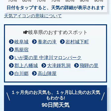
70%
60%
70%
70%
80%
90%
90%
日付をタップすると、天気の詳細が表示されます
天気アイコンの意味について
岐阜県のおすすめスポット
岐阜城
養老の滝
岩村城下町
馬籠宿
いが栗の里 中津川マロンパーク
郡上八幡城
大滝鍾乳洞
飛騨の里
白川郷
高山陣屋
１ヶ月先のお天気も、
１ヶ月以上先のお天気
もわかる!
90日間天気