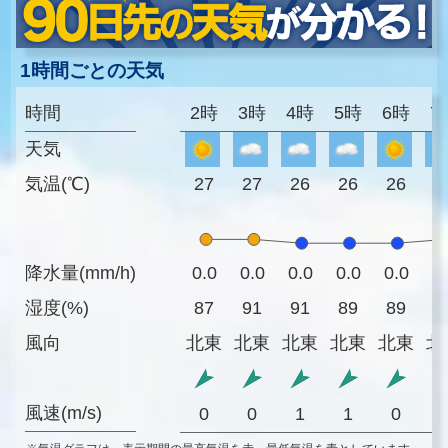
1時間ごとの天気
時間
2時
3時
4時
5時
6時
7
天気
気温(℃)
27
27
26
26
26
2
降水量(mm/h)
0.0
0.0
0.0
0.0
0.0
0
湿度(%)
87
91
91
89
89
8
風向
北東
北東
北東
北東
北東
北
風速(m/s)
0
0
1
1
0