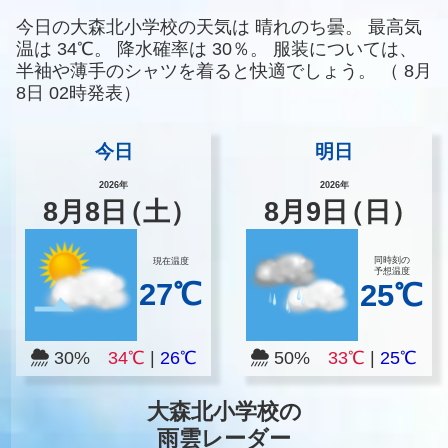
今日の大森北小学校の天気は
晴れのち曇。
最高気
温は
34℃。
降水確率は
30％。
服装については、
半袖や薄手のシャツを着ると快適でしょう。
（
8月
8日 02時発表）
今日
明日
2026年
2026年
8
月
8
日
（土）
8
月
9
日
（日）
同時刻の
現在温度
予想温度
27℃
25℃
30%
34℃
|
26℃
50%
33℃
|
25℃
大森北小学校の
雨雲レーダー