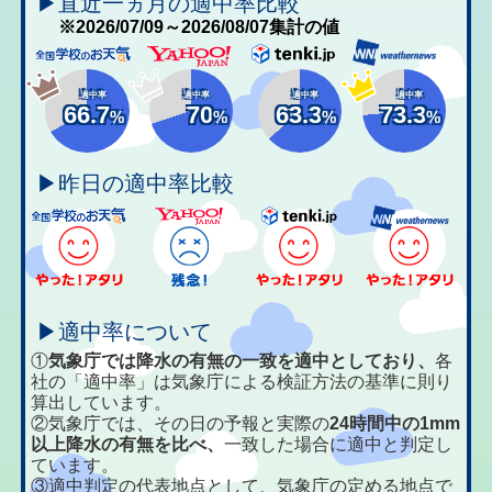
▶直近一ヵ月の適中率比較
※2026/07/09～2026/08/07集計の値
適中率
適中率
適中率
適中率
66.7
70
63.3
73.3
%
%
%
%
▶昨日の適中率比較
▶適中率について
①
気象庁では降水の有無の一致を適中としており、
各
社の「適中率」は気象庁による検証方法の基準に則り
算出しています。
②気象庁では、その日の予報と実際の
24時間中の1mm
以上降水の有無を比べ、
一致した場合に適中と判定し
ています。
③適中判定の代表地点として、気象庁の定める地点で