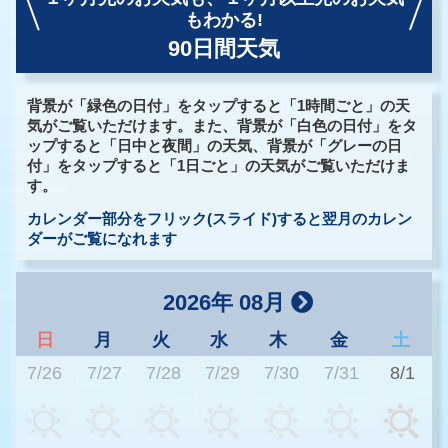
もわかる!
90日間天気
背景が「緑色の日付」をタップすると「1時間ごと」の天
気がご覧いただけます。また、背景が「白色の日付」をタ
ップすると「日中と夜間」の天気、背景が「グレーの日
付」をタップすると「1日ごと」の天気がご覧いただけま
す。
カレンダー部分をフリック(スライド)すると翌月のカレン
ダーがご覧になれます
2026年 08月
日
月
火
水
木
金
土
7/26
7/27
7/28
7/29
7/30
7/31
8/1
3