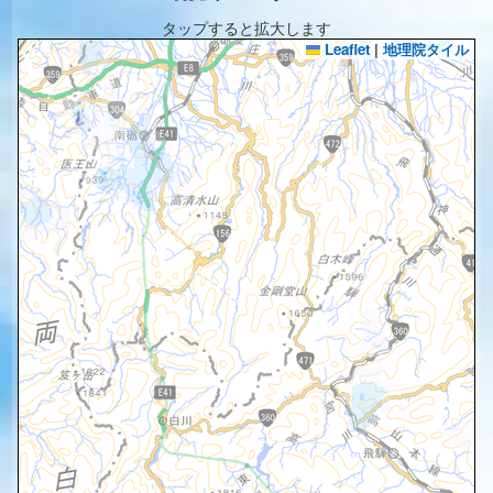
タップすると拡大します
Leaflet
|
地理院タイル