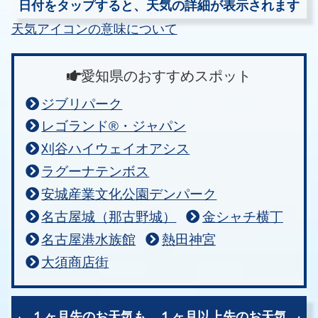
日付をタップすると、天気の詳細が表示されます
天気アイコンの意味について
愛知県のおすすめスポット
ジブリパーク
レゴランド®・ジャパン
刈谷ハイウェイオアシス
ラグーナテンボス
安城産業文化公園デンパーク
名古屋城（那古野城）
金シャチ横丁
名古屋港水族館
熱田神宮
大須商店街
１ヶ月先のお天気も、
１ヶ月以上先のお天気