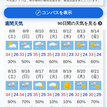
※気温グラフは、表示期間の最高気温を赤、最低気温を青としています。
コンパスを表示
週間天気
90日間の天気を見る
8/8
8/9
8/10
8/11
8/12
8/13
8/14
(土)
(日)
(月)
(火)
(水)
(木)
(金)
34
|
26
33
|
25
35
|
25
35
|
23
33
|
23
32
|
24
33
|
24
30%
50%
40%
60%
80%
60%
60%
8/15
8/16
8/17
8/18
8/19
8/20
8/21
(土)
(日)
(月)
(火)
(水)
(木)
(金)
34
|
24
34
|
25
35
|
25
34
|
26
35
|
26
32
|
26
30
|
25
90%
70%
50%
10%
10%
60%
70%