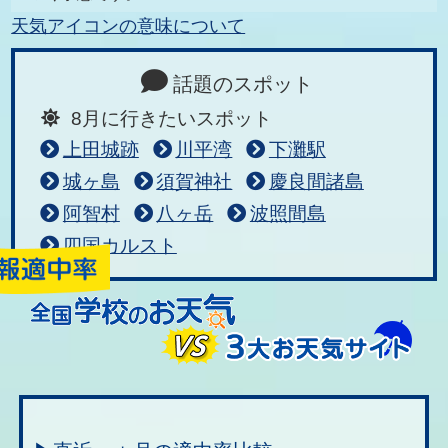
天気アイコンの意味について
話題のスポット
8月に行きたいスポット
上田城跡
川平湾
下灘駅
城ヶ島
須賀神社
慶良間諸島
阿智村
八ヶ岳
波照間島
四国カルスト