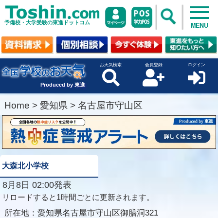
予備校・大学受験の東進ドットコム
MENU
お天気検索
会員登録
ログイン
Produced by 東進
Home
>
愛知県
>
名古屋市守山区
大森北小学校
8月8日 02:00発表
リロードすると1時間ごとに更新されます。
所在地：
愛知県名古屋市守山区御膳洞321