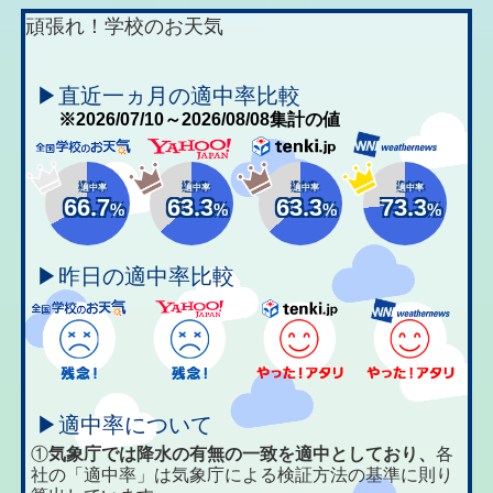
頑張れ！学校のお天気
▶直近一ヵ月の適中率比較
※2026/07/10～2026/08/08集計の値
適中率
適中率
適中率
適中率
66.7
63.3
63.3
73.3
%
%
%
%
▶昨日の適中率比較
▶適中率について
①
気象庁では降水の有無の一致を適中としており、
各
社の「適中率」は気象庁による検証方法の基準に則り