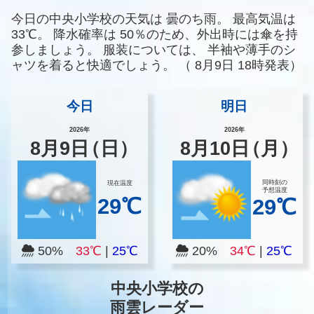
今日の中央小学校の天気は
曇のち雨。
最高気温は
33℃。
降水確率は
50％のため、外出時には傘を持
参しましょう。
服装については、
半袖や薄手のシ
ャツを着ると快適でしょう。
（
8月9日 18時発表）
今日
明日
2026年
2026年
8
月
9
日
（日）
8
月
10
日
（月）
同時刻の
現在温度
予想温度
29℃
29℃
50%
33℃
|
25℃
20%
34℃
|
25℃
中央小学校の
雨雲レーダー