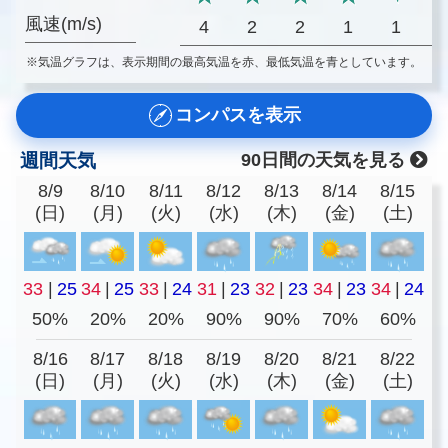
風速(m/s)
4
2
2
1
1
※気温グラフは、表示期間の最高気温を赤、最低気温を青としています。
コンパスを表示
週間天気
90日間の天気を見る
8/9
8/10
8/11
8/12
8/13
8/14
8/15
(日)
(月)
(火)
(水)
(木)
(金)
(土)
33
|
25
34
|
25
33
|
24
31
|
23
32
|
23
34
|
23
34
|
24
50%
20%
20%
90%
90%
70%
60%
8/16
8/17
8/18
8/19
8/20
8/21
8/22
(日)
(月)
(火)
(水)
(木)
(金)
(土)