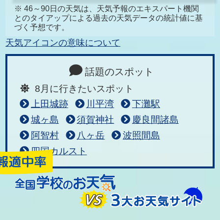
※ 46～90日の天気は、天気予報のエキスパート機関
とのタイアップによる過去の天気データの統計値に基
づく予想です。
天気アイコンの意味について
話題のスポット
8月に行きたいスポット
上田城跡
川平湾
下灘駅
城ヶ島
須賀神社
慶良間諸島
阿智村
八ヶ岳
波照間島
四国カルスト