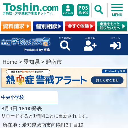
予備校・大学受験の東進ドットコム
MENU
お天気検索
会員登録
ログイン
Produced by 東進
Home
>
愛知県
>
碧南市
中央小学校
8月9日 18:00発表
リロードすると1時間ごとに更新されます。
所在地：
愛知県碧南市向陽町3丁目19