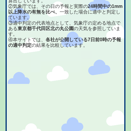
算出しています。
②気象庁では、その日の予報と実際の
24時間中の1mm
以上降水の有無を比べ、
一致した場合に適中と判定し
ています。
③適中判定の代表地点として、気象庁の定める地点で
ある
東京都千代田区北の丸公園
の天気を参照していま
す。
④本サイトでは、
各社が公開している7日前0時の予報
の適中判定
の結果を比較しています。