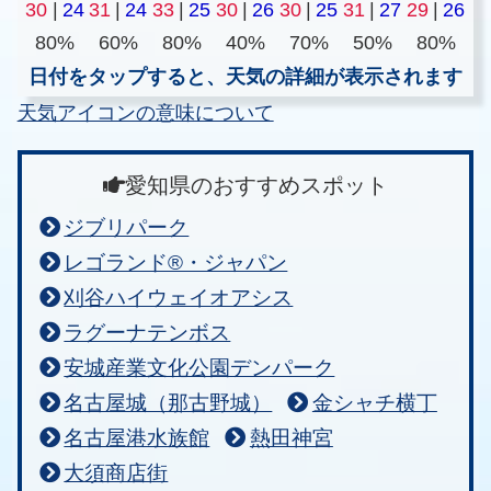
30
|
24
31
|
24
33
|
25
30
|
26
30
|
25
31
|
27
29
|
26
80%
60%
80%
40%
70%
50%
80%
日付をタップすると、天気の詳細が表示されます
天気アイコンの意味について
愛知県のおすすめスポット
ジブリパーク
レゴランド®・ジャパン
刈谷ハイウェイオアシス
ラグーナテンボス
安城産業文化公園デンパーク
名古屋城（那古野城）
金シャチ横丁
名古屋港水族館
熱田神宮
大須商店街