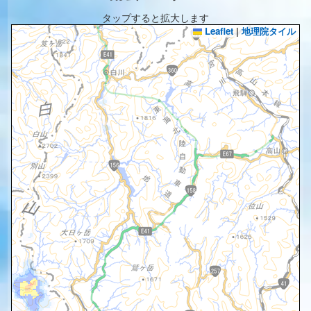
タップすると拡大します
Leaflet
|
地理院タイル