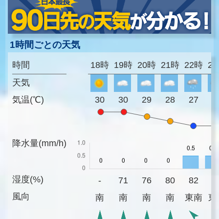
1時間ごとの天気
時間
18時
19時
20時
21時
22時
2
天気
気温(℃)
30
30
29
28
27
2
降水量(mm/h)
湿度(%)
-
71
76
80
82
8
風向
南
南
南
南
東南
東